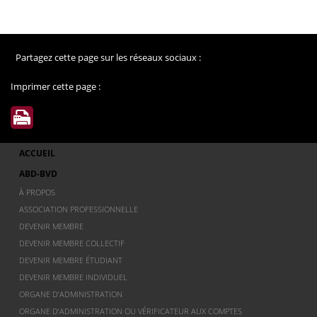
Partagez cette page sur les réseaux sociaux :
Imprimer cette page :
ACCUEIL
ABD-BVD
À PROPOS
ASSOCIATION PROFESSIONNELLE
DEVENIR MEMBRE
DEVENIR MEMBRE COLLECTIF
DEVENIR MEMBRE ÉTUDIANT
DEVENIR MEMBRE INDIVIDUEL
ORGANE D’ADMINISTRATION
ORGANE D’ADMINISTRATION OU VÉRIFICATEUR AUX COMPTES