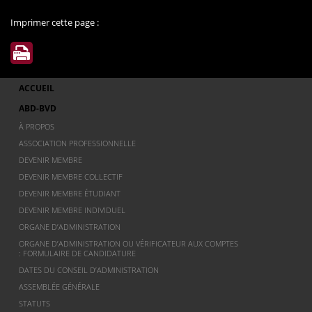
Imprimer cette page :
ACCUEIL
ABD-BVD
À PROPOS
ASSOCIATION PROFESSIONNELLE
DEVENIR MEMBRE
DEVENIR MEMBRE COLLECTIF
DEVENIR MEMBRE ÉTUDIANT
DEVENIR MEMBRE INDIVIDUEL
ORGANE D’ADMINISTRATION
ORGANE D’ADMINISTRATION OU VÉRIFICATEUR AUX COMPTES
: FORMULAIRE DE CANDIDATURE
DATES DU CONSEIL D’ADMINISTRATION
ASSEMBLÉE GÉNÉRALE
STATUTS