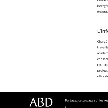
l’innov
intergé
encourag
L’in
Chargé 
travail
académi
consacr
recherc
profess
offrir 
Partagez cette page sur les r
: