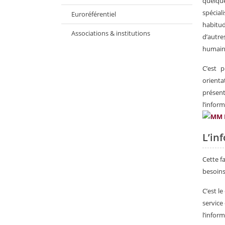
quelque
spéciali
Euroréférentiel
habitud
Associations & institutions
d’autre
humaine
C’est 
orient
présent
l’infor
L’in
Cette f
besoins
C’est l
service
l’infor