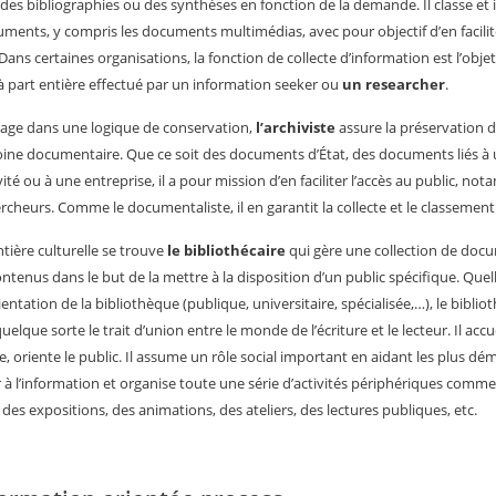
 des bibliographies ou des synthèses en fonction de la demande. Il classe et
uments, y compris les documents multimédias, avec pour objectif d’en facilit
 Dans certaines organisations, la fonction de collecte d’information est l’obje
à part entière effectué par un information seeker ou
un researcher
.
age dans une logique de conservation,
l’archiviste
assure la préservation 
ine documentaire. Que ce soit des documents d’État, des documents liés à
vité ou à une entreprise, il a pour mission d’en faciliter l’accès au public, n
rcheurs. Comme le documentaliste, il en garantit la collecte et le classement
ntière culturelle se trouve
le bibliothécaire
qui gère une collection de doc
ontenus dans le but de la mettre à la disposition d’un public spécifique. Quel
rientation de la bibliothèque (publique, universitaire, spécialisée,…), le biblio
uelque sorte le trait d’union entre le monde de l’écriture et le lecteur. Il accue
le, oriente le public. Il assume un rôle social important en aidant les plus dé
 à l’information et organise toute une série d’activités périphériques comm
 des expositions, des animations, des ateliers, des lectures publiques, etc.