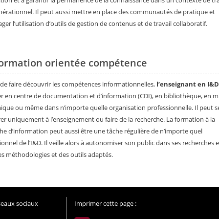
ation et à garantir la permanence de la connaissance dans un contexte de tr
nérationnel. Il peut aussi mettre en place des communautés de pratique et
er l’utilisation d’outils de gestion de contenus et de travail collaboratif.
formation orientée compétence
de faire découvrir les compétences informationnelles,
l’enseignant en I&D
ler en centre de documentation et d’information (CDI), en bibliothèque, en mi
que ou même dans n’importe quelle organisation professionnelle. Il peut s
er uniquement à l’enseignement ou faire de la recherche. La formation à la
he d’information peut aussi être une tâche régulière de n’importe quel
ionnel de l’I&D. Il veille alors à autonomiser son public dans ses recherches et
des méthodologies et des outils adaptés.
éseaux sociaux
Imprimer cette page :