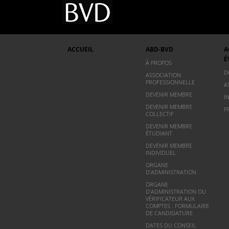
ACCUEIL
ABD-BVD
A
É
À PROPOS
D
ASSOCIATION
PROFESSIONNELLE
A
DEVENIR MEMBRE
I
DEVENIR MEMBRE
P
COLLECTIF
DEVENIR MEMBRE
ÉTUDIANT
DEVENIR MEMBRE
INDIVIDUEL
ORGANE
D’ADMINISTRATION
ORGANE
D’ADMINISTRATION OU
VÉRIFICATEUR AUX
COMPTES : FORMULAIRE
DE CANDIDATURE
DATES DU CONSEIL