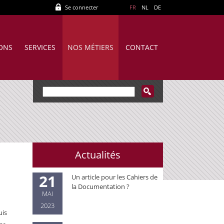
Se connecter
FR
NL
DE
IONS
SERVICES
NOS MÉTIERS
CONTACT
Actualités
21
Un article pour les Cahiers de
la Documentation ?
MAI
2023
uis