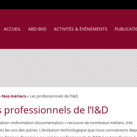
ACCUEIL
ABD-BVD
ACTIVITÉS & ÉVÈNEMENTS
PUBLICAT
»
Nos métiers
»
Les professionnels de l’I&D
 professionnels de l’I&D
lation «information-documentation » recouvre de nombreux métiers, très
nts les uns des autres. L’évolution technologique que nous connaissons dep