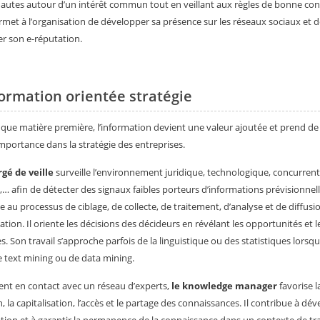
nautes autour d’un intérêt commun tout en veillant aux règles de bonne con
rmet à l’organisation de développer sa présence sur les réseaux sociaux et 
ler son e-réputation.
formation orientée stratégie
 que matière première, l’information devient une valeur ajoutée et prend de
importance dans la stratégie des entreprises.
gé de veille
surveille l’environnement juridique, technologique, concurrenti
l,… afin de détecter des signaux faibles porteurs d’informations prévisionnelle
pe au processus de ciblage, de collecte, de traitement, d’analyse et de diffusi
mation. Il oriente les décisions des décideurs en révélant les opportunités et l
. Son travail s’approche parfois de la linguistique ou des statistiques lorsq
e text mining ou de data mining.
nt en contact avec un réseau d’experts,
le knowledge manager
favorise l
n, la capitalisation, l’accès et le partage des connaissances. Il contribue à dé