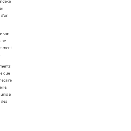
 indexe
er
t d’un
de son
 une
otamment
.
uments
le que
thécaire
ille,
munis à
e des