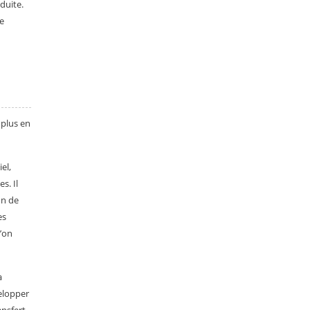
duite.
de
 plus en
el,
s. Il
on de
es
u’on
a
velopper