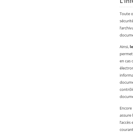
L’in
Toute o
sécurit
l’archi
docume
Ainsi,
l
permett
en cas 
électro
informa
documen
contrôl
documen
Encore 
assure 
l’accès
couran