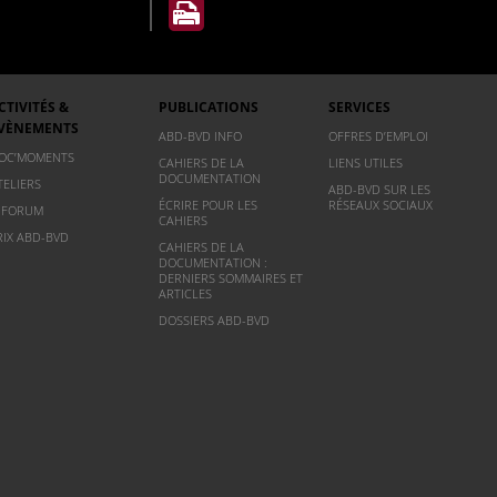
CTIVITÉS &
PUBLICATIONS
SERVICES
VÈNEMENTS
ABD-BVD INFO
OFFRES D’EMPLOI
OC’MOMENTS
CAHIERS DE LA
LIENS UTILES
DOCUMENTATION
TELIERS
ABD-BVD SUR LES
ÉCRIRE POUR LES
RÉSEAUX SOCIAUX
NFORUM
CAHIERS
RIX ABD-BVD
CAHIERS DE LA
DOCUMENTATION :
DERNIERS SOMMAIRES ET
ARTICLES
DOSSIERS ABD-BVD