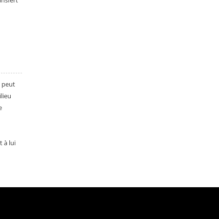
ansfert
peut
lieu
e
 à lui