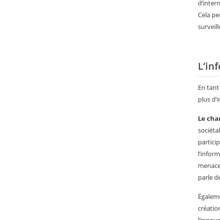
d’inter
Cela pe
surveil
L’in
En tant
plus d’
Le char
sociéta
partici
l’infor
menaces
parle d
Égaleme
créatio