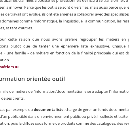
s dizaines d’années a poussé les professionnels de l’I&D à se transformer, à
ser, à innover. Parce que les outils se sont diversifiés, mais aussi parce que l
es de travail ont évolué, ils ont été amenés à collaborer avec des spécialiste
s domaines comme l’informatique, la linguistique, la communication, les res
s, et tant d’autres.
pour cette raison que nous avons préféré regrouper les métiers en 
ations plutôt que de tenter une éphémère liste exhaustive. Chaque 
e « une famille » de métiers en fonction de la finalité principale qui est 
mation.
formation orientée outil
amille de métiers de l’information/documentation vise à adapter l’informati
 de ses clients.
e cas par exemple du
documentaliste
, chargé de gérer un fonds documenta
 d’un public ciblé dans un environnement public ou privé. Il collecte et traite
mation, puis la diffuse sous forme de produits comme des catalogues, des re