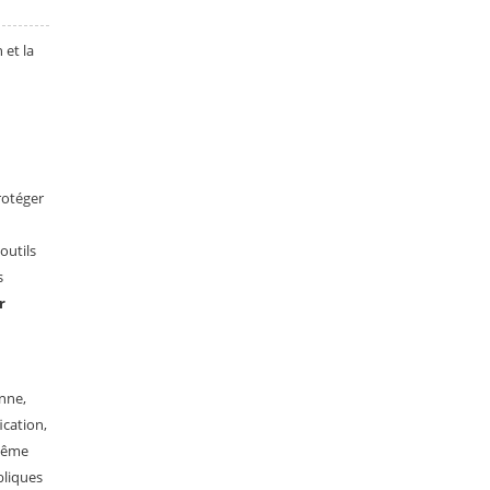
 et la
rotéger
outils
s
r
nne,
ication,
 même
bliques