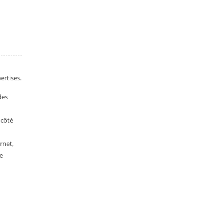
ertises.
des
 côté
ernet,
e