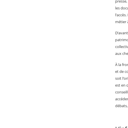
presse,
les doc
l’accès.
métier 
D’avant
patrimo
collecti
aux che
À la fro
et de c
soit l’o
est en q
conseil
accéder
débats,