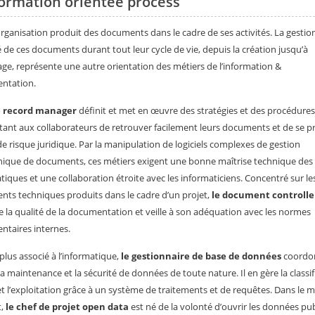
formation orientée process
rganisation produit des documents dans le cadre de ses activités. La gestion
é de ces documents durant tout leur cycle de vie, depuis la création jusqu’à
vage, représente une autre orientation des métiers de l’information &
ntation.
e record manager
définit et met en œuvre des stratégies et des procédures
ant aux collaborateurs de retrouver facilement leurs documents et de se p
de risque juridique. Par la manipulation de logiciels complexes de gestion
nique de documents, ces métiers exigent une bonne maîtrise technique des 
tiques et une collaboration étroite avec les informaticiens. Concentré sur le
ts techniques produits dans le cadre d’un projet,
le document controlle
e la qualité de la documentation et veille à son adéquation avec les normes
taires internes.
plus associé à l’informatique,
le gestionnaire de base de données
coordo
la maintenance et la sécurité de données de toute nature. Il en gère la classif
 et l’exploitation grâce à un système de traitements et de requêtes. Dans le
t,
le chef de projet open data
est né de la volonté d’ouvrir les données pu