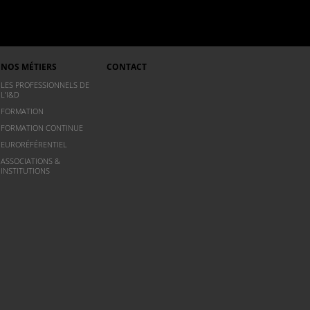
NOS MÉTIERS
CONTACT
LES PROFESSIONNELS DE
L’I&D
FORMATION
FORMATION CONTINUE
EURORÉFÉRENTIEL
ASSOCIATIONS &
INSTITUTIONS