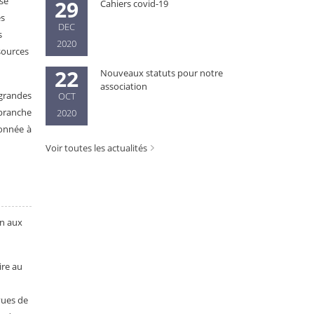
 se
29
Cahiers covid-19
es
DEC
s
2020
sources
22
Nouveaux statuts pour notre
association
grandes
OCT
branche
2020
donnée à
Voir toutes les actualités
on aux
ire au
vues de