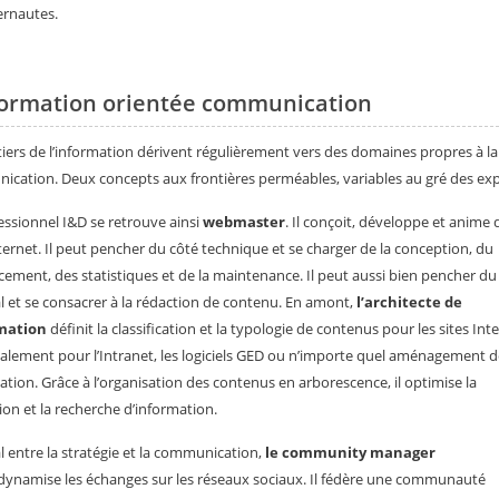
ernautes.
formation orientée communication
iers de l’information dérivent régulièrement vers des domaines propres à la
cation. Deux concepts aux frontières perméables, variables au gré des exp
essionnel I&D se retrouve ainsi
webmaster
. Il conçoit, développe et anime 
nternet. Il peut pencher du côté technique et se charger de la conception, du
cement, des statistiques et de la maintenance. Il peut aussi bien pencher du
al et se consacrer à la rédaction de contenu. En amont,
l’architecte de
rmation
définit la classification et la typologie de contenus pour les sites Int
alement pour l’Intranet, les logiciels GED ou n’importe quel aménagement d
mation. Grâce à l’organisation des contenus en arborescence, il optimise la
ion et la recherche d’information.
l entre la stratégie et la communication,
le community manager
ynamise les échanges sur les réseaux sociaux. Il fédère une communauté