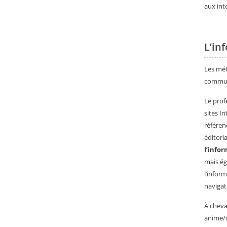
aux int
L’in
Les mét
communi
Le prof
sites I
référen
éditori
l’info
mais ég
l’infor
navigat
À cheva
anime/d