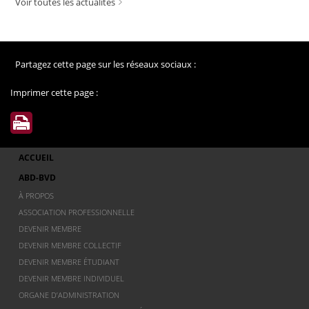
Voir toutes les actualités
Partagez cette page sur les réseaux sociaux :
Imprimer cette page :
ACCUEIL
ABD-BVD
À PROPOS
ASSOCIATION PROFESSIONNELLE
DEVENIR MEMBRE
DEVENIR MEMBRE COLLECTIF
DEVENIR MEMBRE ÉTUDIANT
DEVENIR MEMBRE INDIVIDUEL
ORGANE D’ADMINISTRATION