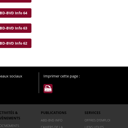
BD-BVD Info 64
BD-BVD Info 63
BD-BVD Info 62
éseaux sociaux
Imprimer cette page :
CTIVITÉS &
PUBLICATIONS
SERVICES
VÈNEMENTS
ABD-BVD INFO
OFFRES D’EMPLOI
OC’MOMENTS
CAHIERS DE LA
LIENS UTILES