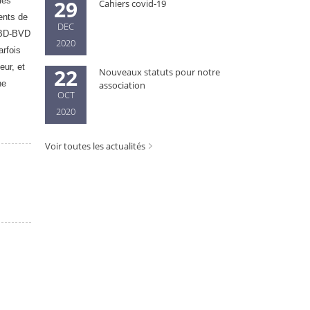
les
29
Cahiers covid-19
ents de
DEC
’ABD-BVD
2020
arfois
eur, et
22
Nouveaux statuts pour notre
ne
association
OCT
2020
Voir toutes les actualités