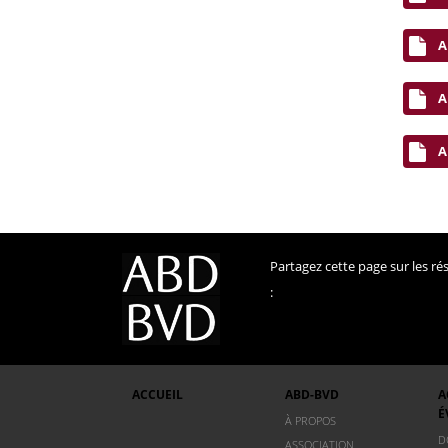
A
A
A
Partagez cette page sur les r
:
ACCUEIL
ABD-BVD
A
É
À PROPOS
D
ASSOCIATION