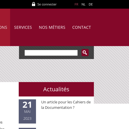
Se connecter
FR
NL
DE
IONS
SERVICES
NOS MÉTIERS
CONTACT
Actualités
21
Un article pour les Cahiers de
la Documentation ?
MAI
2023
es