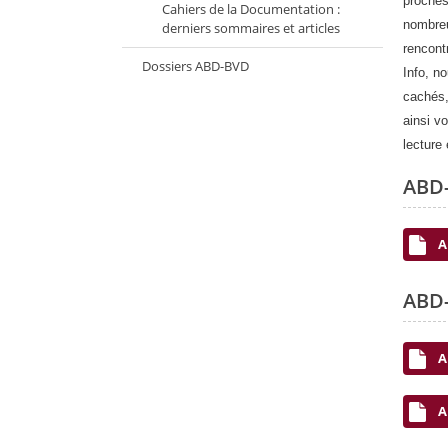
proches
Cahiers de la Documentation :
nombreu
derniers sommaires et articles
rencont
Dossiers ABD-BVD
Info, n
cachés,
ainsi v
lecture
ABD-
A
ABD-
A
A