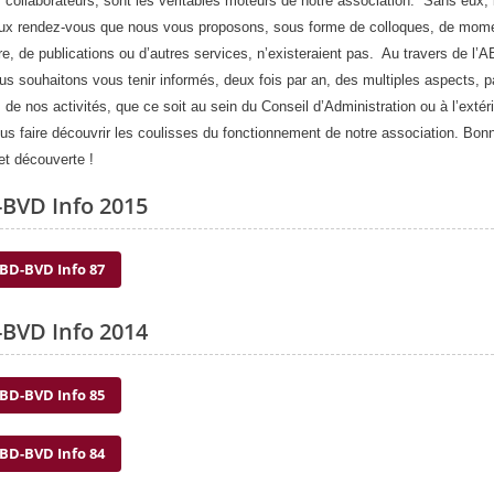
 collaborateurs, sont les véritables moteurs de notre association. Sans eux, 
x rendez-vous que nous vous proposons, sous forme de colloques, de mom
re, de publications ou d’autres services, n’existeraient pas. Au travers de l
ous souhaitons vous tenir informés, deux fois par an, des multiples aspects, p
 de nos activités, que ce soit au sein du Conseil d’Administration ou à l’extéri
ous faire découvrir les coulisses du fonctionnement de notre association. Bon
 et découverte !
BVD Info 2015
BD-BVD Info 87
BVD Info 2014
BD-BVD Info 85
BD-BVD Info 84