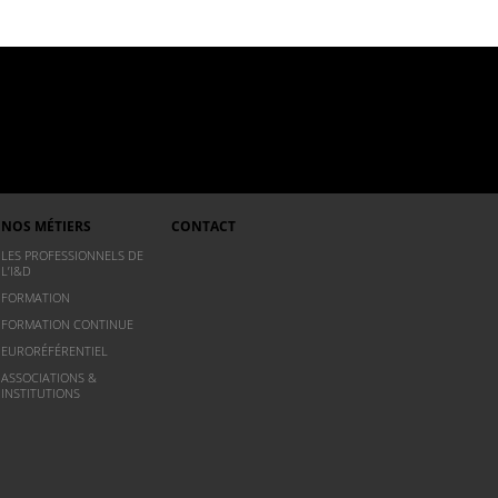
NOS MÉTIERS
CONTACT
LES PROFESSIONNELS DE
L’I&D
FORMATION
FORMATION CONTINUE
EURORÉFÉRENTIEL
ASSOCIATIONS &
INSTITUTIONS