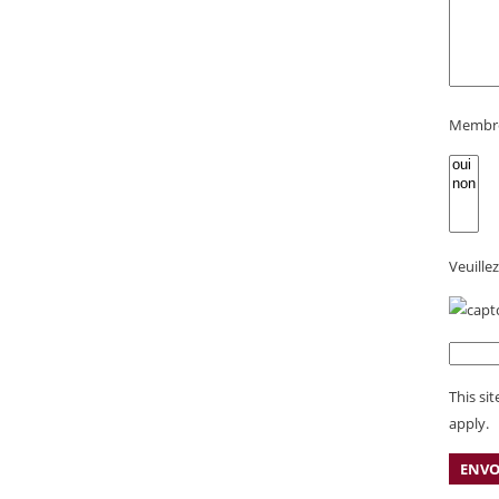
Membre
Veuille
This si
apply.