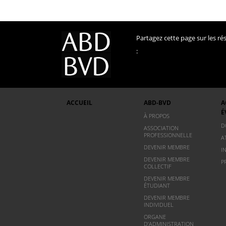
Partagez cette page sur les r
:
ACCUEIL
ABD-BVD
A
É
À PROPOS
D
ASSOCIATION
PROFESSIONNELLE
A
DEVENIR MEMBRE
I
DEVENIR MEMBRE
P
COLLECTIF
DEVENIR MEMBRE
ÉTUDIANT
DEVENIR MEMBRE
INDIVIDUEL
ORGANE
D’ADMINISTRATION