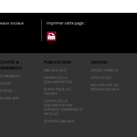
éseaux sociaux
Imprimer cette page :
CTIVITÉS &
PUBLICATIONS
SERVICES
VÈNEMENTS
ABD-BVD INFO
OFFRES D’EMPLOI
OC’MOMENTS
CAHIERS DE LA
LIENS UTILES
DOCUMENTATION
TELIERS
ABD-BVD SUR LES
ÉCRIRE POUR LES
RÉSEAUX SOCIAUX
NFORUM
CAHIERS
RIX ABD-BVD
CAHIERS DE LA
DOCUMENTATION :
DERNIERS SOMMAIRES ET
ARTICLES
DOSSIERS ABD-BVD