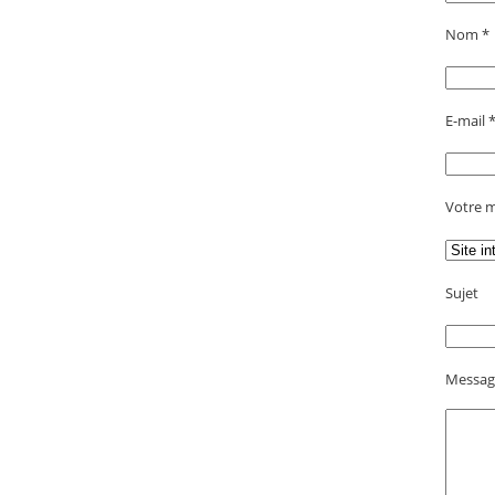
Nom *
E-mail 
Votre m
Sujet
Messag