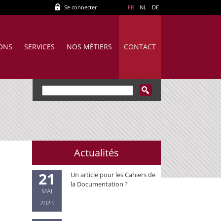
Se connecter
FR
NL
DE
IONS
SERVICES
NOS MÉTIERS
CONTACT
Actualités
21
Un article pour les Cahiers de
la Documentation ?
MAI
2023