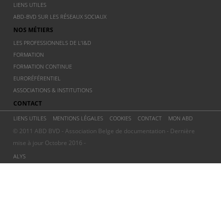
LIENS UTILES
ABD-BVD SUR LES RÉSEAUX SOCIAUX
NOS MÉTIERS
LES PROFESSIONNELS DE L’I&D
FORMATION
FORMATION CONTINUE
EURORÉFÉRENTIEL
ASSOCIATIONS & INSTITUTIONS
CONTACT
LIENS UTILES
MENTIONS LÉGALES
COOKIES
CONTACT
MON ABD
© 2011 ABD BVD - Association Belge de documentation - Dernière
mise à jour Octobre 2016 -
ALYS