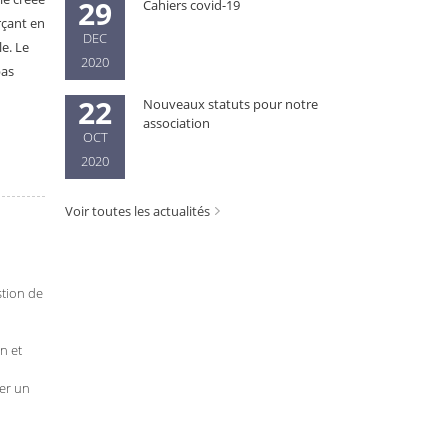
29
Cahiers covid-19
rçant en
DEC
e. Le
2020
pas
22
Nouveaux statuts pour notre
association
OCT
2020
Voir toutes les actualités
stion de
n et
ver un