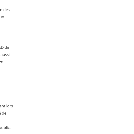
on des
 un
I&D de
 aussi
en
ent lors
é de
ublic.