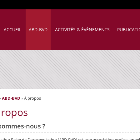
ACCUEIL
ABD-BVD
ACTIVITÉS & ÉVÈNEMENTS
PUBLICAT
»
ABD-BVD
»
À propos
propos
sommes-nous ?
iation Belge de Documentation (ABD-BVD) est une association professionnel