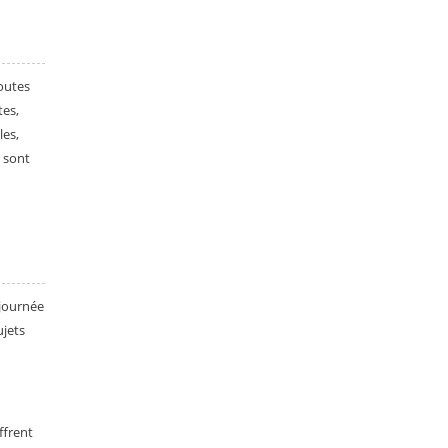
outes
tes,
les,
 sont
journée
ujets
ffrent