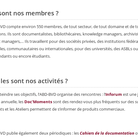
sont nos membres ?
VD compte environ 550 membres, de tout secteur, de tout domaine et de t
ions. Ils sont documentalistes, bibliothécaires, knowledge managers, archivis
 managers,… Ils travaillent pour des sociétés privées, des institutions fédéra
les, communautaires ou internationales, pour des universités, des ASBLs ou
dants ou encore étudiants.
les sont nos activités ?
teindre ses objectifs, l’ABD-BVD organise des rencontres : l’
Inforum
est une 
 annuelle, les
Doc’Moments
sont des rendez-vous plus fréquents sur des s
nts et les Ateliers permettent de s’informer de produits commerciaux.
VD publie également deux périodiques : les
Cahiers de la documentation
o