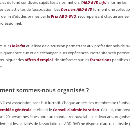
cles de fond sur divers sujets liés à nos métiers, l’
ABD-BVD info
informe les
 des activités de l’association. Les
Dossiers ABD-BVD
forment une collecti
 de fin d’études primés par le
Prix ABD-BVD
, récompensant chaque année
rofessionnel.
um sur
LinkedIn
et la liste de discussion permettent aux professionnels de l’
quer entre eux et de s’échanger leurs expériences. Notre site Web permet
muniquer des
offres d’emploi
, de s’informer sur les
formations
possibles 
e.
ment sommes-nous organisés ?
VD est association sans but lucratif. Chaque année, ses membres se réuniss
emblée générale
et élisent le
Conseil d’administration
. Celui-ci, compos
m 20 personnes élues pour un mandat renouvelable de deux ans, organise
ement les activités de l’association. L’ABD-BVD ne dispose d’aucun subside p