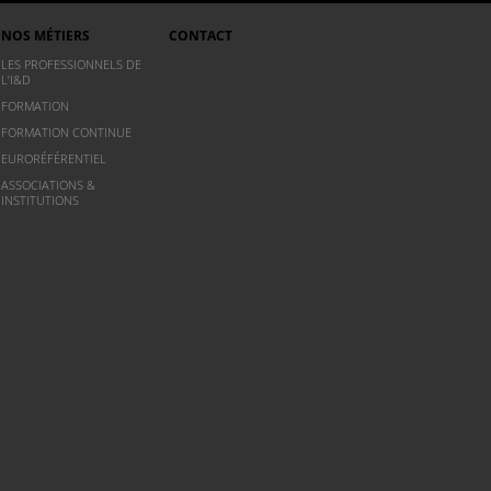
NOS MÉTIERS
CONTACT
LES PROFESSIONNELS DE
L’I&D
FORMATION
FORMATION CONTINUE
EURORÉFÉRENTIEL
ASSOCIATIONS &
INSTITUTIONS