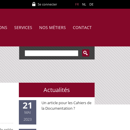
Se connecter
FR
NL
DE
IONS
SERVICES
NOS MÉTIERS
CONTACT
Actualités
21
Un article pour les Cahiers de
la Documentation ?
MAI
2023
le créée