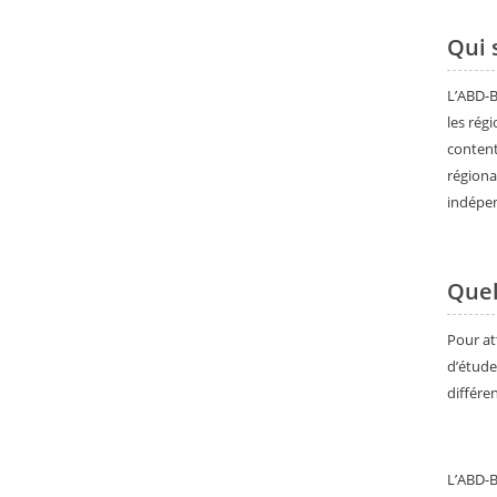
Qui 
L’ABD-B
les rég
content
régiona
indépen
Quel
Pour at
d’étude
différe
L’ABD-B