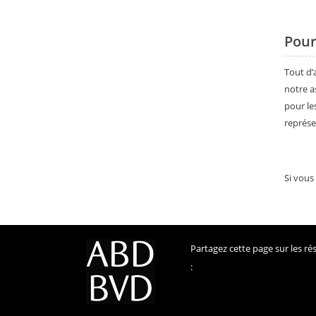
Pourq
Tout d’
notre a
pour le
représe
Si vous
Partagez cette page sur les r
: