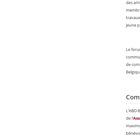
des arti
membres
travaux
jeune p
Le for
communi
de com
Belgiqu
Com
L’ABD-B
de l’
Ass
maximu
bénévol