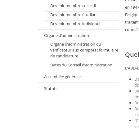
Devenir membre collectif
en 1947
Devenir membre étudiant
Belgiqu
traitem
Devenir membre individuel
connaît
Organe d’administration
Organe d’administration ou
vérificateur aux comptes : formulaire
Quel
de candidature
Dates du Conseil d’administration
L’ABD-B
Assemblée générale
D’
do
Statuts
De
l’
De
De
in
D’
em