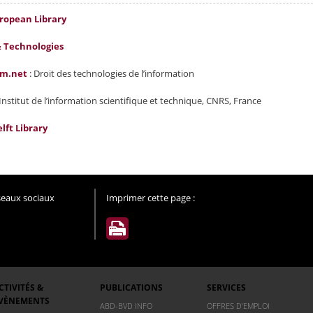
ropean Library
& Technologies
om.net
: Droit des technologies de l’information
 Institut de l’information scientifique et technique, CNRS, France
lft Library
éseaux sociaux
Imprimer cette page :
CTIVITÉS &
PUBLICATIONS
SERVICES
VÈNEMENTS
ABD-BVD INFO
OFFRES D’EMPLOI