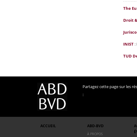
The Eu
Droit 
Jurisc
INIST
:
TUD De
Partagez cette page sur les r
:
ACCUEIL
ABD-BVD
A
É
À PROPOS