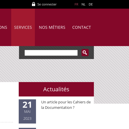
Se connecter
FR
NL
DE
IONS
SERVICES
NOS MÉTIERS
CONTACT
Actualités
21
Un article pour les Cahiers de
la Documentation ?
MAI
2023