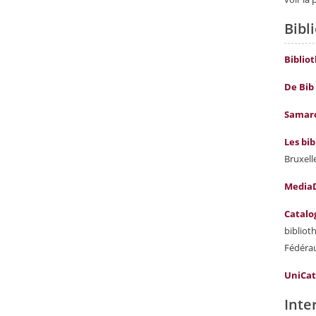
Bibl
Biblio
De Bib
Samar
Les bi
Bruxell
Media
Catalo
bibliot
Fédéra
UniCa
Inte