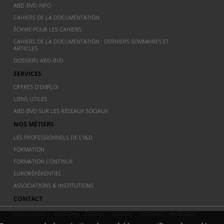
ABD-BVD INFO
CAHIERS DE LA DOCUMENTATION
ÉCRIRE POUR LES CAHIERS
CAHIERS DE LA DOCUMENTATION : DERNIERS SOMMAIRES ET
ARTICLES
DOSSIERS ABD-BVD
SERVICES
OFFRES D’EMPLOI
LIENS UTILES
ABD-BVD SUR LES RÉSEAUX SOCIAUX
NOS MÉTIERS
LES PROFESSIONNELS DE L’I&D
FORMATION
FORMATION CONTINUE
EURORÉFÉRENTIEL
ASSOCIATIONS & INSTITUTIONS
CONTACT
LIENS UTILES
MENTIONS LÉGALES
COOKIES
CONTACT
MON ABD