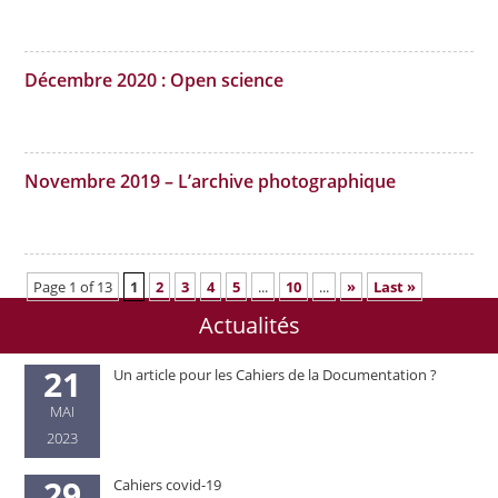
Décembre 2020 : Open science
Novembre 2019 – L’archive photographique
Page 1 of 13
1
2
3
4
5
...
10
...
»
Last »
Actualités
21
Un article pour les Cahiers de la Documentation ?
MAI
2023
29
Cahiers covid-19