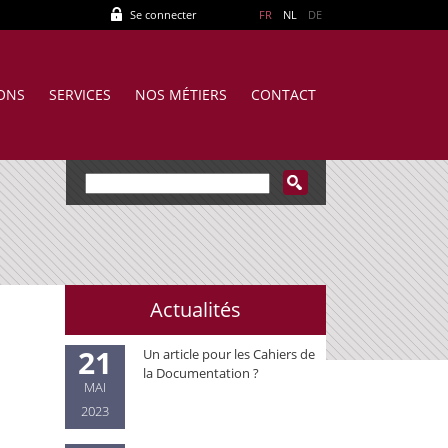
Se connecter
FR
NL
DE
IONS
SERVICES
NOS MÉTIERS
CONTACT
Actualités
21
Un article pour les Cahiers de
la Documentation ?
MAI
2023