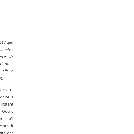
013 afin
tomatisé
ences de
crit dans
 Elle a
t.
’est lui
ionne la
 instant
. Quelle
er qu’il
écouvrir
tité des