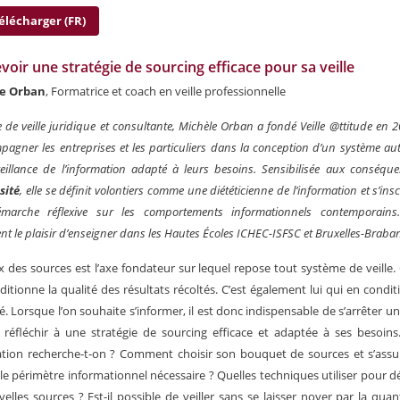
élécharger (FR)
oir une stratégie de sourcing efficace pour sa veille
e Orban
, Formatrice et coach en veille professionnelle
 de veille juridique et consultante, Michèle Orban a fondé Veille @ttitude en 2
pagner les entreprises et les particuliers dans la conception d’un système au
eillance de l’information adapté à leurs besoins. Sensibilisée aux conséqu
sité
, elle se définit volontiers comme une diététicienne de l’information et s’ins
marche réflexive sur les comportements informationnels contemporains.
nt le plaisir d’enseigner dans les Hautes Écoles ICHEC-ISFSC et Bruxelles-Braban
x des sources est l’axe fondateur sur lequel repose tout système de veille. C
ditionne la qualité des résultats récoltés. C’est également lui qui en condit
é. Lorsque l’on souhaite s’informer, il est donc indispensable de s’arrêter un
 réfléchir à une stratégie de sourcing efficace et adaptée à ses besoins
tion recherche-t-on ? Comment choisir son bouquet de sources et s’assur
le périmètre informationnel nécessaire ? Quelles techniques utiliser pour d
elles sources ? Est-il possible de veiller sans se laisser noyer par la quan