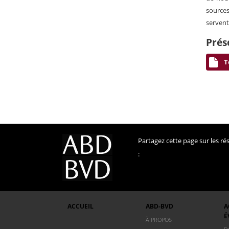
sources
servent
Prés
T
Partagez cette page sur les r
:
ACCUEIL
ABD-BVD
A
É
À PROPOS