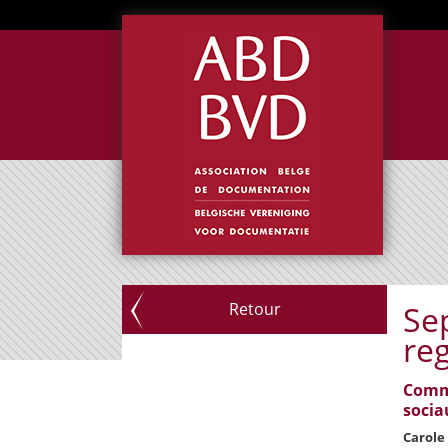
Retour
Se
reg
Comme
socia
Carole