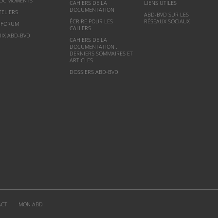
OC’MOMENTS
CAHIERS DE LA
LIENS UTILES
DOCUMENTATION
TELIERS
ABD-BVD SUR LES
ÉCRIRE POUR LES
RÉSEAUX SOCIAUX
NFORUM
CAHIERS
RIX ABD-BVD
CAHIERS DE LA
DOCUMENTATION :
DERNIERS SOMMAIRES ET
ARTICLES
DOSSIERS ABD-BVD
ACT
MON ABD