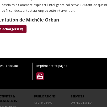
 possibles ? Comment exploiter l’intelligence collective ? Autant de quest
 de fil conducteur tout au long de cette intervention.
entation de Michèle Orban
élécharger (FR)
éseaux sociaux
Imprimer cette page :
CTIVITÉS &
PUBLICATIONS
SERVICES
VÈNEMENTS
ABD-BVD INFO
OFFRES D’EMPLOI