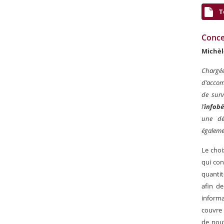
T
Concev
Michèl
Chargée
d’accom
de surv
l’
infobé
une dé
égaleme
Le choi
qui con
quantit
afin de
informa
couvre 
de nouv