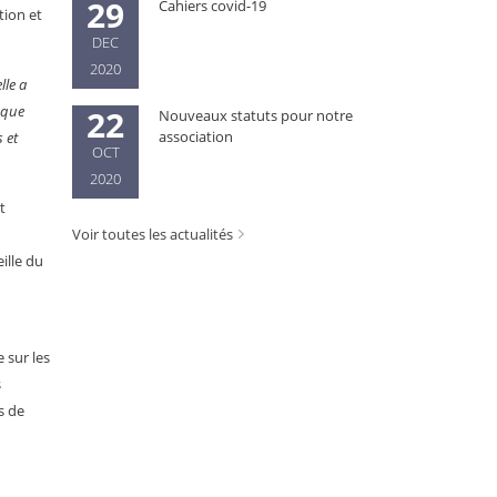
29
Cahiers covid-19
tion et
DEC
2020
lle a
 que
22
Nouveaux statuts pour notre
association
 et
OCT
2020
t
Voir toutes les actualités
ille du
 sur les
s
s de