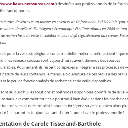
://www.bases-netsources.com/
) destinées aux professionnels de l’informa
eille francophones.
s études de lettres et un master en sciences de l’information à l’ENSSIB à Lyon, e
le cabinet de veille et d’intelligence économique FLA Consultants en 2008 en tant
de recherche et de veille et collaborait alors déjà régulièrement aux revues Bases
ces.
soit pour la veille stratégique, concurrentielle, métier et même scientifique e
ion, les réseaux sociaux sont aujourd’hui souvent devenus des sources
urnables. Pour autant, ils restent complexes à intégrer à ses processus de ve
 la nature de leurs contenus, le manque d’ouverture de ces outils à des outils
s et le peu de fonctionnalités de recherche et de veille disponibles.
 sont aujourd’hui les solutions et méthodes disponibles pour faire de la veille
 sociaux ? Et comment tout cela pourrait-il bien évoluer dans les prochaine
 ira-t-on vers plus de simplicité pour les intégrer à sa veille ou bien alors plu
ité ? et auront-ils toujours autant d’intérêt pour la veille professionnelle ?
entation de Carole Tisserand-Barthole