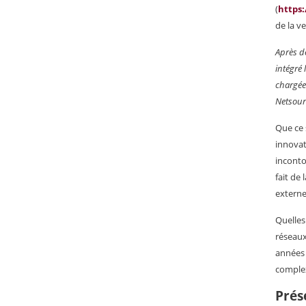
(
https
de la v
Après de
intégré 
chargée 
Netsour
Que ce 
innovat
inconto
fait de
externe
Quelles
réseaux
années :
complex
Prés