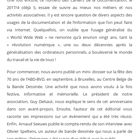
Une fois encore, ce numéro des Cahiers de la Documentation, le
2017/4 (déjà !), essaie de suivre au mieux nos métiers et nos
activités associatives. Il y est encore question de divers aspects des
usages de la documentation et de l’information que l’on peut faire
via Internet. Quelquefois, on oublie que l’usage généralisé du
« World Wide Web » ne remonte qu’à environ vingt ans, tant la
« révolution numérique », une ou deux décennies après la
généralisation des ordinateurs personnels, a bouleversé le monde
du travail et la vie de tous !
Pour commencer, nous avons publié un mini- dossier sur la fête des
70 ans de l’ABD-BVD, en septembre, à Bruxelles, au Centre Belge de
la Bande Dessinée. Une activité que nous avons voulu à la fois
festive, informative et mémorielle. Le président de notre
association, Guy Delsaut, nous explique le sens de cet anniversaire
dans son avant-propos. Ensuite, l’auteur de cet éditorial vous
raconte ses impressions sur un évènement qui a été très réussi.
Enfin, Arnaud Seeuws publie le compte-rendu de son interview avec
Olivier Speltens, un auteur de bande dessinée qui nous a parlé de
son métier ; l’interview a été suivie d’un débat avec le public.