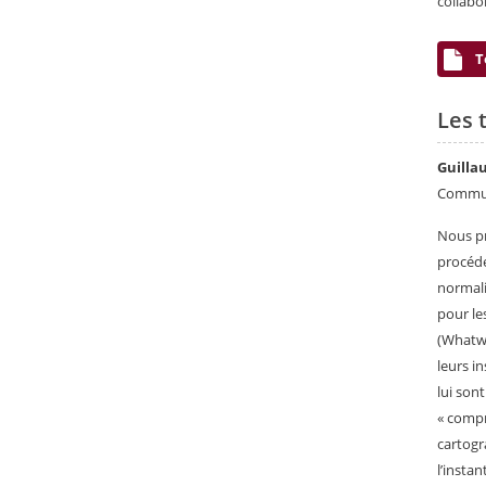
collabo
T
Les 
Guilla
Commun
Nous pr
procédé
normali
pour le
(Whatwg
leurs i
lui son
« compr
cartogr
l’insta