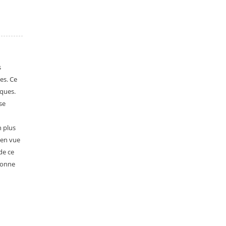
s
es. Ce
èques.
se
n plus
 en vue
de ce
rsonne