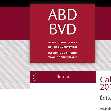
Retour
Ca
20
Édit
Pour dé