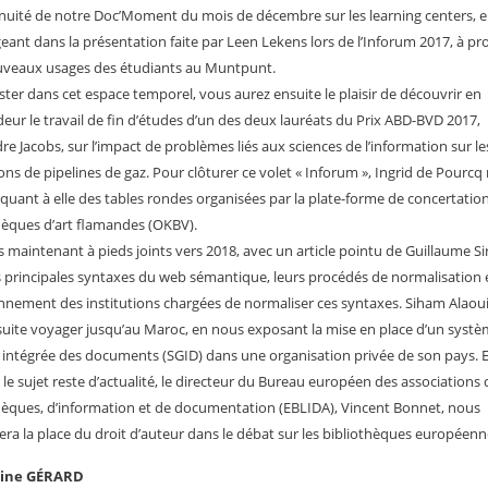
inuité de notre Doc’Moment du mois de décembre sur les learning centers, 
eant dans la présentation faite par Leen Lekens lors de l’Inforum 2017, à p
uveaux usages des étudiants au Muntpunt.
ster dans cet espace temporel, vous aurez ensuite le plaisir de découvrir en
eur le travail de fin d’études d’un des deux lauréats du Prix ABD-BVD 2017,
re Jacobs, sur l’impact de problèmes liés aux sciences de l’information sur le
ons de pipelines de gaz. Pour clôturer ce volet « Inforum », Ingrid de Pourcq
 quant à elle des tables rondes organisées par la plate-forme de concertatio
hèques d’art flamandes (OKBV).
 maintenant à pieds joints vers 2018, avec un article pointu de Guillaume Si
is principales syntaxes du web sémantique, leurs procédés de normalisation e
nnement des institutions chargées de normaliser ces syntaxes. Siham Alaou
suite voyager jusqu’au Maroc, en nous exposant la mise en place d’un syst
 intégrée des documents (SGID) dans une organisation privée de son pays. E
e sujet reste d’actualité, le directeur du Bureau européen des associations 
hèques, d’information et de documentation (EBLIDA), Vincent Bonnet, nous
era la place du droit d’auteur dans le débat sur les bibliothèques européenn
rine GÉRARD