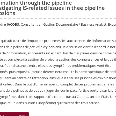
rmation through the pipeline
stigating IS-related issues in thee pipeline
osions
dre JACOBS,
Consultant en Gestion Documentaire / Business Analyst, Exq
e qui suit traite de l’impact de problèmes liés aux sciences de l’information su
ns de pipelines de gaz. Afin d’y parvenir, la discussion clarifie d’abord la no
s de l’information, et présente un échantillon de disciplines dans ce domaine
ste et complexe (la gestion de projet, la gestion des connaissances et la quali
). Pour chacune d’entre elles, des symptômes problématiques vont être
onnés, puis exposés. L’article déterminera ensuite la partie spécifique de l’ind
qui sera au centre de l’attention, ainsi que les causes principales d’explosion
nt celle-ci. Dans le but d’offrir un aperçu complet de ces problèmes dans les
ons de pipelines et de pouvoir juger de leur impact, l’article portera sur la p
symptômes dans trois rapports d’accidents (un au Canada, un aux États-Uni
que, et un dans l’Union Européenne) qui traitent des trois causes.