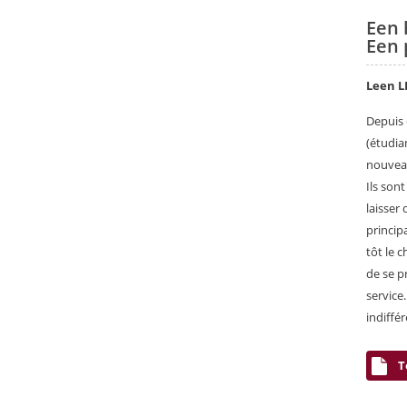
Een 
Een 
Leen L
Depuis 
(étudia
nouveau
Ils son
laisser
princip
tôt le 
de se p
service
indiffér
T