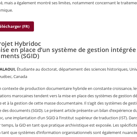
ité, mais a également montré ses limites, notamment concernant le traiteme
hmique.
élécharger (FR)
rojet Hybridoc
ise en place d’un système de gestion intégrée
ments (SGID)
 ALAOUI,
Étudiante au doctorat, département des sciences historiques, Univ
Québec, Canada
 contexte de production documentaire hybride en constante croissance, le
ations marocaines tendent vers la mise en place des systèmes de gestion d
e et à la gestion de cette masse documentaire. Il s’agit des systèmes de gest
e des documents (SGID). Le présent article présente un bilan d’expérience d
c, une implantation d’un SGID à l’Institut supérieur de traduction (IST). Dan
 temps, la GID en tant que pratique archivistique est exposée. Les spécificit
 tant que systèmes d’information organisationnels sont également nuancé