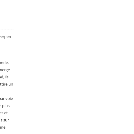
werpen
onde,
émerge
, ils
ttire un
par voie
e plus
es et
ns sur
 une