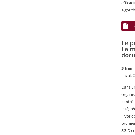
efficac
algorit
T
Le p
La m
docu
Siham
Laval, 
Dans un
organis
contrôl
intégré
Hybrido
premier
SGID en