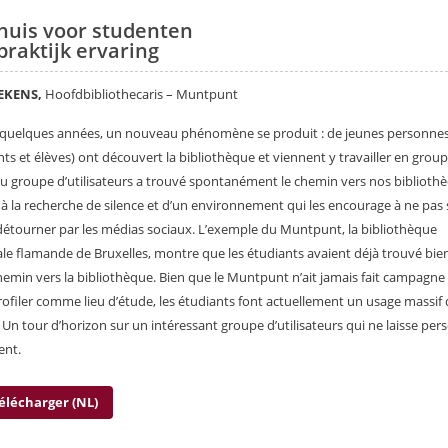
huis voor studenten
praktijk ervaring
EKENS,
Hoofdbibliothecaris – Muntpunt
quelques années, un nouveau phénomène se produit : de jeunes personne
nts et élèves) ont découvert la bibliothèque et viennent y travailler en group
 groupe d’utilisateurs a trouvé spontanément le chemin vers nos biblioth
t à la recherche de silence et d’un environnement qui les encourage à ne pas 
 détourner par les médias sociaux. L’exemple du Muntpunt, la bibliothèque
ale flamande de Bruxelles, montre que les étudiants avaient déjà trouvé bie
chemin vers la bibliothèque. Bien que le Muntpunt n’ait jamais fait campagne
rofiler comme lieu d’étude, les étudiants font actuellement un usage massif 
. Un tour d’horizon sur un intéressant groupe d’utilisateurs qui ne laisse pe
ent.
élécharger (NL)