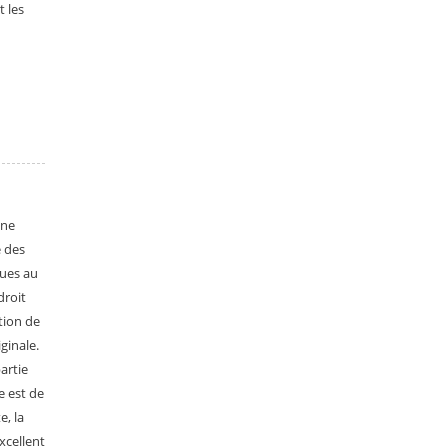
 les
une
e des
ques au
droit
tion de
ginale.
artie
e est de
e, la
excellent