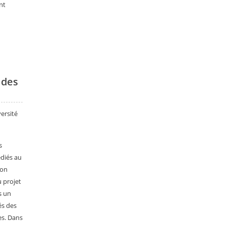
nt
 des
ersité
s
édiés au
ion
u projet
s un
és des
es. Dans