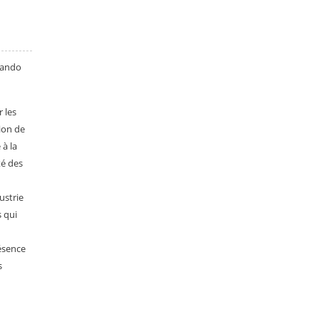
uando
r les
tion de
 à la
té des
ustrie
s qui
résence
s