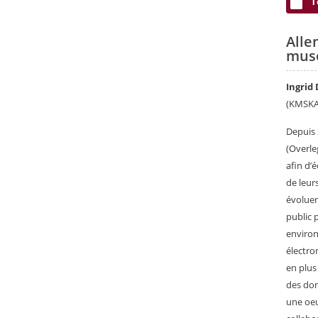
T
Alle
mus
Ingrid
(KMSKA
Depuis 
(Overle
afin d’
de leur
évoluen
public 
environ
électro
en plus
des don
une oeu