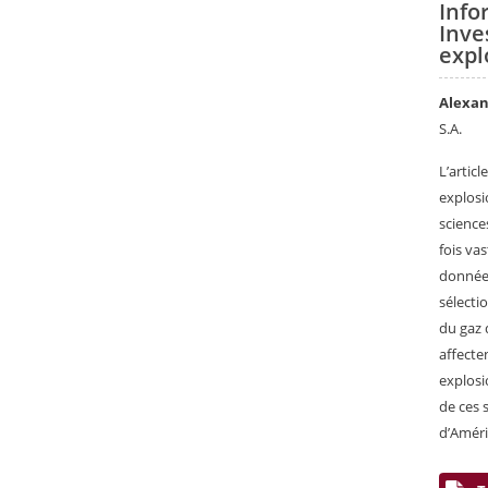
Info
Inve
expl
Alexan
S.A.
L’articl
explosio
science
fois va
données
sélecti
du gaz 
affecte
explosi
de ces 
d’Améri