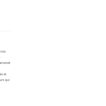
trois
e
ercenet
es et
urs qui