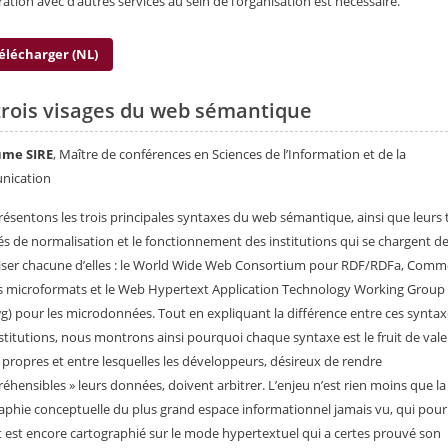
ration avec d’autres services au sein de l’organisation est nécessaire.
élécharger (NL)
trois visages du web sémantique
ume SIRE
, Maître de conférences en Sciences de l’Information et de la
ication
ésentons les trois principales syntaxes du web sémantique, ainsi que leurs 
s de normalisation et le fonctionnement des institutions qui se chargent d
ser chacune d’elles : le World Wide Web Consortium pour RDF/RDFa, Comm
s microformats et le Web Hypertext Application Technology Working Group
) pour les microdonnées. Tout en expliquant la différence entre ces syntax
nstitutions, nous montrons ainsi pourquoi chaque syntaxe est le fruit de vale
t propres et entre lesquelles les développeurs, désireux de rendre
éhensibles » leurs données, doivent arbitrer. L’enjeu n’est rien moins que la
aphie conceptuelle du plus grand espace informationnel jamais vu, qui pour
nt est encore cartographié sur le mode hypertextuel qui a certes prouvé son