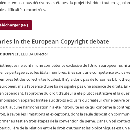
ième temps, nous décrivons les étapes du projet Hybridoc tout en signalant
ales difficultés rencontrées.
élécharger (FR)
aries in the European Copyright debate
nt BONNET,
EBLIDA Director
liothèques ne sont ni une compétence exclusive de l’Union européenne, ni 
nce partagée avec les États membres. Elles sont une compétence exclusiv
mbres (et des collectivités locales). Il n’y a donc pas de loi sur les bibliothè
européen, mais l’absence d’une loi ne signifie pas une absence de droits. En 
n cependant, l’approche du droit d’auteur a été plutôt restrictive et la ques
monisation apparaît limitée aux droits exclusifs du créateur d’une œuvre ori
 part, aucune harmonisation n’a été introduite en ce qui concerne la contrep
roit, à savoir les limitations et exceptions, dont la seule disposition commun
ormer au test en trois étapes de la convention de Berne. Dans un tel context
articulière de la relation entre le droit d’auteur et les bibliothèques est un 