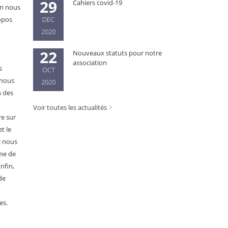
29
Cahiers covid-19
en nous
ropos
DEC
2020
22
Nouveaux statuts pour notre
association
s
OCT
 nous
2020
n des
Voir toutes les actualités
re sur
t le
i nous
ème de
nfin,
de
es.