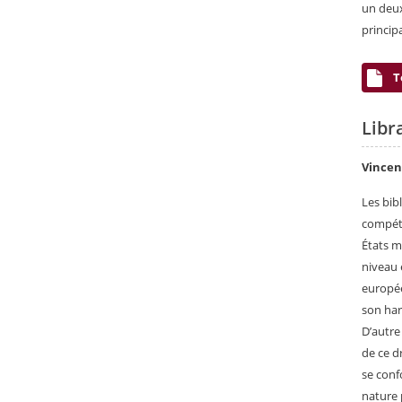
un deux
princip
T
Libr
Vince
Les bib
compéte
États me
niveau 
europée
son har
D’autre
de ce d
se conf
nature p