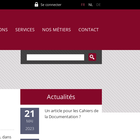
Se connecter
FR
NL
DE
IONS
SERVICES
NOS MÉTIERS
CONTACT
Actualités
21
Un article pour les Cahiers de
la Documentation ?
MAI
2023
, dans