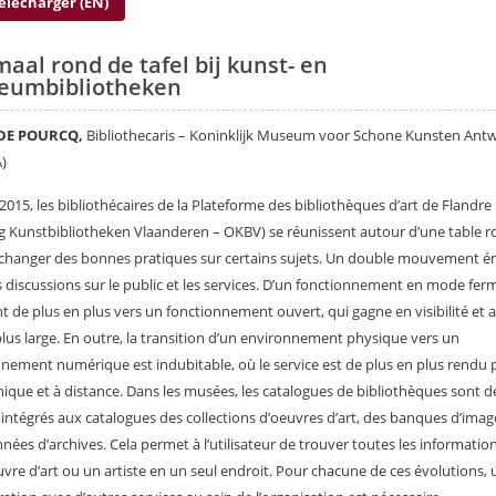
élécharger (EN)
maal rond de tafel bij kunst- en
eumbibliotheken
 DE POURCQ,
Bibliothecaris – Koninklijk Museum voor Schone Kunsten Ant
)
2015, les bibliothécaires de la Plateforme des bibliothèques d’art de Flandre
g Kunstbibliotheken Vlaanderen – OKBV) se réunissent autour d’une table r
échanger des bonnes pratiques sur certains sujets. Un double mouvement 
s discussions sur le public et les services. D’un fonctionnement en mode fermé
t de plus en plus vers un fonctionnement ouvert, qui gagne en visibilité et a
plus large. En outre, la transition d’un environnement physique vers un
nement numérique est indubitable, où le service est de plus en plus rendu 
nique et à distance. Dans les musées, les catalogues de bibliothèques sont d
 intégrés aux catalogues des collections d’oeuvres d’art, des banques d’imag
nées d’archives. Cela permet à l’utilisateur de trouver toutes les informatio
vre d’art ou un artiste en un seul endroit. Pour chacune de ces évolutions,