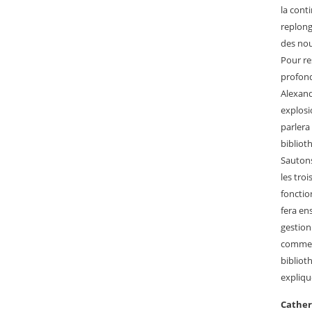
la cont
replong
des no
Pour re
profond
Alexand
explosi
parlera
bibliot
Sautons
les tro
fonctio
fera en
gestion
comme l
bibliot
expliqu
Cathe