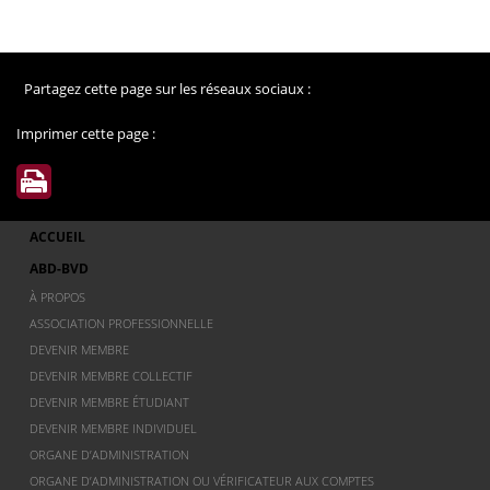
Partagez cette page sur les réseaux sociaux :
Imprimer cette page :
ACCUEIL
ABD-BVD
À PROPOS
ASSOCIATION PROFESSIONNELLE
DEVENIR MEMBRE
DEVENIR MEMBRE COLLECTIF
DEVENIR MEMBRE ÉTUDIANT
DEVENIR MEMBRE INDIVIDUEL
ORGANE D’ADMINISTRATION
ORGANE D’ADMINISTRATION OU VÉRIFICATEUR AUX COMPTES