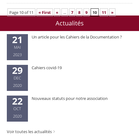
Page 10 of 11
« First
«
...
7
8
9
10
11
»
Actualités
21
Un article pour les Cahiers de la Documentation ?
MAI
2023
29
Cahiers covid-19
DEC
2020
22
Nouveaux statuts pour notre association
OCT
2020
Voir toutes les actualités