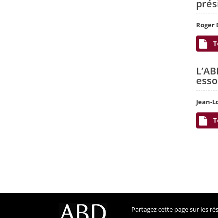
prés
Roger 
T
L’AB
esso
Jean-L
T
Partagez cette page sur les r