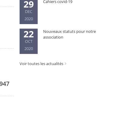
29
Cahiers covid-19
DEC
2020
22
Nouveaux statuts pour notre
association
OCT
2020
Voir toutes les actualités
1947