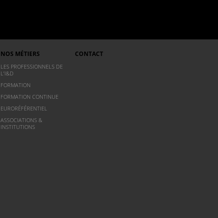
NOS MÉTIERS
CONTACT
LES PROFESSIONNELS DE
L’I&D
FORMATION
FORMATION CONTINUE
EURORÉFÉRENTIEL
ASSOCIATIONS &
INSTITUTIONS