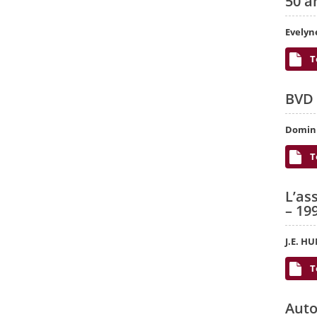
50 a
Evelyn
T
BVD 
Domin
T
L’as
– 19
J.E. H
T
Auto