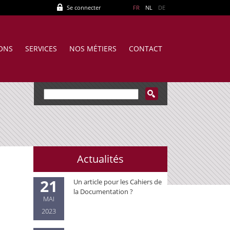
Se connecter
FR
NL
DE
IONS
SERVICES
NOS MÉTIERS
CONTACT
Actualités
21
Un article pour les Cahiers de
la Documentation ?
MAI
2023