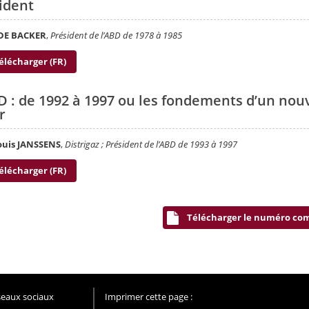
ident
DE BACKER
,
Président de l’ABD de 1978 à 1985
élécharger (FR)
D : de 1992 à 1997 ou les fondements d’un nou
r
ouis JANSSENS
,
Distrigaz ; Président de l’ABD de 1993 à 1997
élécharger (FR)
Télécharger le numéro co
éseaux sociaux
Imprimer cette page :