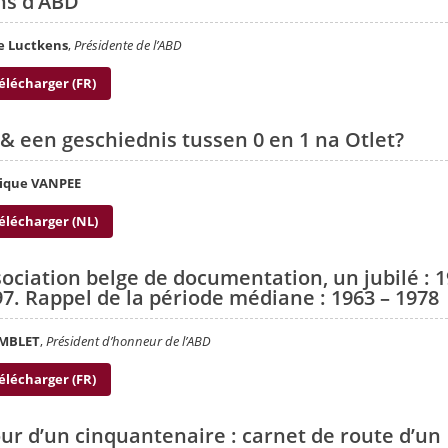
ns d’ABD
e Luctkens
,
Présidente de l’ABD
élécharger (FR)
& een geschiednis tussen 0 en 1 na Otlet?
ique VANPEE
élécharger (NL)
sociation belge de documentation, un jubilé : 
97. Rappel de la période médiane : 1963 – 1978
UMBLET
,
Président d’honneur de l’ABD
élécharger (FR)
ur d’un cinquantenaire : carnet de route d’un