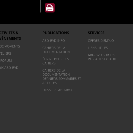
CTIVITÉS &
PUBLICATIONS
SERVICES
VÈNEMENTS
ABD-BVD INFO
OFFRES D’EMPLOI
OC’MOMENTS
CAHIERS DE LA
LIENS UTILES
DOCUMENTATION
TELIERS
ABD-BVD SUR LES
ÉCRIRE POUR LES
RÉSEAUX SOCIAUX
NFORUM
CAHIERS
RIX ABD-BVD
CAHIERS DE LA
DOCUMENTATION :
DERNIERS SOMMAIRES ET
ARTICLES
DOSSIERS ABD-BVD