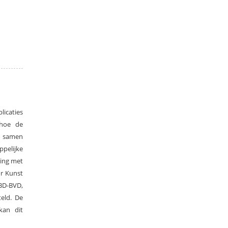
licaties
 hoe de
e samen
pelijke
ing met
r Kunst
ABD-BVD,
eld. De
kan dit