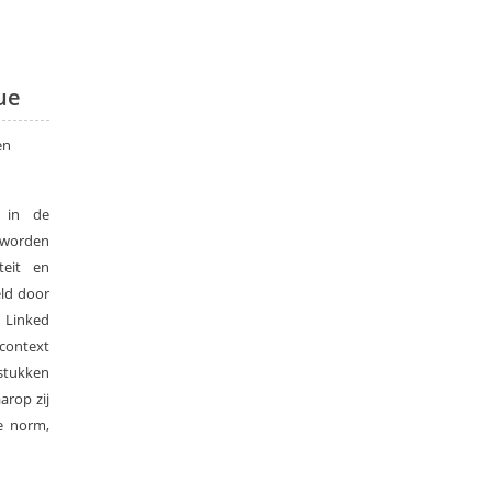
ue
en
t in de
n worden
teit en
eld door
 Linked
context
stukken
arop zij
ze norm,