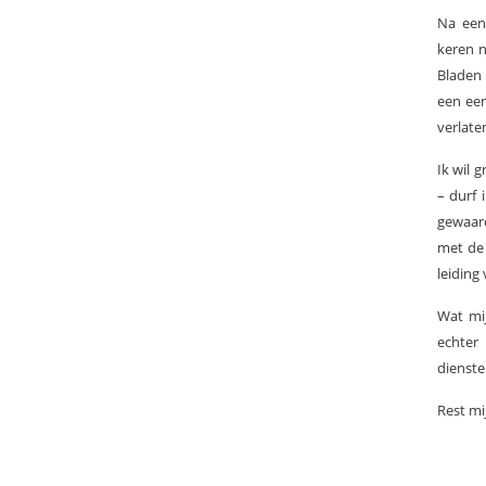
Na een 
keren n
Bladen 
een eer
verlate
Ik wil 
– durf 
gewaar
met de 
leiding
Wat mij
echter 
dienste
Rest mi