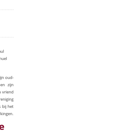
ul
muel
ijn oud-
en zijn
n vriend
reniging
 bij het
rkingen.
e