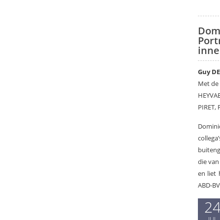
Dom
Port
inne
Guy D
Met de
HEYVAE
PIRET,
Dominiq
colleg
buiteng
die van
en liet
ABD-BVD
2
JUL