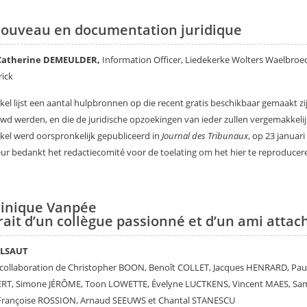
ouveau en documentation juridique
Catherine DEMEULDER,
Information Officer, Liedekerke Wolters Waelbroe
rick
ikel lijst een aantal hulpbronnen op die recent gratis beschikbaar gemaakt zi
wd werden, en die de juridische opzoekingen van ieder zullen vergemakkelij
ikel werd oorspronkelijk gepubliceerd in
Journal des Tribunaux
, op 23 januari
ur bedankt het redactiecomité voor de toelating om het hier te reproducer
inique Vanpée
rait d’un collègue passionné et d’un ami attac
ELSAUT
 collaboration de Christopher BOON, Benoît COLLET, Jacques HENRARD, Pau
RT, Simone JÉRÔME, Toon LOWETTE, Évelyne LUCTKENS, Vincent MAES, Sa
 Françoise ROSSION, Arnaud SEEUWS et Chantal STANESCU