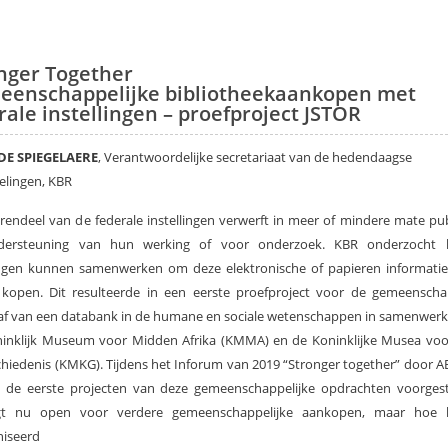
nger Together
enschappelijke bibliotheekaankopen met
rale instellingen – proefproject JSTOR
 DE SPIEGELAERE
, Verantwoordelijke secretariaat van de hedendaagse
elingen, KBR
endeel van de federale instellingen verwerft in meer of mindere mate pub
dersteuning van hun werking of voor onderzoek. KBR onderzocht
lingen kunnen samenwerken om deze elektronische of papieren informati
 kopen. Dit resulteerde in een eerste proefproject voor de gemeenschap
af van een databank in de humane en sociale wetenschappen in samenwerk
ninklijk Museum voor Midden Afrika (KMMA) en de Koninklijke Musea voo
hiedenis (KMKG). Tijdens het Inforum van 2019 “Stronger together” door 
 de eerste projecten van deze gemeenschappelijke opdrachten voorgest
gt nu open voor verdere gemeenschappelijke aankopen, maar hoe 
niseerd