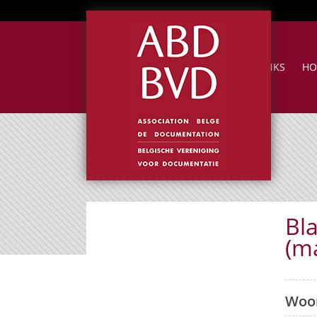
NUTTIGE LINKS
HO
Bl
(m
Woor