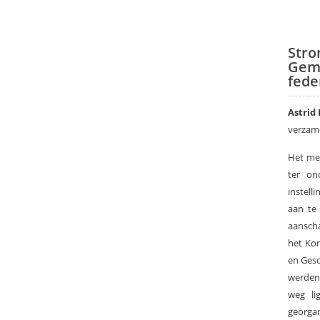
Stro
Geme
fede
Astrid
verzam
Het mer
ter on
instel
aan te
aansch
het Ko
en Gesc
werden
weg li
georga