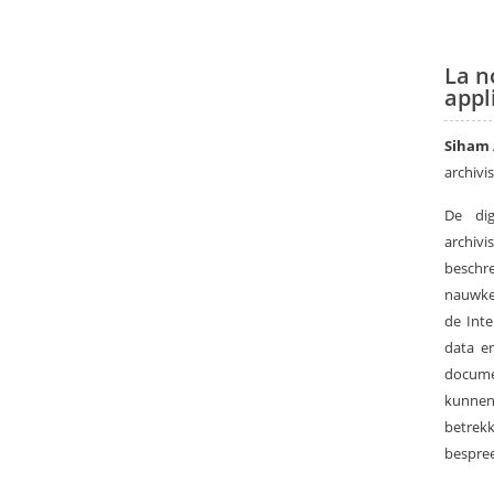
La n
appl
Siham
archivi
De dig
archivi
beschr
nauwkeu
de Int
data e
docume
kunnen 
betrekk
bespree