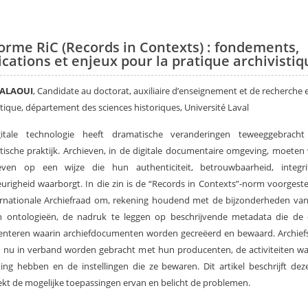
orme RiC (Records in Contexts) : fondements,
ications et enjeux pour la pratique archivistiq
 ALAOUI
, Candidate au doctorat, auxiliaire d’enseignement et de recherche 
stique, département des sciences historiques, Université Laval
itale technologie heeft dramatische veranderingen teweeggebrach
stische praktijk. Archieven, in de digitale documentaire omgeving, moete
even op een wijze die hun authenticiteit, betrouwbaarheid, integri
righeid waarborgt. In die zin is de “Records in Contexts”-norm voorgest
ernationale Archiefraad om, rekening houdend met de bijzonderheden van
n ontologieën, de nadruk te leggen op beschrijvende metadata die de 
nteren waarin archiefdocumenten worden gecreëerd en bewaard. Archief
nu in verband worden gebracht met hun producenten, de activiteiten wa
ing hebben en de instellingen die ze bewaren. Dit artikel beschrijft de
kt de mogelijke toepassingen ervan en belicht de problemen.