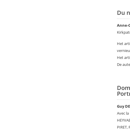
Du n
Anne-
Kirkpat
Het art
vernieu
Het art
De aute
Dom
Port
Guy D
Avec la
HEYVAE
PIRET,