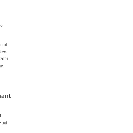
ck
jn of
ken.
 2021.
en.
hant
l
muel