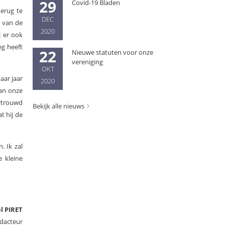
29
Covid-19 Bladen
terug te
DEC
r van de
2020
t er ook
eg heeft
22
Nieuwe statuten voor onze
vereniging
OKT
aar jaar
2020
aan onze
rtrouwd
Bekijk alle nieuws
t hij de
. Ik zal
e kleine
l PIRET
dacteur