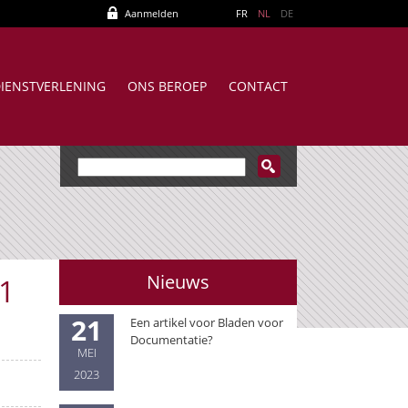
Aanmelden
FR
NL
DE
IENSTVERLENING
ONS BEROEP
CONTACT
Nieuws
1
21
Een artikel voor Bladen voor
Documentatie?
MEI
2023