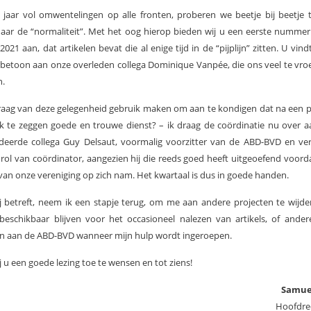
jaar vol omwentelingen op alle fronten, proberen we beetje bij beetje 
aar de “normaliteit”. Met het oog hierop bieden wij u een eerste numme
2021 aan, dat artikelen bevat die al enige tijd in de “pijplijn” zitten. U vind
betoon aan onze overleden collega Dominique Vanpée, die ons veel te vro
n.
graag van deze gelegenheid gebruik maken om aan te kondigen dat na een p
ik te zeggen goede en trouwe dienst? – ik draag de coördinatie nu over 
deerde collega Guy Delsaut, voormalig voorzitter van de ABD-BVD en ve
rol van coördinator, aangezien hij die reeds goed heeft uitgeoefend voorda
 van onze vereniging op zich nam. Het kwartaal is dus in goede handen.
 betreft, neem ik een stapje terug, om me aan andere projecten te wijden
beschikbaar blijven voor het occasioneel nalezen van artikels, of ander
n aan de ABD-BVD wanneer mijn hulp wordt ingeroepen.
j u een goede lezing toe te wensen en tot ziens!
Samue
Hoofdre