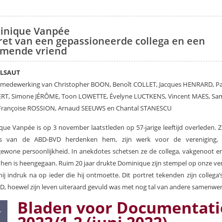
inique Vanpée
ret van een gepassioneerde collega en een
mende vriend
ELSAUT
 medewerking van Christopher BOON, Benoît COLLET, Jacques HENRARD, Pa
RT, Simone JÉRÔME, Toon LOWETTE, Évelyne LUCTKENS, Vincent MAES, Sa
 Françoise ROSSION, Arnaud SEEUWS en Chantal STANESCU
ue Vanpée is op 3 november laatstleden op 57-jarige leeftijd overleden. Z
a’s van de ABD-BVD herdenken hem, zijn werk voor de vereniging, 
ewone persoonlijkheid. In anekdotes schetsen ze de collega, vakgenoot e
 hen is heengegaan. Ruim 20 jaar drukte Dominique zijn stempel op onze ve
 hij indruk na op ieder die hij ontmoette. Dit portret tekenden zijn collega’s
, hoewel zijn leven uiteraard gevuld was met nog tal van andere samenwe
Bladen voor Documentati
4