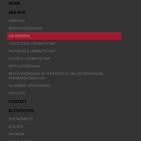
HOME
ABD-BVD
OVER ONS
BEROEPSVERENIGING
LID WORDEN
COLLECTIEVE LIDMAATSCHAP
INDIVIDUELE LIDMAATSCHAP
STUDENT LIDMAATSCHAP
BESTUURSORGAAN
BESTUURSORGAAN OF VERIFICATEUR VAN DE REKENINGEN :
AANVRAAGFORMULIER
ALGEMENE VERGADERING
STATUTEN
CONTACT
ACTIVITEITEN
DOC’MOMENTS
ATELIERS
INFORUM