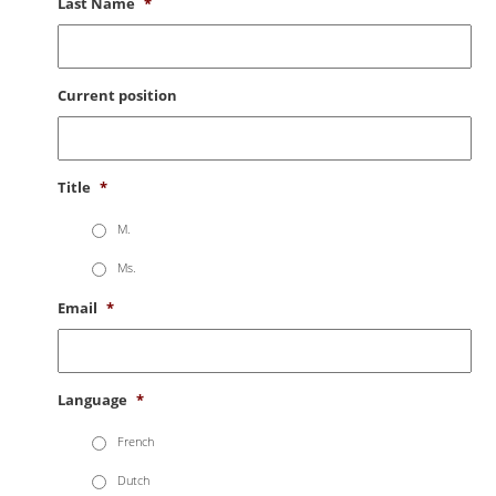
Last Name
*
Current position
Title
*
M.
Ms.
Email
*
Language
*
French
Dutch