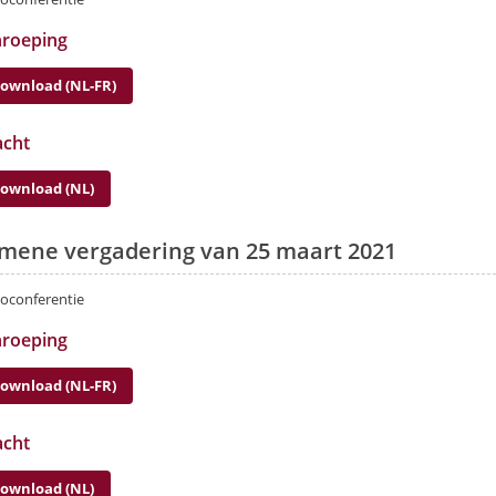
nroeping
ownload (NL-FR)
cht
ownload (NL)
mene vergadering van 25 maart 2021
eoconferentie
nroeping
ownload (NL-FR)
cht
ownload (NL)