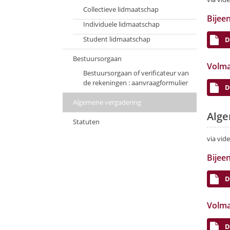
Collectieve lidmaatschap
Bijee
Individuele lidmaatschap
Student lidmaatschap
D
Bestuursorgaan
Volma
Bestuursorgaan of verificateur van
de rekeningen : aanvraagformulier
D
Algemene vergadering
Alge
Statuten
via vid
Bijee
D
Volma
D