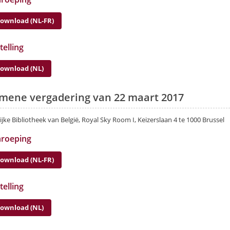
ownload (NL-FR)
telling
ownload (NL)
mene vergadering van 22 maart 2017
ijke Bibliotheek van België, Royal Sky Room I, Keizerslaan 4 te 1000 Brussel
nroeping
ownload (NL-FR)
telling
ownload (NL)