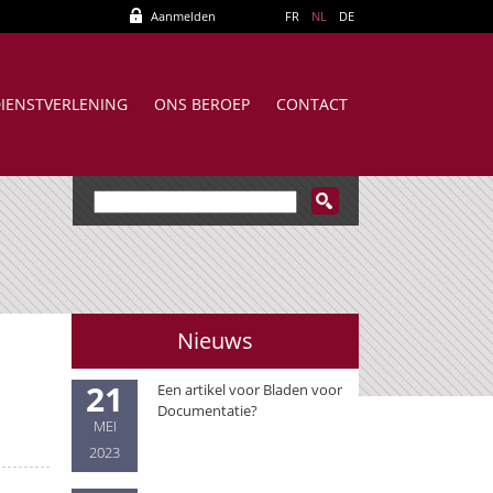
Aanmelden
FR
NL
DE
IENSTVERLENING
ONS BEROEP
CONTACT
Nieuws
21
Een artikel voor Bladen voor
Documentatie?
MEI
2023