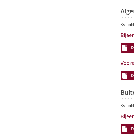
Alge
Koninkl
Bijee
D
Voors
D
Buit
Koninkl
Bijee
D