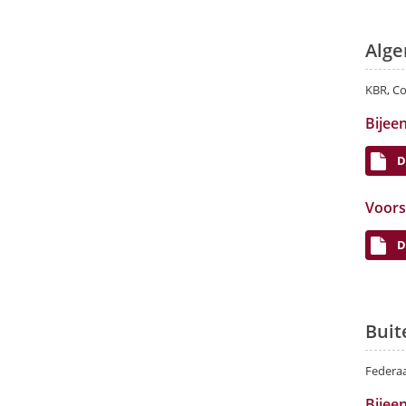
Alge
KBR, Co
Bijee
D
Voors
D
Buit
Federaa
Bijee