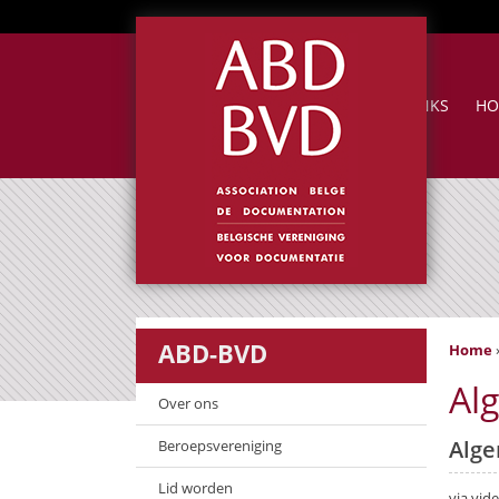
NUTTIGE LINKS
HO
ABD-BVD
Home
Al
Over ons
Alge
Beroepsvereniging
Lid worden
via vid