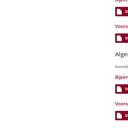
D
Voors
D
Alge
Koninkl
Bijee
D
Voors
D