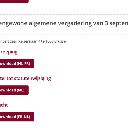
engewone algemene vergadering van 3 septe
ncert zaal, Keizerslaan 4 te 1000 Brussel
nroeping
ownload (NL-FR)
el tot statutenwijziging
ownload (NL)
cht
ownload (FR-NL)