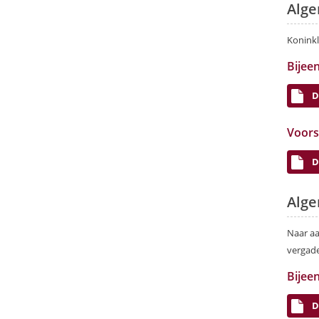
Alge
Koninkl
Bijee
D
Voors
D
Alge
Naar aa
vergade
Bijee
D