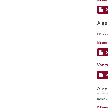
D
Alge
Fonds v
Bijee
D
Voors
D
Alge
Koninkl
Bijee