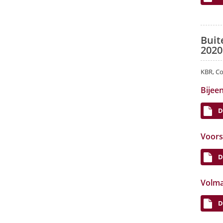
Buit
2020
KBR, Co
Bijee
D
Voorst
D
Volma
D