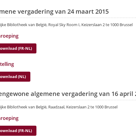
mene vergadering van 24 maart 2015
ijke Bibliotheek van België, Royal Sky Room I, Keizerslaan 2 te 1000 Brussel
nroeping
ownload (FR-NL)
telling
ownload (NL)
engewone algemene vergadering van 16 april 
ijke Bibliotheek van België, Raadzaal, Keizerslaan 2 te 1000 Brussel
nroeping
ownload (FR-NL)