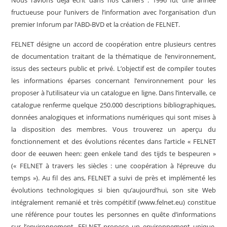
Nous l’avions déjà écrit dans nos Cahiers : 1996 fut une année
fructueuse pour l’univers de l’information avec l’organisation d’un
premier Inforum par l’ABD-BVD et la création de FELNET.
FELNET désigne un accord de coopération entre plusieurs centres
de documentation traitant de la thématique de l’environnement,
issus des secteurs public et privé. L’objectif est de compiler toutes
les informations éparses concernant l’environnement pour les
proposer à l’utilisateur via un catalogue en ligne. Dans l’intervalle, ce
catalogue renferme quelque 250.000 descriptions bibliographiques,
données analogiques et informations numériques qui sont mises à
la disposition des membres. Vous trouverez un aperçu du
fonctionnement et des évolutions récentes dans l’article « FELNET
door de eeuwen heen: geen enkele tand des tijds te bespeuren »
(« FELNET à travers les siècles : une coopération à l’épreuve du
temps »). Au fil des ans, FELNET a suivi de près et implémenté les
évolutions technologiques si bien qu’aujourd’hui, son site Web
intégralement remanié et très compétitif (www.felnet.eu) constitue
une référence pour toutes les personnes en quête d’informations
sur l’environnement. FELNET propose un environnement unique,