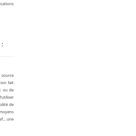
ications
 :
 source
ion fait
nt ou de
utiliser
ilité de
s moyens
Bref… une