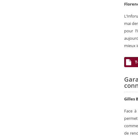
Floren
L’Infor
mai der
pour l
aujourd
mieux i
T
Gara
conn
Gilles 
Face à 
permet
commenc
de rend