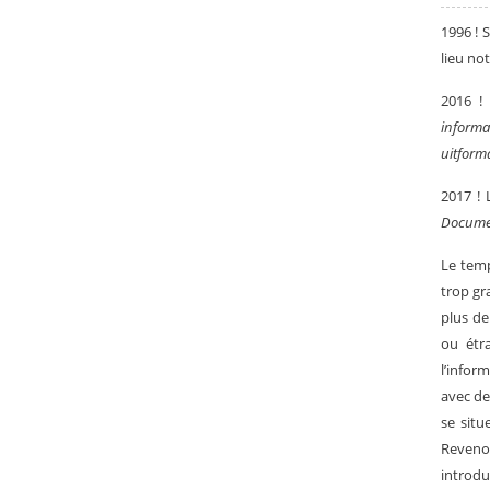
1996 ! 
lieu no
2016 ! 
informa
uitforma
2017 !
Docume
Le temp
trop gr
plus de
ou étr
l’infor
avec de
se situ
Reveno
introdu