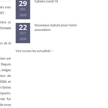
29
Cahiers covid-19
ars a eu
DEC
NET.
2020
titre
In
22
Nouveaux statuts pour notre
formatie
association
OCT
2020
rs de la
Voir toutes les actualités
bien est
. Depuis
, belges
tion de
2004, et
s fastes
cipants.
née fut
 de onze