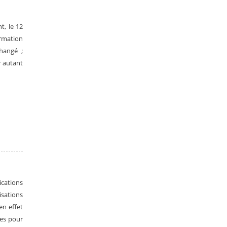
t, le 12
ormation
hangé ;
r autant
ications
sations
en effet
ées pour