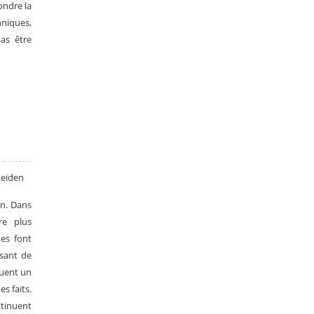
ondre la
hniques,
as être
Leiden
on. Dans
re plus
mes font
ssant de
tuent un
s faits.
ntinuent