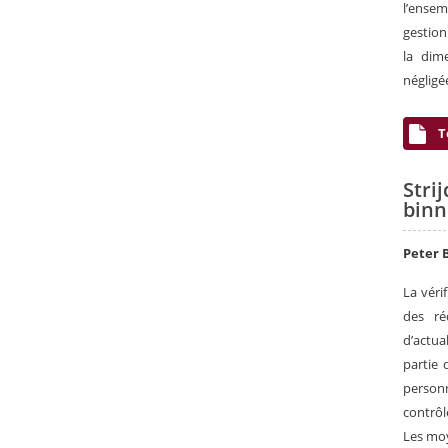
l’ensem
gestion
la dim
négligé
T
Stri
binn
Peter 
La véri
des ré
d’actua
partie 
personn
contrôl
Les moy