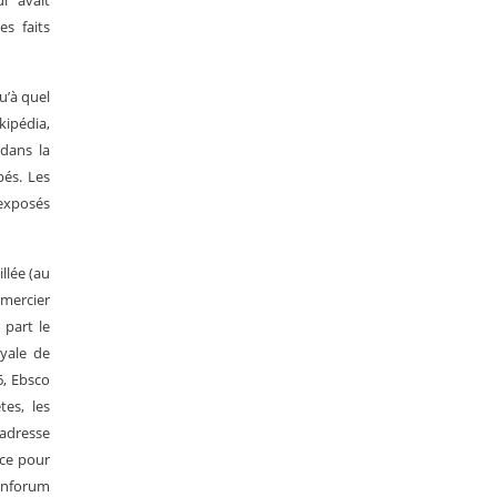
i avait
s faits
u’à quel
kipédia,
 dans la
pés. Les
 exposés
llée (au
emercier
 part le
oyale de
6, Ebsco
tes, les
’adresse
nce pour
 Inforum