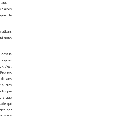
r autant
 d’alors
nique de
rmations
qui nous
c’est la
uelques
x, c’est
 Peeters
 dix ans
e autres
olitique
lors que
afle qui
erte par