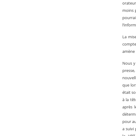
orateur
moins p
pourrai
l’infor
La mise
compten
amène 
Nous y 
presse
nouvell
que lor
était s
à la tê
après l
détermi
pour au
a suivi