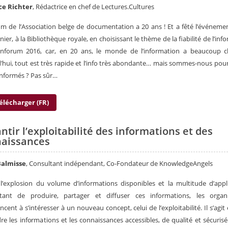
ce Richter
, Rédactrice en chef de Lectures.Cultures
um de l’Association belge de documentation a 20 ans ! Et a fêté l’événemen
nier, à la Bibliothèque royale, en choisissant le thème de la fiabilité de l’inf
’Inforum 2016, car, en 20 ans, le monde de l’information a beaucoup c
’hui, tout est très rapide et l’info très abondante… mais sommes-nous pou
nformés ? Pas sûr…
élécharger (FR)
ntir l’exploitabilité des informations et des
aissances
Balmisse
, Consultant indépendant, Co-Fondateur de KnowledgeAngels
l’explosion du volume d’informations disponibles et la multitude d’appl
tant de produire, partager et diffuser ces informations, les organi
ent à s’intéresser à un nouveau concept, celui de l’exploitabilité. Il s’agit 
re les informations et les connaissances accessibles, de qualité et sécuris