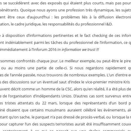
s se succédèrent avec des exposés qui étaient plus courts, mais pas pou
énétrants. Quoique nous ayons une profession très dynamique, les sujets
ent être ceux d’aujourd’hui : les problèmes liés à la diffusion électro
mation, le cadre juridique, les responsabilités du professionnel I&D.
 à disposition d’informations pertinentes et le fact checking de ces info
t indéniablement parmi les tâches du professionnel de l’information, ce 
immédiatement à l’Inforum 2016
In information we trust !!!
sommes confrontés chaque jour. Le meilleur exemple, ou peut-être le pire, 
, ou au moins une partie de celle-ci. Si nous regardons rapidement q
es de l’année passée, nous trouvons de nombreux exemples. L’un d’entre eu
s des discussions sur un éventuel saut d’index le vice-premier ministre Kris
ouvent décrit comme un homme de la CSC, alors qu’en réalité, il a été plus de
te de l’organisation d’indépendants Unizo. D’autres cas sont survenus entr
es tristes attentats du 22 mars, lorsque des représentants d’un bord p
né disaient que certains musulmans auraient célébré les événements, a
tant qu’on sache, le parquet n’a pas dressé de procès-verbal, ou lorsque la r
 pour capturer l’un des suspects terroristes aurait été insuffisamment couv