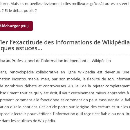
liorer. Mais les nouvelles deviennent-elles meilleures grâce à toutes ces vérif
s ? Et le débat public ?
élécharger (NL)
fier l’exactitude des informations de Wikipédia
ques astuces…
lsaut
, Professionnel de l’information indépendant et Wikipédien
ans, l’encyclopédie collaborative en ligne Wikipédia est devenue une
mation incontournable, mais, par son modèle, la fiabilité de son informat
 de nombreux débats et controverses. Au lieu de la rejeter complèteme
absolument tout ce qui y est écrit, il vaut certainement mieux apprendre à l’
renant comment elle fonctionne et comment on peut s’assurer de la fiab
mation qu’elle contient. Cet article porte sur l’origine des erreurs et sur le
pose le lecteur pour vérifier si l’information qu’il reçoit est fiable ou non. 
 dans les coulisses de Wikipédia.