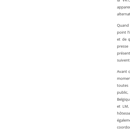
la VRT
appare
alterna
Quand n
point l
et de q
presse 
présent
suiven
Avant q
moment 
toutes 
public,
Belgiqu
et LM, 
hôtesse
égaleme
coordon