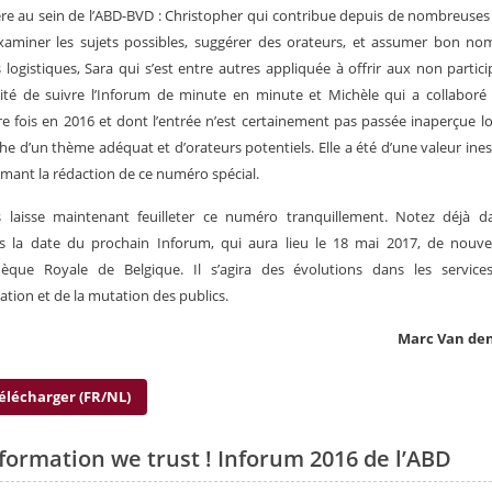
re au sein de l’ABD-BVD : Christopher qui contribue depuis de nombreuse
xaminer les sujets possibles, suggérer des orateurs, et assumer bon no
 logistiques, Sara qui s’est entre autres appliquée à offrir aux non partici
lité de suivre l’Inforum de minute en minute et Michèle qui a collaboré
e fois en 2016 et dont l’entrée n’est certainement pas passée inaperçue lo
he d’un thème adéquat et d’orateurs potentiels. Elle a été d’une valeur ine
mant la rédaction de ce numéro spécial.
s laisse maintenant feuilleter ce numéro tranquillement. Notez déjà d
s la date du prochain Inforum, qui aura lieu le 18 mai 2017, de nouve
thèque Royale de Belgique. Il s’agira des évolutions dans les services
mation et de la mutation des publics.
Marc Van de
élécharger (FR/NL)
nformation we trust ! Inforum 2016 de l’ABD