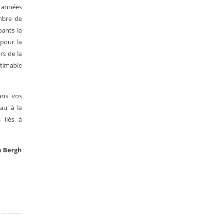
s années
mbre de
pants la
 pour la
rs de la
stimable
ans vos
au à la
 liés à
n Bergh