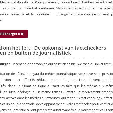
ble des collaborateurs. Pour y parvenir, de nombreux chantiers visant à ref
 des contenus doivent être entamés. Mais si ces travaux sont en partie tec
ension humaine et la conduite du changement associée ne doivent p
es.
élécharger (FR)
jd om het feit : De opkomst van factcheckers
en en buiten de journalistiek
Burger
, Docent en onderzoeker journalistiek en nieuwe media, Universiteit 
fication des faits, le noyau du métier journalistique, se trouve sous pressi
dactions aux effectifs réduits, moins de journalistes doivent produi
lités, dans un climat politique où tant les faits que les médias eux-mê
d’une lutte idéologique. En même temps, il existe un mouvement grandi
es, actives dans les médias ou externes, qui font du « fact checking », effec
e et un double contrôle, développant de nouvelles méthodes pour vérifier de
ens pour ce faire n »ont jamais été aussi avancés que maintenant, et ils co