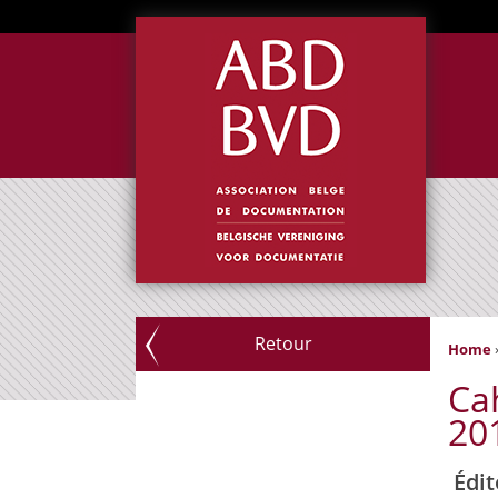
Retour
Home
Ca
20
Édit