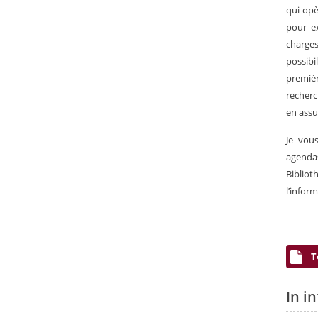
qui opè
pour e
charges
possibi
premièr
recherc
en assu
Je vou
agenda
Biblio
l’infor
T
In i