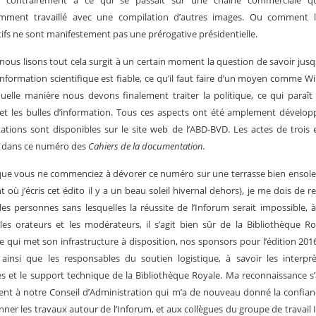
, contrairement à ce qui se passait sur une chaîne commerciale qu
mment travaillé avec une compilation d’autres images. Ou comment le
tifs ne sont manifestement pas une prérogative présidentielle.
ous lisons tout cela surgit à un certain moment la question de savoir jusq
’information scientifique est fiable, ce qu’il faut faire d’un moyen comme Wi
uelle manière nous devons finalement traiter la politique, ce qui paraît
et les bulles d’information. Tous ces aspects ont été amplement dévelop
ations sont disponibles sur le site web de l’ABD-BVD. Les actes de trois
t dans ce numéro des
Cahiers de la documentation.
ue vous ne commenciez à dévorer ce numéro sur une terrasse bien ensolei
où j’écris cet édito il y a un beau soleil hivernal dehors), je me dois de r
les personnes sans lesquelles la réussite de l’Inforum serait impossible, à
 les orateurs et les modérateurs, il s’agit bien sûr de la Bibliothèque R
e qui met son infrastructure à disposition, nos sponsors pour l’édition 201
ainsi que les responsables du soutien logistique, à savoir les interprè
s et le support technique de la Bibliothèque Royale. Ma reconnaissance s
nt à notre Conseil d’Administration qui m’a de nouveau donné la confia
ner les travaux autour de l’Inforum, et aux collègues du groupe de travail