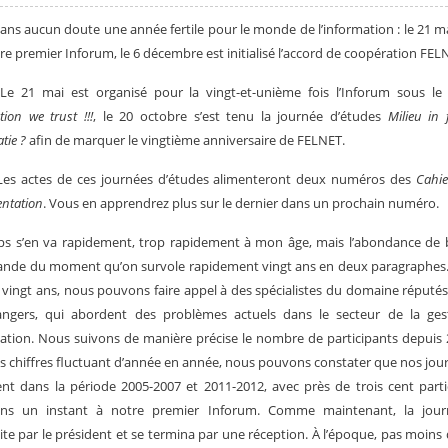
Sans aucun doute une année fertile pour le monde de l’information : le 21 m
tre premier Inforum, le 6 décembre est initialisé l’accord de coopération FEL
Le 21 mai est organisé pour la vingt-et-unième fois l’Inforum sous le 
tion we trust !!!
, le 20 octobre s’est tenu la journée d’études
Milieu in 
tie ?
afin de marquer le vingtième anniversaire de FELNET.
 Les actes de ces journées d’études alimenteront deux numéros des
Cahie
ntation
. Vous en apprendrez plus sur le dernier dans un prochain numéro.
s s’en va rapidement, trop rapidement à mon âge, mais l’abondance de 
ande du moment qu’on survole rapidement vingt ans en deux paragraphes
 vingt ans, nous pouvons faire appel à des spécialistes du domaine réputés
angers, qui abordent des problèmes actuels dans le secteur de la ges
mation. Nous suivons de manière précise le nombre de participants depuis 
s chiffres fluctuant d’année en année, nous pouvons constater que nos jour
ent dans la période 2005-2007 et 2011-2012, avec près de trois cent parti
ns un instant à notre premier Inforum. Comme maintenant, la jour
ite par le président et se termina par une réception. À l’époque, pas moins