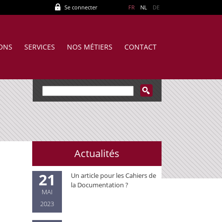
Se connecter
FR
NL
DE
IONS
SERVICES
NOS MÉTIERS
CONTACT
Actualités
21
Un article pour les Cahiers de
la Documentation ?
MAI
2023