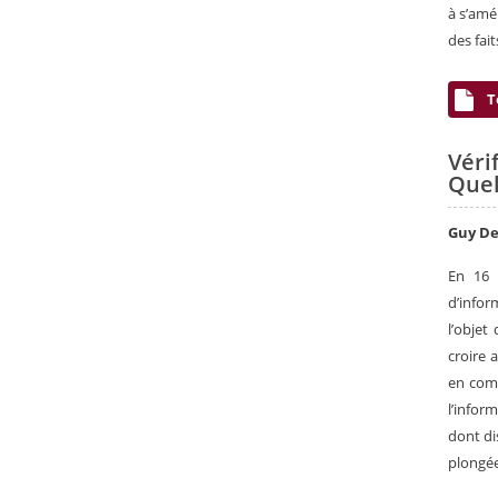
à s’amé
des fait
T
Véri
Quel
Guy De
En 16 
d’infor
l’objet
croire 
en comp
l’infor
dont dis
plongée