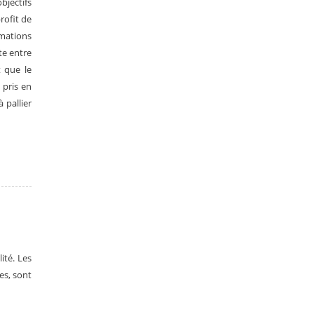
bjectifs
rofit de
rmations
te entre
t que le
 pris en
 pallier
ité. Les
es, sont