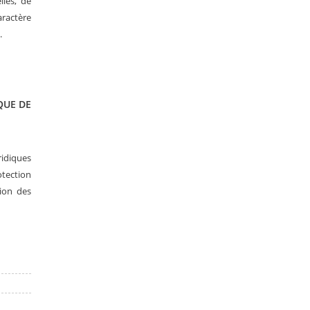
lles, de
aractère
.
QUE DE
idiques
otection
tion des