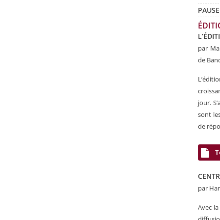
PAUSE
ÉDIT
L’
ÉDIT
par Ma
de Ban
L’édit
croissa
jour. S’
sont le
de répo
T
CENTR
par Ha
Avec la
diffusi