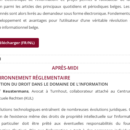
on parmi les articles des principaux quotidiens et périodiques belges. Les 
onnés sont alors livrés au demandeur sous forme électronique. Fondements
eloppement et avantages pour l’utilisateur d’une véritable révolution 
 informationnel belge.
élécharger (FR/NL)
H
APRÈS-MIDI
VIRONNEMENT RÉGLEMENTAIRE
TION DU DROIT DANS LE DOMAINE DE L’INFORMATION
ff
Keustermans
, Avocat à Turnhout, collaborateur attaché au Centr
ctuele Rechten (KUL)
lutions technologiques entraînent de nombreuses évolutions juridiques. 
n de l’existence même des droits de propriété intellectuelle sur l’informa
t particulier doit être prêté aux éventuelles responsabilités du four