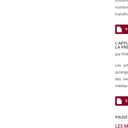
d’infor
nombreu
transfr
T
L’APP
LA PR
par Phi
Les ac
qu’enge
des oeu
médias 
T
PAUSE
LES 