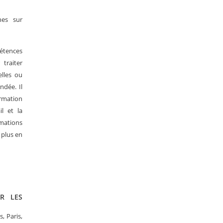
hes sur
étences
 traiter
elles ou
ndée. Il
ormation
il et la
rmations
 plus en
R LES
, Paris,