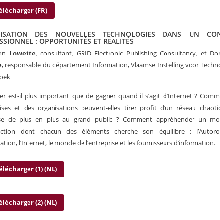
élécharger (FR)
RISATION DES NOUVELLES TECHNOLOGIES DANS UN CON
SSIONNEL : OPPORTUNITÉS ET RÉALITÉS
oon
Lowette
, consultant, GRID Electronic Publishing Consultancy, et D
e
, responsable du département Information, Vlaamse Instelling voor Techn
oek
per est-il plus important que de gagner quand il s’agit d’Internet ? Com
ises et des organisations peuvent-elles tirer profit d’un réseau chaot
sse de plus en plus au grand public ? Comment appréhender un m
uction dont chacun des éléments cherche son équilibre : l’Autor
mation, l’Internet, le monde de l’entreprise et les foumisseurs d’information.
élécharger (1) (NL)
élécharger (2) (NL)