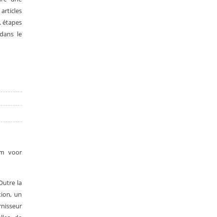
articles
, étapes
dans le
um voor
Outre la
tion, un
nisseur