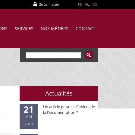
Se connecter
FR
NL
DE
IONS
SERVICES
NOS MÉTIERS
CONTACT
Actualités
21
Un article pour les Cahiers de
la Documentation ?
MAI
2023