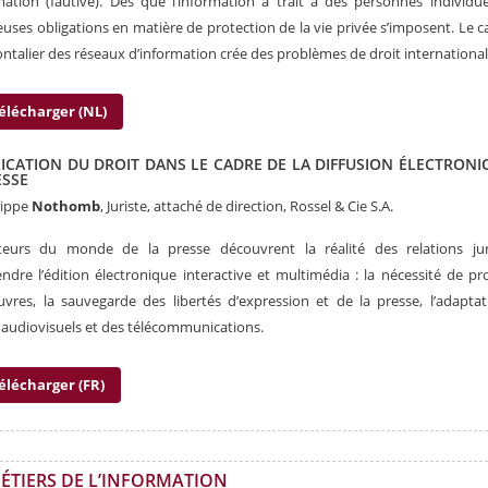
mation (fautive). Dès que l’information a trait à des personnes individue
ses obligations en matière de protection de la vie privée s’imposent. Le c
ontalier des réseaux d’information crée des problèmes de droit international
élécharger (NL)
LICATION DU DROIT DANS LE CADRE DE LA DIFFUSION ÉLECTRONI
ESSE
lippe
Nothomb
, Juriste, attaché de direction, Rossel & Cie S.A.
teurs du monde de la presse découvrent la réalité des relations jur
ndre l’édition électronique interactive et multimédia : la nécessité de pr
vres, la sauvegarde des libertés d’expression et de la presse, l’adapta
audiovisuels et des télécommunications.
élécharger (FR)
MÉTIERS DE L’INFORMATION