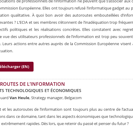
ociations de professionnels de l’information ne peuvent que s’associer aux o
ommission Européenne. Elles ont toujours refusé l’informatique gadget au p
mation qualitative. À quoi bon avoir des autoroutes embouteillées d’info
evantes ? L’ECIA et ses membres s’étonnent de l’inadéquation trop fréquen
ectifs politiques et les réalisations concrètes. Elles constatent avec regre
e vue des utilisateurs professionnels de l’information est trop peu souvent
 Leurs actions entre autres auprès de la Commission Européenne visent à
tuation.
élécharger (EN)
ROUTES DE L’INFORMATION
TS TECHNOLOGIQUES ET ÉCONOMIQUES
ouard
Van Heule
, Strategy manager, Belgacom
t et les autoroutes de l’information sont toujours plus au centre de l’actual
ons dans ce domaine, tant dans les aspects économiques que technologiqu
t extrêmement rapides. Dès lors, que retenir du passé et penser du futur ?