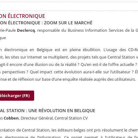
ION ÉLECTRONIQUE
ION ÉLECTRONIQUE : ZOOM SUR LE MARCHÉ
rie-Paule
Declercq
, responsable du Business Information Services de la 
que
ion électronique en Belgique est en pleine ébullition. L’usage des CD-
nt, les sites sur Intemet se multiplient, des projets tels que Central Station v
agit-il encore d’une illusion ou de la réalité ? Qu’en est-il de l’offre actuelle 
s perspectives ? Quel impact cette évolution aura-t-elle sur l’utilisateur ? 
nse et de réflexion sur base d’une enquête réalisée auprès des utilisateurs.
élécharger (FR)
AL STATION : UNE RÉVOLUTION EN BELGIQUE
ns
Cobben
, Directeur Général, Central Station CV
 création de Central Station, les éditeurs belges ont pris résolument le chem
on électronique de l’information. Ce projet permet à l’utilisateur de f