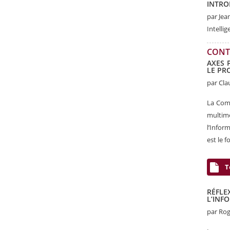
INTRO
par Jea
Intellig
CONT
AXES 
LE PR
par Cl
La Comm
multim
l’Infor
est le 
T
RÉFL
L’INF
par
Ro