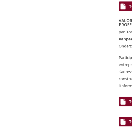
T
VALO
PROFE
par
T
Vanpe
Onderz
Partici
entrepr
s’adre
constr
l’Infor
T
T