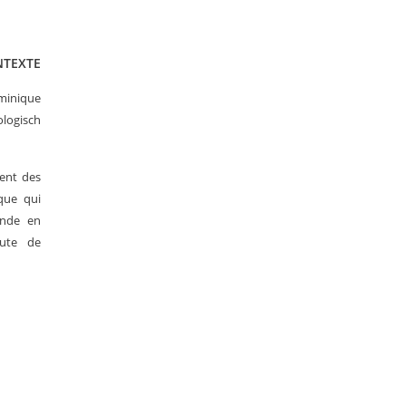
TEXTE
ominique
ologisch
ment des
ique qui
onde en
oute de