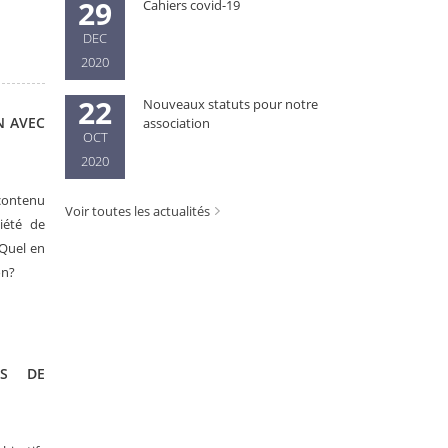
29
Cahiers covid-19
DEC
2020
22
Nouveaux statuts pour notre
N AVEC
association
OCT
2020
 contenu
Voir toutes les actualités
iété de
 Quel en
on?
LS DE