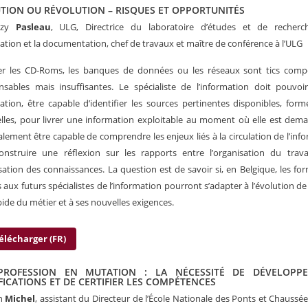
TION OU RÉVOLUTION – RISQUES ET OPPORTUNITÉS
uzy
Pasleau
, ULG, Directrice du laboratoire d’études et de recherc
mation et la documentation, chef de travaux et maître de conférence à l’ULG
ter les CD-Roms, les banques de données ou les réseaux sont tics comp
nsables mais insuffisantes. Le spécialiste de l’information doit pouvoir
mation, être capable d’identifier les sources pertinentes disponibles, form
lles, pour livrer une information exploitable au moment où elle est dema
alement être capable de comprendre les enjeux liés à la circulation de l’inf
nstruire une réflexion sur les rapports entre l’organisation du trava
isation des connaissances. La question est de savoir si, en Belgique, les fo
s aux futurs spécialistes de l’information pourront s’adapter à l’évolution de
pide du métier et à ses nouvelles exigences.
élécharger (FR)
PROFESSION EN MUTATION : LA NÉCESSITÉ DE DÉVELOPPE
FICATIONS ET DE CERTIFIER LES COMPÉTENCES
an
Michel
, assistant du Directeur de l’École Nationale des Ponts et Chaussées