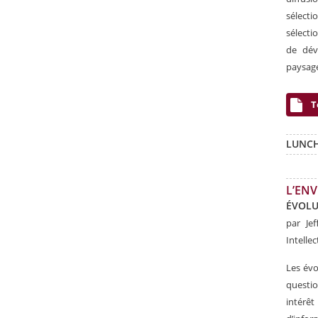
sélecti
sélecti
de dév
paysage
T
LUNC
L’EN
ÉVOLU
par
Je
Intelle
Les évo
questio
intérê