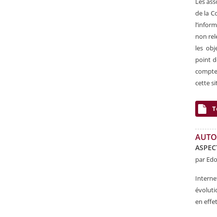
Les ass
de la C
l’infor
non rel
les obj
point d
compte.
cette si
T
AUTO
ASPEC
par Ed
Interne
évoluti
en effe