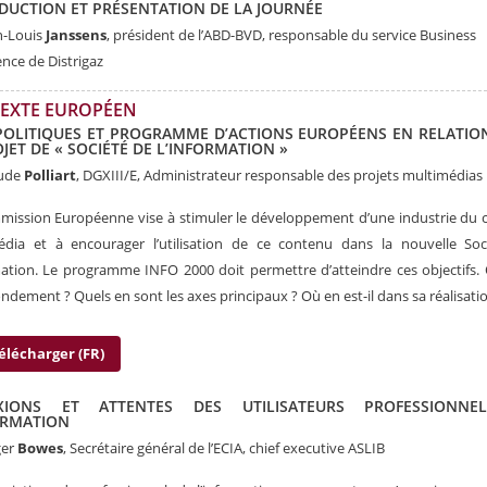
DUCTION ET PRÉSENTATION DE LA JOURNÉE
n-Louis
Janssens
, président de l’ABD-BVD, responsable du service Business
ence de Distrigaz
EXTE EUROPÉEN
POLITIQUES ET PROGRAMME D’ACTIONS EUROPÉENS EN RELATIO
OJET DE « SOCIÉTÉ DE L’INFORMATION »
aude
Polliart
, DGXIII/E, Administrateur responsable des projets multimédias
ission Européenne vise à stimuler le développement d’une industrie du
édia et à encourager l’utilisation de ce contenu dans la nouvelle Soc
mation. Le programme INFO 2000 doit permettre d’atteindre ces objectifs.
fondement ? Quels en sont les axes principaux ? Où en est-il dans sa réalisati
élécharger (FR)
EXIONS ET ATTENTES DES UTILISATEURS PROFESSIONNE
ORMATION
ger
Bowes
, Secrétaire général de l’ECIA, chief executive ASLIB