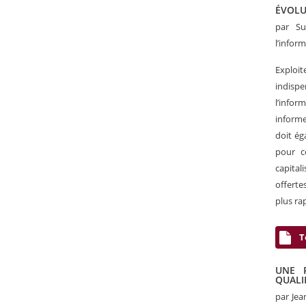
ÉVOLU
par S
l’infor
Exploi
indispe
l’infor
informe
doit ég
pour co
capital
offerte
plus ra
T
UNE 
QUALI
par Je