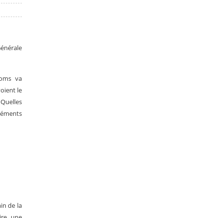
Générale
Roms va
oient le
? Quelles
Éléments
in de la
aire une