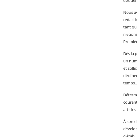
des der
Nous av
rédacti
tant qu
n’étion
Premièr
Dès la 
un numé
et solli
décline
temps…
Détermi
courant
articles
À son d
dévelop
d’établ