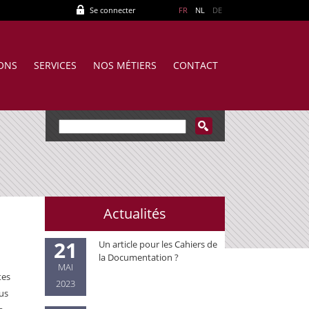
Se connecter
FR
NL
DE
IONS
SERVICES
NOS MÉTIERS
CONTACT
Actualités
21
Un article pour les Cahiers de
la Documentation ?
MAI
tes
2023
ous