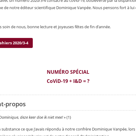
 avec un numéro 2020/3-4 consacré au covid-19, bouleversé par la disparitio
e de notre éditeur scientifique Dominique Vanpée. Nous pensons fort à lui e
 soin de nous, bonne lecture et joyeuses fêtes de fin d’année.
ahiers 2020/3-4
NUMÉRO SPÉCIAL
CoViD-19 + I&D = ?
t-propos
Dominique, deze keer doe ik niet mee!
» (1)
n substance ce que j’avais répondu à notre confrère Dominique Vanpée, lors