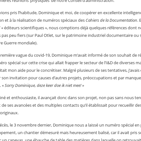
nières réunions ‘physiques’ de notre Conseil d’administration.
ions pris l’habitude, Dominique et moi, de coopérer en excellente intelligenc
on et à la réalisation de numéros spéciaux des
Cahiers de la Documentation
. 
’ « éditeurs scientifiques », nous comptions déjà quelques références dont 
s pas peu fiers (sur Paul Otlet, sur le patrimoine industriel documentaire ou s
e Guerre mondiale).
première vague du covid-19, Dominique m’avait informé de son souhait de ré
ro spécial sur cette crise qui allait frapper le secteur de l’I&D de diverses m
citait mon aide pour le concrétiser. Malgré plusieurs de ses tentatives, j’avais
r son invitation pour causes d’autres projets, préoccupations et par manque
 «
Sorry Dominique, deze keer doe ik niet mee!
»
né et enthousiaste, il avançait donc dans son projet, non pas sans nous ten
 de ses avancées et des multiples contacts qu’il établissait pour recueillir de
 originaux.
écès, le 3 novembre dernier, Dominique nous a laissé un numéro spécial en 
pement, un chantier démesuré mais heureusement balisé, car il avait pris s
ir un canevas, une ébauche de table des matières dans laquelle on retrouvai