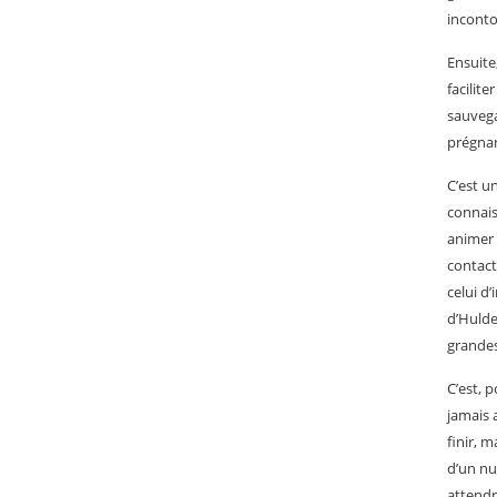
inconto
Ensuite
facilite
sauvega
prégnan
C’est u
connais
animer 
contact
celui d
d’Hulde
grandes
C’est, 
jamais a
finir, m
d’un num
attend