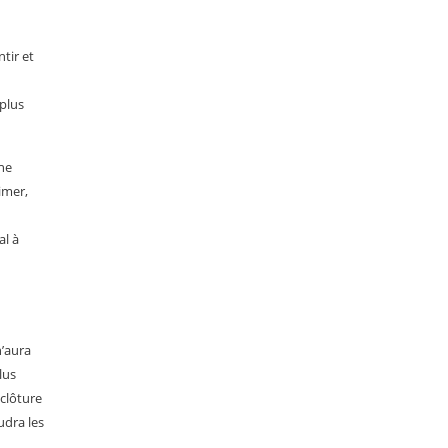
tir et
 plus
 ne
imer,
al à
n’aura
lus
 clôture
udra les