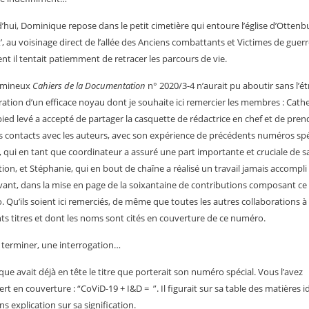
’hui, Dominique repose dans le petit cimetière qui entoure l’église d’Ottenb
’, au voisinage direct de l’allée des Anciens combattants et Victimes de guer
nt il tentait patiemment de retracer les parcours de vie.
umineux
Cahiers de la Documentation
n° 2020/3-4 n’aurait pu aboutir sans l’ét
ration d’un efficace noyau dont je souhaite ici remercier les membres : Cathe
pied levé a accepté de partager la casquette de rédactrice en chef et de pren
s contacts avec les auteurs, avec son expérience de précédents numéros spé
 qui en tant que coordinateur a assuré une part importante et cruciale de s
tion, et Stéphanie, qui en bout de chaîne a réalisé un travail jamais accompli
ant, dans la mise en page de la soixantaine de contributions composant ce
 Qu’ils soient ici remerciés, de même que toutes les autres collaborations à
nts titres et dont les noms sont cités en couverture de ce numéro.
 terminer, une interrogation…
ue avait déjà en tête le titre que porterait son numéro spécial. Vous l’avez
rt en couverture : “CoViD-19 + I&D = ”. Il figurait sur sa table des matières i
ns explication sur sa signification.