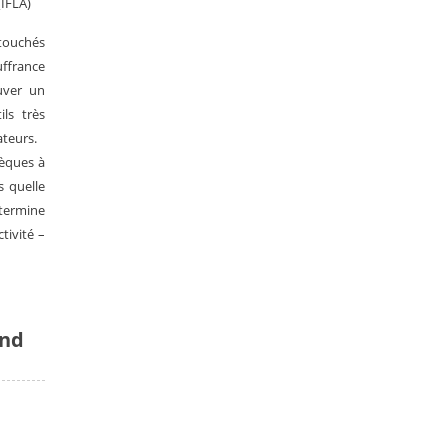
(IFLA)
 touchés
uffrance
uver un
ls très
ateurs.
hèques à
s quelle
 termine
tivité –
and