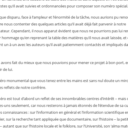
istes qu’il avait suivies et ordonnancées pour composer son numéro spécial.
ue disparu, face à l’ampleur et l’énormité de la tâche, nous aurions pu reno
re nous contenter des quelques articles qu’il avait déjà fait parvenir à notre
ateur. Cependant, il nous apparut évident que nous ne pourrions pas lui re
r hommage qu’en reprenant la table des matières qu’il nous avait laissée, et
t un à un avec les auteurs qu’il avait patiemment contactés et impliqués d
 avons fait du mieux que nous pouvions pour mener ce projet à bon port, e
 de lui.
ro monumental que vous tenez entre les mains est sans nul doute un miro
es reflets de notre confrère.
ro est tout d’abord un reflet de ses innombrables centres d’intérêt – mais 
s-uns seulement, car nous resterons à jamais étonnés de l’étendue de sa cu
es connaissances : sur l’information en général et l’information scientifique e
ier, sur la recherche tant appliquée que documentaire, sur l’histoire – la petit
 autant que sur l’histoire locale et le folklore, sur l’Université, son ‘alma mate