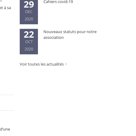
n
29
Cahiers covid-19
t à sa
DEC
2020
22
Nouveaux statuts pour notre
association
OCT
2020
Voir toutes les actualités
 d’une