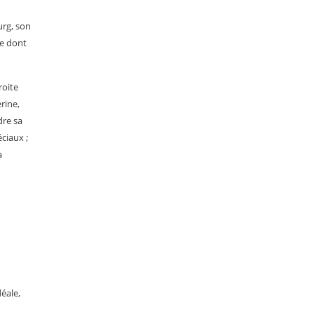
urg, son
re dont
roite
rine,
dre sa
ciaux ;
a
déale,