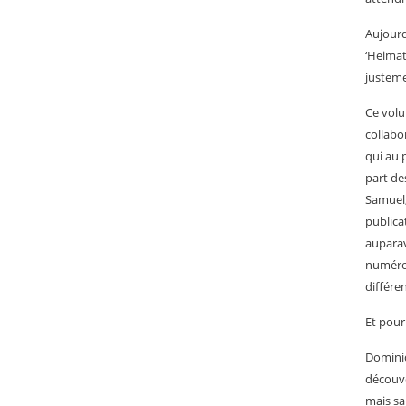
Aujourd
‘Heimat
justeme
Ce vol
collabo
qui au 
part de
Samuel,
publica
auparav
numéro.
différe
Et pour
Dominiq
découve
mais sa