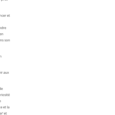
ncer et
ndre
 en
ans son
n
ir aux
de
riosité
n
e et la
r’ et