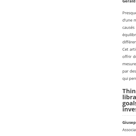
Gerald
Presque
d’une m
causés
équili
différe
Cet art
offrir 
mesure 
par des
qui per
Thin
libr
goal
inve
Giusep
Associa