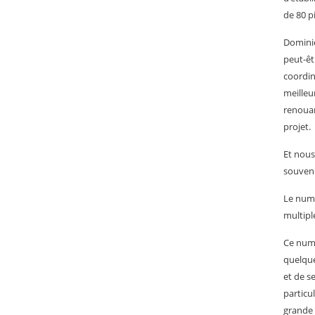
de 80 p
Dominiq
peut-êt
coordin
meilleu
renouan
projet.
Et nous
souvenir
Le numé
multipl
Ce numé
quelque
et de s
particul
grande –