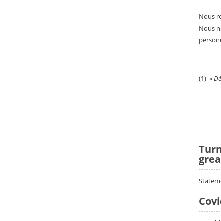
Nous re
Nous ne
personn
(1)
«
Dé
Turn
grea
Statem
Covi