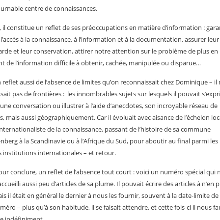
urnable centre de connaissances.
, il constitue un reflet de ses préoccupations en matière d’information : garan
r l’accès à la connaissance, à l’information et à la documentation, assurer leur
rde et leur conservation, attirer notre attention sur le problème de plus en
t de l’information difficile à obtenir, cachée, manipulée ou disparue…
n reflet aussi de l’absence de limites qu’on reconnaissait chez Dominique – il
sait pas de frontières : les innombrables sujets sur lesquels il pouvait s’expr
une conversation ou illustrer à l’aide d’anecdotes, son incroyable réseau de
s, mais aussi géographiquement. Car il évoluait avec aisance de l’échelon loc
’internationaliste de la connaissance, passant de l’histoire de sa commune
nberg à la Scandinavie ou à l’Afrique du Sud, pour aboutir au final parmi les
 institutions internationales – et retour.
pour conclure, un reflet de l’absence tout court : voici un numéro spécial qui 
ccueilli aussi peu d’articles de sa plume. Il pouvait écrire des articles à n’en p
ais il était en général le dernier à nous les fournir, souvent à la date-limite de
éro – plus qu’à son habitude, il se faisait attendre, et cette fois-ci il nous fa
re indéfiniment…