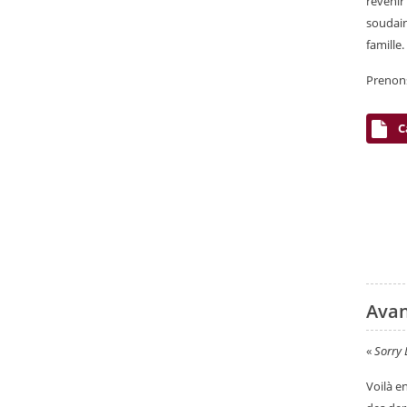
revenir
soudain
famille.
Prenons
C
Avan
«
Sorry 
Voilà e