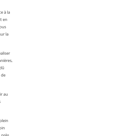
e à la
Et en
nous
ur la
aliser
anières,
 dû
 de
ir au
s
plein
oin
t près