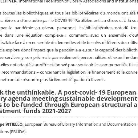
 LEITNER
,
International Federation of Library Associations and Institutions 
 toutes les bibliothèques et tous les bibliothécaires du monde ont été
anière ou d’une autre par le COVID-19. Parallèlement au stress et à la so
 par la pandémie au niveau personnel, les bibliothécaires ont dû tro
bre dans une équation complexe : comment, avec un ensemble d’outi
nts, faire face à un ensemble de demandes et de besoins différents des utilis
icle explore donc l’impact que la pandémie a eu sur la capacité des bibliot
des services, y compris mais pas seulement personnalisés, et examine dan
elles ont adapté leur offre et innové pour soutenir les communautés. Il se
 recommandations – concernant la législation, le financement et la connec
mettront de résoudre plus facilement l’équation à l’avenir.
k the unthinkable. A post-covid- 19 European
ary agenda meeting sustainable development
s to be funded through European structural 
stment funds 2021-2027
pe VITIELLO,
European Bureau of Library Information and Documentation
tions (EBLIDA)