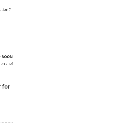
ation ?
r BOON
 en chef
 for