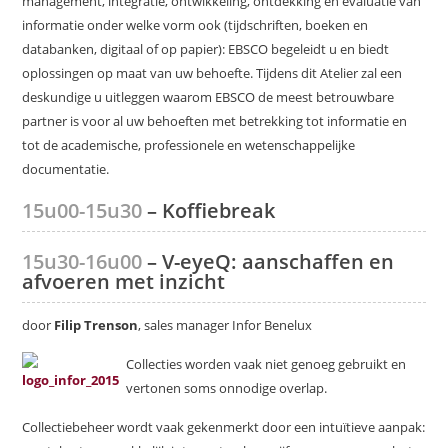
management, integratie, ontwikkeling, ontdekking en evaluatie van
informatie onder welke vorm ook (tijdschriften, boeken en
databanken, digitaal of op papier): EBSCO begeleidt u en biedt
oplossingen op maat van uw behoefte. Tijdens dit Atelier zal een
deskundige u uitleggen waarom EBSCO de meest betrouwbare
partner is voor al uw behoeften met betrekking tot informatie en
tot de academische, professionele en wetenschappelijke
documentatie.
15u00-15u30
– Koffiebreak
15u30-16u00
– V-eyeQ: aanschaffen en
afvoeren met inzicht
door
Filip Trenson
, sales manager Infor Benelux
Collecties worden vaak niet genoeg gebruikt en
vertonen soms onnodige overlap.
Collectiebeheer wordt vaak gekenmerkt door een intuïtieve aanpak: