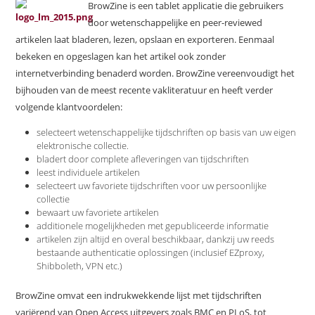
BrowZine is een tablet applicatie die gebruikers
door wetenschappelijke en peer-reviewed
artikelen laat bladeren, lezen, opslaan en exporteren. Eenmaal
bekeken en opgeslagen kan het artikel ook zonder
internetverbinding benaderd worden. BrowZine vereenvoudigt het
bijhouden van de meest recente vakliteratuur en heeft verder
volgende klantvoordelen:
selecteert wetenschappelijke tijdschriften op basis van uw eigen
elektronische collectie.
bladert door complete afleveringen van tijdschriften
leest individuele artikelen
selecteert uw favoriete tijdschriften voor uw persoonlijke
collectie
bewaart uw favoriete artikelen
additionele mogelijkheden met gepubliceerde informatie
artikelen zijn altijd en overal beschikbaar, dankzij uw reeds
bestaande authenticatie oplossingen (inclusief EZproxy,
Shibboleth, VPN etc.)
BrowZine omvat een indrukwekkende lijst met tijdschriften
variërend van Open Access uitgevers zoals BMC en PLoS, tot