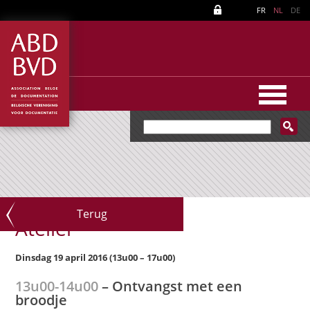
FR
NL
DE
Terug
Atelier
Dinsdag 19 april 2016 (13u00 – 17u00)
13u00-14u00
– Ontvangst met een
broodje