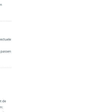
en
lectuele
e passen
t de
n: