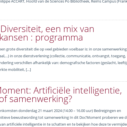
ilippe ACCART, Hoofd van de Sciences Po Bibliotheek, Reims Campus (Frankr
Diversiteit, een mix van
 kansen : programma
n grote diversiteit die op veel gebieden voelbaar is: in onze samenwerking
naal,…) in onze dienstverlening (collectie, communicatie, ontvangst, toegang,
ling verschillen afhankelijk van: demografische factoren (geslacht, leeftij
kte mobiliteit, […]
ent: Artificiële intelligentie,
 of samenwerking?
komsten donderdag 21 maart 2024 (14.00 – 16.00 uur) Bedreigingen en
 cognitieve bewustwording tot samenwerking In dit Doc’Moment proberen we d
an artificiële intelligentie in te schatten en te bekijken hoe deze te vermijd