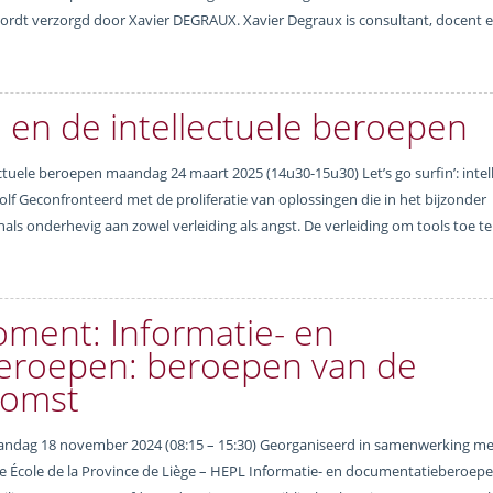
wordt verzorgd door Xavier DEGRAUX. Xavier Degraux is consultant, docent 
 en de intellectuele beroepen
tuele beroepen maandag 24 maart 2025 (14u30-15u30) Let’s go surfin’: intel
f Geconfronteerd met de proliferatie van oplossingen die in het bijzonder
onals onderhevig aan zowel verleiding als angst. De verleiding om tools toe t
ment: Informatie- en
eroepen: beroepen van de
komst
dag 18 november 2024 (08:15 – 15:30) Georganiseerd in samenwerking me
e École de la Province de Liège – HEPL Informatie- en documentatieberoepe