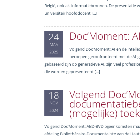
België, ook als informatiebronnen. De presentatie 
universitair hoofddocent […]
Doc’Moment: AI
24
MAA
Volgend Doc’Moment: AI en de intellec
2025
beroepen geconfronteerd met de AI-gol
gebaseerd zijn op generatieve AI, zijn veel professi
die worden gepresenteerd […]
Volgend Doc’Mo
18
documentatieb
NOV
(mogelijke) toe
2024
Volgend Doc’Moment: ABD-BVD bijeenkomsten maan
afdeling Bibliothécaire-Documentaliste van de Haut