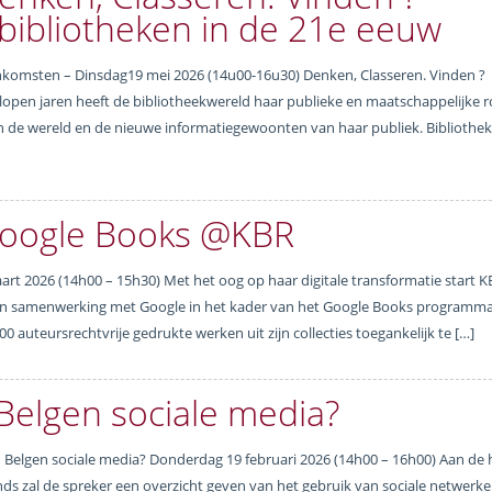
n bibliotheken in de 21e eeuw
omsten – Dinsdag19 mei 2026 (14u00-16u30) Denken, Classeren. Vinden ?
gelopen jaren heeft de bibliotheekwereld haar publieke en maatschappelijke r
 van de wereld en de nieuwe informatiegewoonten van haar publiek. Bibliothe
oogle Books @KBR
t 2026 (14h00 – 15h30) Met het oog op haar digitale transformatie start K
ct in samenwerking met Google in het kader van het Google Books programm
 auteursrechtvrije gedrukte werken uit zijn collecties toegankelijk te […]
Belgen sociale media?
elgen sociale media? Donderdag 19 februari 2026 (14h00 – 16h00) Aan de
nds zal de spreker een overzicht geven van het gebruik van sociale netwerke