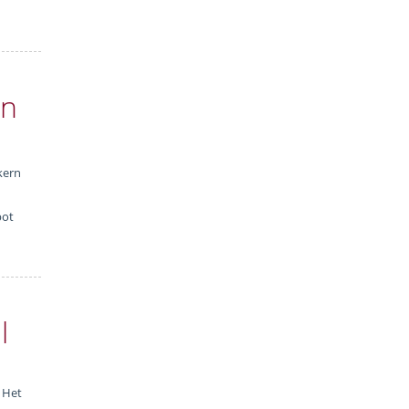
en
kern
bot
l
l Het