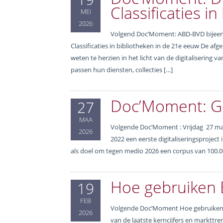
Classificaties i
MEI
2026
Volgend Doc’Moment: ABD-BVD bijeenk
Classificaties in bibliotheken in de 21e eeuw De af
weten te herzien in het licht van de digitalisering
passen hun diensten, collecties […]
Doc’Moment: G
27
MAA
Volgende Doc’Moment : Vrijdag 27 maar
2026
2022 een eerste digitaliseringsproje
als doel om tegen medio 2026 een corpus van 100.000
Hoe gebruiken 
19
FEB
Volgende Doc’Moment Hoe gebruiken B
2026
van de laatste kerncijfers en markttre