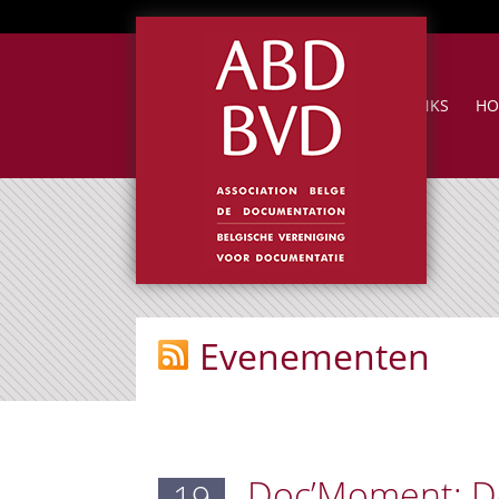
NUTTIGE LINKS
HO
Evenementen
Doc’Moment: De
19