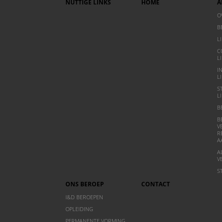
NUTTIGE LINKS
HOME
A
O
B
L
C
L
I
L
S
L
B
B
V
R
A
A
V
S
ONS BEROEP
CONTACT
I&D BEROEPEN
OPLEIDING
PERMANENTE VORMING