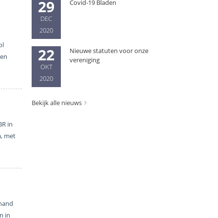
29
Covid-19 Bladen
DEC
2020
ol
22
Nieuwe statuten voor onze
ken
vereniging
OKT
2020
Bekijk alle nieuws
BR in
a, met
 hand
n in