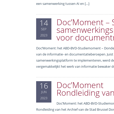
een samenwerking tussen AI en […]
Doc’Moment – St
14
samenwerkingsp
SEP
voor document
2023
Doc’Moment: het ABD-BVD-Studiemoment – Donderda
van de informatie- en documentatieberoepen. Juist
samenwerkingsplatform te implementeren, werd de 
vergemakkelijkt het werk van informatie bewaker d
Doc’Moment
16
Rondleiding van
JUN
2023
Doc’Moment: het ABD-BVD-Studiemoment
Rondleiding van het Archief van de Stad Brussel Dom