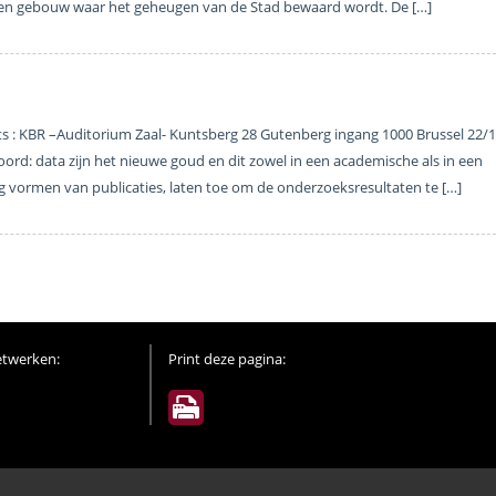
s een gebouw waar het geheugen van de Stad bewaard wordt. De […]
aats : KBR –Auditorium Zaal- Kuntsberg 28 Gutenberg ingang 1000 Brussel 22/
ord: data zijn het nieuwe goud en dit zowel in een academische als in een
g vormen van publicaties, laten toe om de onderzoeksresultaten te […]
etwerken:
Print deze pagina: