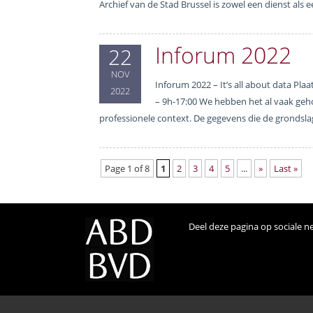
Archief van de Stad Brussel is zowel een dienst al
Inforum 2022
22
NOV
Inforum 2022 – It’s all about data Pl
2022
– 9h-17:00 We hebben het al vaak geho
professionele context. De gegevens die de grondsla
Page 1 of 8
1
2
3
4
5
...
»
Last »
Deel deze pagina op sociale n