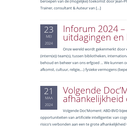
beroepen van de (mogelijke) toekomst door Jean-Ph
Trainer, consultant & Auteur van […]
Inforum 2024 – 
23
uitdagingen en
MEI
2024
Onze wereld wordt gekenmerkt door ee
(intern(e)) team(s), tussen bibliotheken, internatio
behoud en beheer van ons erfgoed … We kunnen onder
afkomst, cultuur, religie,…) fysieke vermogens (beper
Volgende Doc’Mom
21
afhankelijkheid
MAA
2024
Volgende Doc’Moment: ABD-BVD bijeen
opportuniteiten van artificiële intelligentie: van
risico’s verbonden aan een te grote afhankelijkheid v