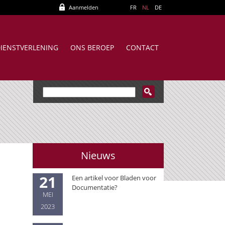
Aanmelden
FR
NL
DE
IENSTVERLENING
ONS BEROEP
CONTACT
Nieuws
21
Een artikel voor Bladen voor
Documentatie?
MEI
2023