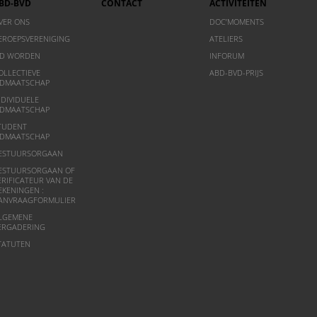
BD-BVD
CONTACT
ACTIVITEITEN
VER ONS
DOC’MOMENTS
EROEPSVERENIGING
ATELIERS
ID WORDEN
INFORUM
OLLECTIEVE
ABD-BVD-PRIJS
IDMAATSCHAP
NDIVIDUELE
IDMAATSCHAP
TUDENT
IDMAATSCHAP
ESTUURSORGAAN
ESTUURSORGAAN OF
ERIFICATEUR VAN DE
EKENINGEN :
ANVRAAGFORMULIER
LGEMENE
ERGADERING
TATUTEN