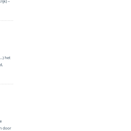
ijk) –
 …) het
d,
e
en door