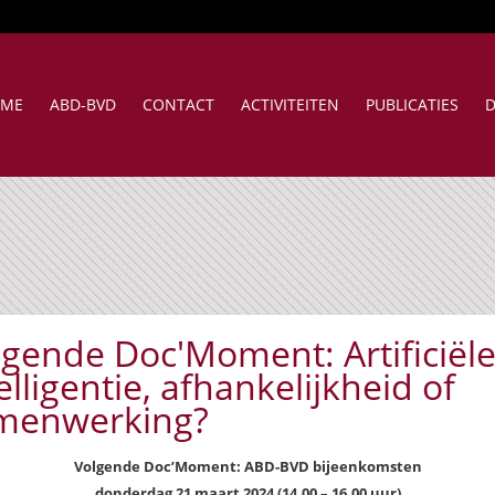
ME
ABD-BVD
CONTACT
ACTIVITEITEN
PUBLICATIES
D
lgende Doc'Moment: Artificiël
elligentie, afhankelijkheid of
menwerking?
Volgende Doc’Moment: ABD-BVD bijeenkomsten
donderdag 21 maart 2024 (14.00 – 16.00 uur)