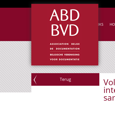
NUTTIGE LINKS
HO
Terug
Vo
int
sa