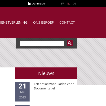
Aanmelden
FR
NL
DE
IENSTVERLENING
ONS BEROEP
CONTACT
Nieuws
e
21
Een artikel voor Bladen voor
Documentatie?
MEI
2023