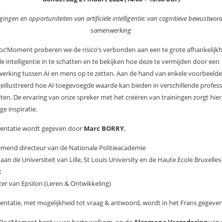
gingen en opportuniteiten van artificiële intelligentie: van cognitieve bewustword
samenwerking
Doc’Moment proberen we de risico’s verbonden aan een te grote afhankelijk
iële intelligentie in te schatten en te bekijken hoe deze te vermijden door een
rking tussen AI en mens op te zetten. Aan de hand van enkele voorbeeld
eïllustreerd hoe AI toegevoegde waarde kan bieden in verschillende profess
eiten. De ervaring van onze spreker met het creëren van trainingen zorgt hier
ge inspiratie.
sentatie wordt gegeven door
Marc BORRY
,
end directeur van de Nationale Politieacademie
aan de Universiteit van Lille, St Louis University en de Haute Ecole Bruxelles
t
ter van Epsilon (Leren & Ontwikkeling)
entatie, met mogelijkheid tot vraag & antwoord, wordt in het Frans gegeven