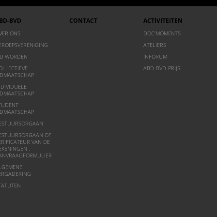
BD-BVD
CONTACT
ACTIVITEITEN
VER ONS
DOC’MOMENTS
EROEPSVERENIGING
ATELIERS
ID WORDEN
INFORUM
OLLECTIEVE
ABD-BVD-PRIJS
IDMAATSCHAP
NDIVIDUELE
IDMAATSCHAP
TUDENT
IDMAATSCHAP
ESTUURSORGAAN
ESTUURSORGAAN OF
ERIFICATEUR VAN DE
EKENINGEN :
ANVRAAGFORMULIER
LGEMENE
ERGADERING
TATUTEN