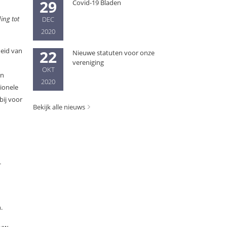
29
Covid-19 Bladen
ing tot
DEC
2020
heid van
22
Nieuwe statuten voor onze
vereniging
OKT
en
2020
ionele
bij voor
Bekijk alle nieuws
-
.