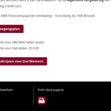
 Doc’Moment bent u van harte welkom
op de
Algemene Vergadering
van
ing (16.00 uur).
: KBR, Panoramazaal (6e verdieping) – Kunstberg 28, 1000 Brussel
oegangsplan
e voor ABD-BVD leden: gratis
e voor niet-leden: 25 EUR
nshrijven voor Doc’Moment
etwerken:
Print deze pagina: