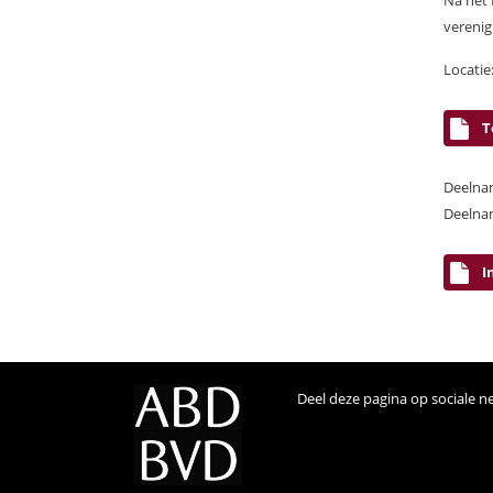
Na het
verenig
Locatie
T
Deelnam
Deelnam
I
Deel deze pagina op sociale n