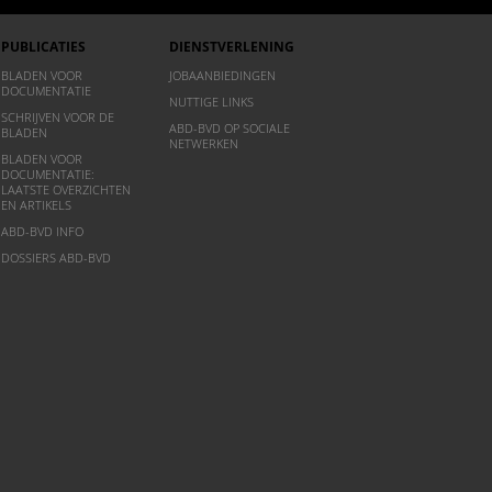
PUBLICATIES
DIENSTVERLENING
BLADEN VOOR
JOBAANBIEDINGEN
DOCUMENTATIE
NUTTIGE LINKS
SCHRIJVEN VOOR DE
ABD-BVD OP SOCIALE
BLADEN
NETWERKEN
BLADEN VOOR
DOCUMENTATIE:
LAATSTE OVERZICHTEN
EN ARTIKELS
ABD-BVD INFO
DOSSIERS ABD-BVD