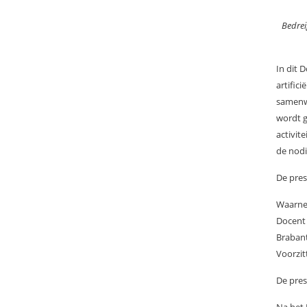
Bedrei
In dit 
artific
samenwe
wordt g
activit
de nodi
De pre
Waarnem
Docent 
Braban
Voorzit
De pres