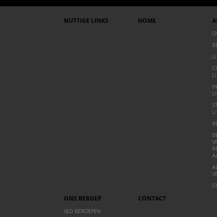
NUTTIGE LINKS
HOME
A
O
B
L
C
L
I
L
S
L
B
B
V
R
A
A
V
S
ONS BEROEP
CONTACT
I&D BEROEPEN