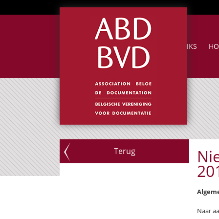
NUTTIGE LINKS
HO
Terug
Ni
20
Algeme
Naar aa