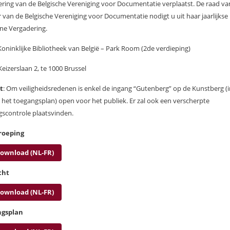
ring van de Belgische Vereniging voor Documentatie verplaatst. De raad va
 van de Belgische Vereniging voor Documentatie nodigt u uit haar jaarlijkse
ne Vergadering.
 Koninklijke Bibliotheek van België – Park Room (2
de
verdieping)
Keizerslaan 2, te 1000 Brussel
t
: Om veiligheidsredenen is enkel de ingang “Gutenberg” op de Kunstberg (
p het toegangsplan) open voor het publiek. Er zal ook een verscherpte
scontrole plaatsvinden.
roeping
ownload (NL-FR)
cht
ownload (NL-FR)
gsplan