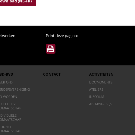
ownload (NL-FR)
etwerken:
Print deze pagina:
BD-BVD
CONTACT
ACTIVITEITEN
VER ONS
DOC’MOMENTS
EROEPSVERENIGING
ATELIERS
ID WORDEN
INFORUM
OLLECTIEVE
ABD-BVD-PRIJS
IDMAATSCHAP
NDIVIDUELE
IDMAATSCHAP
TUDENT
IDMAATSCHAP