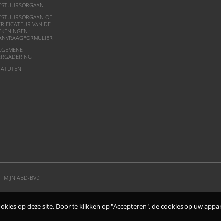
ESTUURSORGAAN
ESTUURSORGAAN OF
ERIFICATEUR VAN DE
EKENINGEN :
ANVRAAGFORMULIER
LGEMENE
ERGADERING
TATUTEN
MIJN ABD-BVD
e - Laatst bijgewerkt Oktober 2016 -
ies op deze site. Door te klikken op "Accepteren", de cookies op uw appar