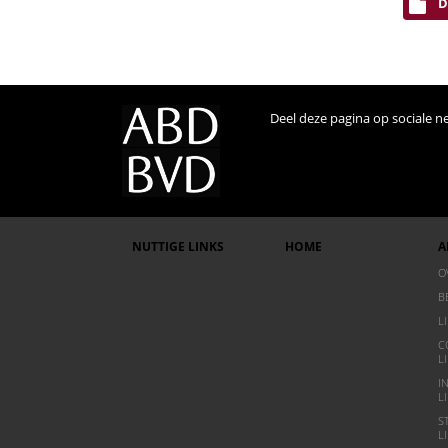
D
Deel deze pagina op sociale n
NUTTIGE LINKS
HOME
A
O
B
L
C
L
I
L
S
L