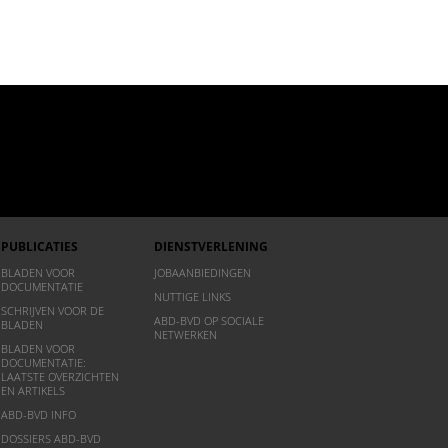
PUBLICATIES
DIENSTVERLENING
BLADEN VOOR
JOBAANBIEDINGEN
DOCUMENTATIE
NUTTIGE LINKS
SCHRIJVEN VOOR DE
ABD-BVD OP SOCIALE
BLADEN
NETWERKEN
BLADEN VOOR
DOCUMENTATIE:
LAATSTE OVERZICHTEN
EN ARTIKELS
ABD-BVD INFO
DOSSIERS ABD-BVD