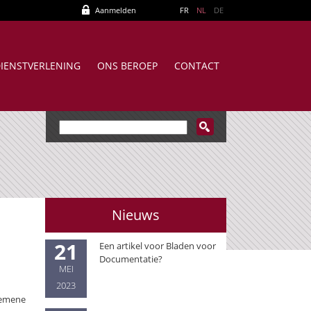
Aanmelden
FR
NL
DE
IENSTVERLENING
ONS BEROEP
CONTACT
Nieuws
21
Een artikel voor Bladen voor
Documentatie?
MEI
2023
lgemene