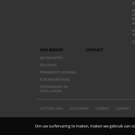
B
B
V
R
A
A
V
S
ONS BEROEP
CONTACT
I&D BEROEPEN
OPLEIDING
PERMANENTE VORMING
EUROREFERENTIEEL
VERENIGINGEN EN
INSTELLINGEN
NUTTIGE LINKS
DISCLAIMER
COOKIES
CONTACT
© 2011 ABD BVD - Belgische Vereniging voor Documentati
Om uw surfervaring te maken, maken we gebruik van cook