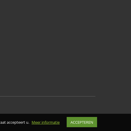
aat accepteert u.
Meer informatie
ACCEPTEREN
ALYS