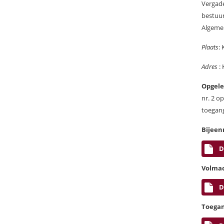
Vergade
bestuur
Algeme
Plaats
:
Adres
: 
Opgele
nr. 2 o
toegang
Bijeen
D
Volma
D
Toegan