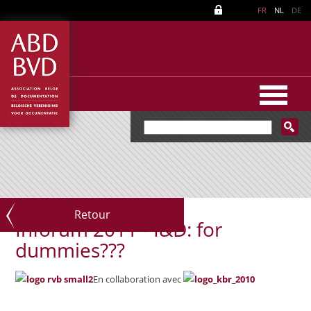
FR
NL
DE
Retour
Inforum 2011 - I&D: for
dummies???
En collaboration avec