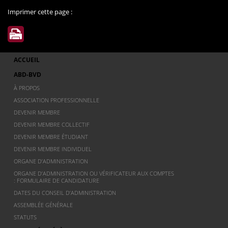
Imprimer cette page :
ACCUEIL
ABD-BVD
À PROPOS
ASSOCIATION PROFESSIONNELLE
DEVENIR MEMBRE
DEVENIR MEMBRE COLLECTIF
DEVENIR MEMBRE ÉTUDIANT
DEVENIR MEMBRE INDIVIDUEL
ORGANE D’ADMINISTRATION
ORGANE D’ADMINISTRATION OU VÉRIFICATEUR AUX COMPTES
: FORMULAIRE DE CANDIDATURE
DATES DU CONSEIL D’ADMINISTRATION
ASSEMBLÉE GÉNÉRALE
STATUTS