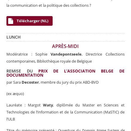
la communication et la politique des collections ?
Télécharger (NL)
LUNCH
APRÈS-MIDI
Modératrice : Sophie
Vandepontseele
, Directrice Collections
contemporaines, Bibliothèque royale de Belgique
REMISE DU
PRIX DE L’ASSOCIATION BELGE DE
DOCUMENTATION
par
Sara
Decoster
, membre du jury du prix ABD-BVD
(ex æquo)
Lauréate : Margot
Waty
, diplômée du
Master en Sciences et
Technologies de l’
Information et de la Communication
(
MaSTIC
) de
l’ULB
Titre du mémoire présenté :
Ouverture du Domain Name System de