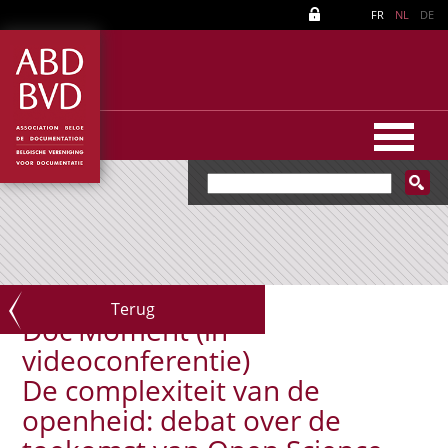
FR
NL
DE
Terug
Doc'Moment (in
videoconferentie)
De complexiteit van de
openheid: debat over de