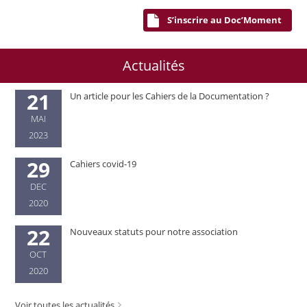
S’inscrire au Doc’Moment
Actualités
21
Un article pour les Cahiers de la Documentation ?
MAI
2023
29
Cahiers covid-19
DEC
2020
22
Nouveaux statuts pour notre association
OCT
2020
Voir toutes les actualités