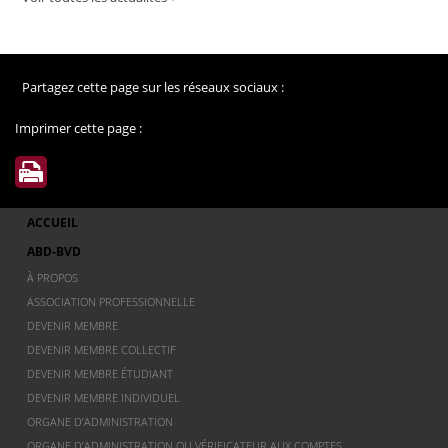
Partagez cette page sur les réseaux sociaux :
Imprimer cette page :
ACCUEIL
ABD-BVD
À PROPOS
ASSOCIATION PROFESSIONNELLE
DEVENIR MEMBRE
DEVENIR MEMBRE COLLECTIF
DEVENIR MEMBRE ÉTUDIANT
DEVENIR MEMBRE INDIVIDUEL
ORGANE D’ADMINISTRATION
ORGANE D’ADMINISTRATION OU VÉRIFICATEUR AUX COMPTES