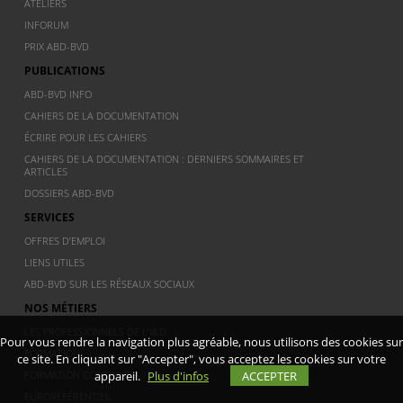
ATELIERS
INFORUM
PRIX ABD-BVD
PUBLICATIONS
ABD-BVD INFO
CAHIERS DE LA DOCUMENTATION
ÉCRIRE POUR LES CAHIERS
CAHIERS DE LA DOCUMENTATION : DERNIERS SOMMAIRES ET
ARTICLES
DOSSIERS ABD-BVD
SERVICES
OFFRES D’EMPLOI
LIENS UTILES
ABD-BVD SUR LES RÉSEAUX SOCIAUX
NOS MÉTIERS
LES PROFESSIONNELS DE L’I&D
Pour vous rendre la navigation plus agréable, nous utilisons des cookies sur
FORMATION
ce site. En cliquant sur "Accepter", vous acceptez les cookies sur votre
FORMATION CONTINUE
appareil.
Plus d'infos
ACCEPTER
EURORÉFÉRENTIEL