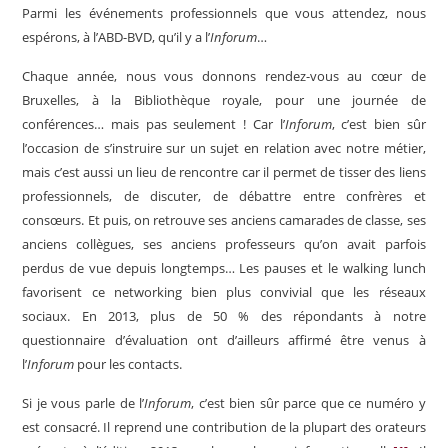
Parmi les événements pro­fessionnels que vous attendez, nous
espérons, à l’ABD-BVD, qu’il y a l’
Inforum
…
Chaque année, nous vous donnons rendez-vous au cœur de
Bruxelles, à la Bibliothèque royale, pour une journée de
conférences… mais pas seulement ! Car l’
Inforum
, c’est bien sûr
l’occasion de s’instruire sur un sujet en relation avec notre métier,
mais c’est aussi un lieu de rencontre car il permet de tisser des liens
pro­fessionnels, de discuter, de débattre entre confrères et
consœurs. Et puis, on retrouve ses anciens camarades de classe, ses
anciens collè­gues, ses anciens professeurs qu’on avait par­fois
perdus de vue depuis longtemps… Les pau­ses et le walking lunch
favorisent ce networking bien plus convivial que les réseaux
sociaux. En 2013, plus de 50 % des répondants à notre
questionnaire d’évaluation ont d’ailleurs affirmé être venus à
l’
Inforum
pour les contacts.
Si je vous parle de l’
Inforum
, c’est bien sûr parce que ce numéro y
est consacré. Il reprend une contribution de la plupart des orateurs