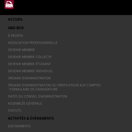
ACCUEIL
ABD-BVD
À PROPOS
ASSOCIATION PROFESSIONNELLE
DEVENIR MEMBRE
DEVENIR MEMBRE COLLECTIF
DEVENIR MEMBRE ÉTUDIANT
DEVENIR MEMBRE INDIVIDUEL
ORGANE D’ADMINISTRATION
ORGANE D’ADMINISTRATION OU VÉRIFICATEUR AUX COMPTES
: FORMULAIRE DE CANDIDATURE
DATES DU CONSEIL D’ADMINISTRATION
ASSEMBLÉE GÉNÉRALE
STATUTS
ACTIVITÉS & ÉVÈNEMENTS
DOC’MOMENTS