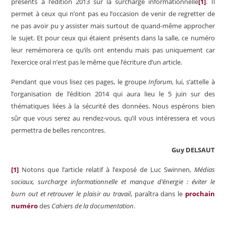
présents à l’édition 2013 sur la surcharge information­nelle
[1]
. Il
permet à ceux qui n’ont pas eu l’occasion de venir de regretter de
ne pas avoir pu y assister mais surtout de quand-même ap­procher
le sujet. Et pour ceux qui étaient pré­sents dans la salle, ce numéro
leur remémorera ce qu’ils ont entendu mais pas uniquement car
l’exercice oral n’est pas le même que l’écriture d’un article.
Pendant que vous lisez ces pages, le groupe
Inforum
, lui, s’attelle à
l’organisation de l’édition 2014 qui aura lieu le 5 juin sur des
thématiques liées à la sécurité des données. Nous espérons bien
sûr que vous serez au rendez-vous, qu’il vous intéressera et vous
permettra de belles rencontres.
Guy DELSAUT
[1]
Notons que l’article relatif à l’exposé de Luc Swinnen,
Médias
sociaux, surcharge informationnelle et manque d’énergie : éviter le
burn out et retrouver le plaisir au travail
, paraîtra dans le
prochain
numéro
des
Cahiers
de la documentation
.