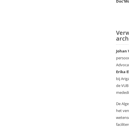
Doc’Mo
Verw
arch
Johan 
persoon
Advoca
Erika E
bij Ari
de VUB 
mededi
De Alge
het ver
wetensc
facilit