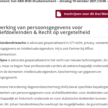
ment: het ABD-BVD-Studiemoment – dinsdag 19 oktober 2021 (14:00 – 
Inschrijven voor dit Doc’M
erking van persoonsgegevens voor
iefdoeleinden & Recht op vergetelheid
Vandendriessche
is advocaat gespecialiseerd in ICT-recht, privacy, verwerk
sgegevens en intellectuele eigendom. Hij is ook Partner bij Affluo
tenkantoor.
llyne
is advocate gespecialiseerd in het recht van nieuwe technologieën. Ze
ga, maar ze begon haar professionele carrière als wetenschappelijk onderzoek
in de domeinen: intellectuele eigendom, bescherming van gegevens en
ngingsrecht.
mene Verordening Gegevensbescherming (AVG) bevat specifieke bepalingen
werken van persoonsgegevens voor archiefdoeleinden, voor doeleinden va
happelijk en historisch onderzoek en voor statistische doeleinden kunnen
eren. Mr. Johan Vandendriessche overloopt de mogelijkheden, de gunstmaat