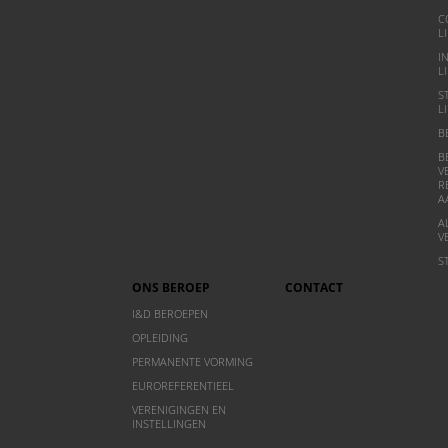
C
L
I
L
S
L
B
B
V
R
A
A
V
S
ONS BEROEP
CONTACT
I&D BEROEPEN
OPLEIDING
PERMANENTE VORMING
EUROREFERENTIEEL
VERENIGINGEN EN
INSTELLINGEN