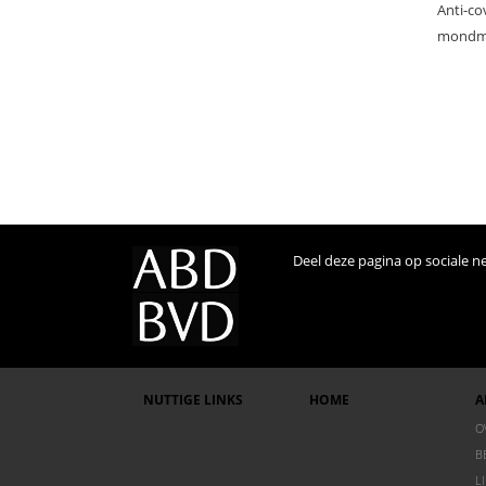
Anti-co
mondma
Deel deze pagina op sociale n
NUTTIGE LINKS
HOME
A
O
B
L