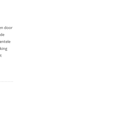
den door
 de
entele
rking
t