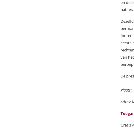
en de b
nationa
Dezelfd
permane
fouten 
eerste 
rechten
van het
beroep 
De pres
Plaats
:
Adres
: 
Toegan
Gratis 