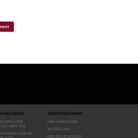
oment
PUBLICATIES
DIENSTVERLENING
BLADEN VOOR
JOBAANBIEDINGEN
DOCUMENTATIE
NUTTIGE LINKS
SCHRIJVEN VOOR DE
ABD-BVD OP SOCIALE
BLADEN