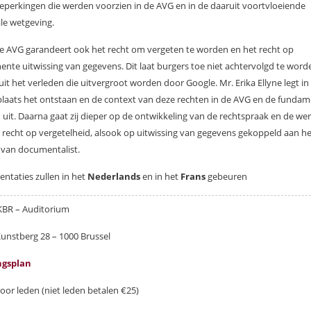
eperkingen die werden voorzien in de AVG en in de daaruit voortvloeiende
le wetgeving.
e AVG garandeert ook het recht om vergeten te worden en het recht op
nte uitwissing van gegevens. Dit laat burgers toe niet achtervolgd te wor
uit het verleden die uitvergroot worden door Google. Mr. Erika Ellyne legt in
plaats het ontstaan en de context van deze rechten in de AVG en de fundam
 uit. Daarna gaat zij dieper op de ontwikkeling van de rechtspraak en de we
 recht op vergetelheid, alsook op uitwissing van gegevens gekoppeld aan he
van documentalist.
entaties zullen in het
Nederlands
en in het
Frans
gebeuren
 KBR – Auditorium
Kunstberg 28 – 1000 Brussel
gsplan
voor leden (niet leden betalen €25)