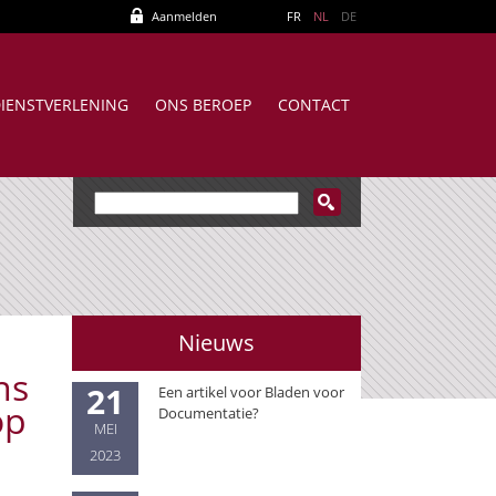
Aanmelden
FR
NL
DE
IENSTVERLENING
ONS BEROEP
CONTACT
Nieuws
ns
21
Een artikel voor Bladen voor
op
Documentatie?
MEI
2023