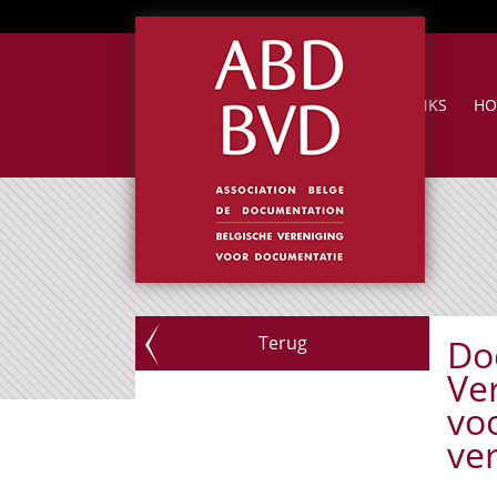
NUTTIGE LINKS
HO
Terug
Do
Ve
vo
ve