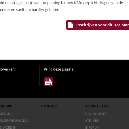
vid maatregelen zijn van toepassing binnen KBR: verplicht dragen van de
sker en sanitaire barrièregebaren
Inschrijven voor dit Doc’M
etwerken:
Print deze pagina:
BD-BVD
CONTACT
ACTIVITEITEN
VER ONS
DOC’MOMENTS
EROEPSVERENIGING
ATELIERS
ID WORDEN
INFORUM