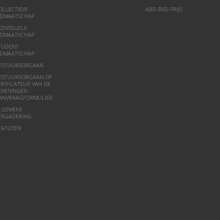
OLLECTIEVE
ABD-BVD-PRIJS
IDMAATSCHAP
NDIVIDUELE
IDMAATSCHAP
TUDENT
IDMAATSCHAP
ESTUURSORGAAN
ESTUURSORGAAN OF
ERIFICATEUR VAN DE
EKENINGEN :
ANVRAAGFORMULIER
LGEMENE
ERGADERING
TATUTEN