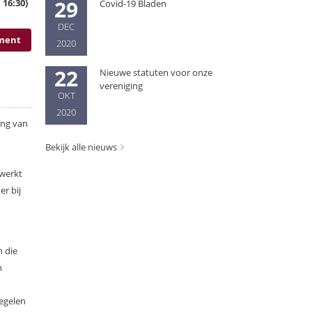
29
16:30)
Covid-19 Bladen
DEC
oment
2020
22
Nieuwe statuten voor onze
vereniging
OKT
2020
ing van
Bekijk alle nieuws
 werkt
er bij
 die
n
regelen