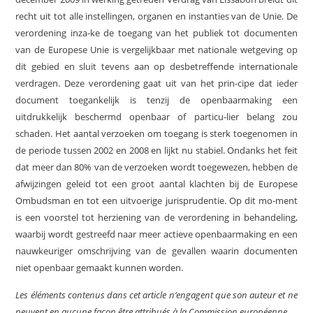
recht uit tot alle instellingen, organen en instanties van de Unie. De
verordening inza-ke de toegang van het publiek tot documenten
van de Europese Unie is vergelijkbaar met nationale wetgeving op
dit gebied en sluit tevens aan op desbetreffende internationale
verdragen. Deze verordening gaat uit van het prin-cipe dat ieder
document toegankelijk is tenzij de openbaarmaking een
uitdrukkelijk beschermd openbaar of particu-lier belang zou
schaden. Het aantal verzoeken om toegang is sterk toegenomen in
de periode tussen 2002 en 2008 en lijkt nu stabiel. Ondanks het feit
dat meer dan 80% van de verzoeken wordt toegewezen, hebben de
afwijzingen geleid tot een groot aantal klachten bij de Europese
Ombudsman en tot een uitvoerige jurisprudentie. Op dit mo-ment
is een voorstel tot herziening van de verordening in behandeling,
waarbij wordt gestreefd naar meer actieve openbaarmaking en een
nauwkeuriger omschrijving van de gevallen waarin documenten
niet openbaar gemaakt kunnen worden.
Les éléments contenus dans cet article n’engagent que son auteur et ne
peuvent en aucune façon être attribués à la Commission européenne.