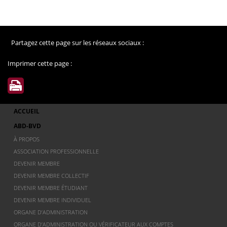
Partagez cette page sur les réseaux sociaux :
Imprimer cette page :
ACCUEIL
ABD-BVD
À PROPOS
ASSOCIATION PROFESSIONNELLE
DEVENIR MEMBRE
DEVENIR MEMBRE COLLECTIF
DEVENIR MEMBRE ÉTUDIANT
DEVENIR MEMBRE INDIVIDUEL
ORGANE D’ADMINISTRATION
ORGANE D’ADMINISTRATION OU VÉRIFICATEUR AUX COMPTES