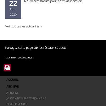
22
Nouveaux statuts pour notre association
OCT
2020
Voir toutes les actualités
Partagez cette page sur les réseaux sociaux :
Imprimer cette page :
ACCUEIL
ABD-BVD
À PROPOS
ASSOCIATION PROFESSIONNELLE
DEVENIR MEMBRE