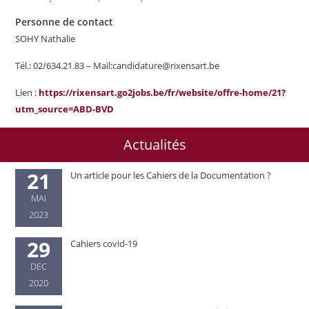
Personne de contact
SOHY Nathalie
Tél.: 02/634.21.83 – Mail:candidature@rixensart.be
Lien :
https://rixensart.go2jobs.be/fr/website/offre-home/21?
utm_source=ABD-BVD
Actualités
21
Un article pour les Cahiers de la Documentation ?
MAI
2023
29
Cahiers covid-19
DEC
2020