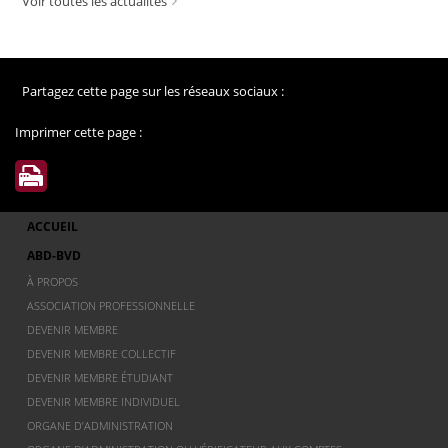
Voir toutes les actualités
Partagez cette page sur les réseaux sociaux :
Imprimer cette page :
ACCUEIL
ABD-BVD
À PROPOS
ASSOCIATION PROFESSIONNELLE
DEVENIR MEMBRE
DEVENIR MEMBRE COLLECTIF
DEVENIR MEMBRE ÉTUDIANT
DEVENIR MEMBRE INDIVIDUEL
ORGANE D’ADMINISTRATION