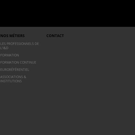
NOS MÉTIERS
CONTACT
LES PROFESSIONNELS DE
L’I&D
FORMATION
FORMATION CONTINUE
EURORÉFÉRENTIEL
ASSOCIATIONS &
INSTITUTIONS