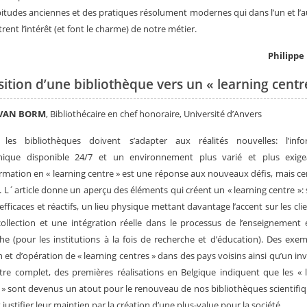
itudes anciennes et des pratiques résolument modernes qui dans l’un et l’a
ent l’intérêt (et font le charme) de notre métier.
Philippe
sition d’une bibliothèque vers un « learning centr
 VAN BORM
, Bibliothécaire en chef honoraire, Université d’Anvers
 les bibliothèques doivent s’adapter aux réalités nouvelles: l’info
onique disponible 24/7 et un environnement plus varié et plus exige
rmation en « learning centre » est une réponse aux nouveaux défis, mais ce
e. L´article donne un aperçu des éléments qui créent un « learning centre »: 
, efficaces et réactifs, un lieu physique mettant davantage l’accent sur les cli
collection et une intégration réelle dans le processus de l’enseignement 
he (pour les institutions à la fois de recherche et d’éducation). Des exe
n et d’opération de « learning centres » dans des pays voisins ainsi qu’un inv
être complet, des premières réalisations en Belgique indiquent que les « 
 » sont devenus un atout pour le renouveau de nos bibliothèques scientifiq
 justifier leur maintien par la création d’une plus-value pour la société.