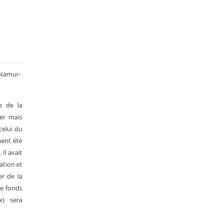
 Namur-
e de la
er mais
elui du
ent été
Il avait
ation et
er de la
le fonds
x) sera