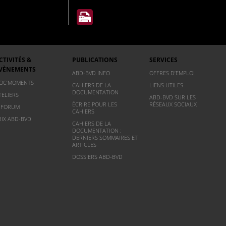
CTIVITÉS &
PUBLICATIONS
SERVICES
VÈNEMENTS
ABD-BVD INFO
OFFRES D’EMPLOI
OC’MOMENTS
CAHIERS DE LA
LIENS UTILES
DOCUMENTATION
TELIERS
ABD-BVD SUR LES
ÉCRIRE POUR LES
RÉSEAUX SOCIAUX
NFORUM
CAHIERS
RIX ABD-BVD
CAHIERS DE LA
DOCUMENTATION :
DERNIERS SOMMAIRES ET
ARTICLES
DOSSIERS ABD-BVD