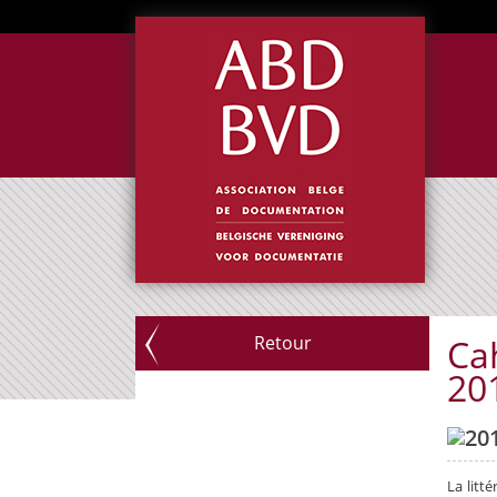
Retour
Ca
20
La litt