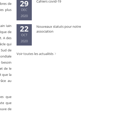
29
Cahiers covid-19
mbres de
les plus
DEC
2020
ivain Iain
22
Nouveaux statuts pour notre
association
vêque de
OCT
t. A des
2020
ècle qui
e Sud de
Voir toutes les actualités
mondiale
e besoin
et de le
t que la
râce au
mes que
oute que
rouve de