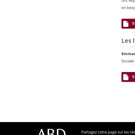
ont exp
en besc
T
Les 
Emman
Sociale 
T
Partagez cette page sur les r