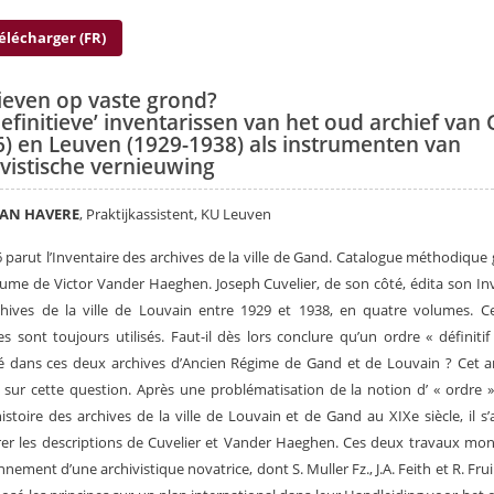
élécharger (FR)
ieven op vaste grond?
efinitieve’ inventarissen van het oud archief van
6) en Leuven (1929-1938) als instrumenten van
ivistische vernieuwing
VAN HAVERE
, Praktijkassistent, KU Leuven
 parut l’Inventaire des archives de la ville de Gand. Catalogue méthodique 
lume de Victor Vander Haeghen. Joseph Cuvelier, de son côté, édita son In
chives de la ville de Louvain entre 1929 et 1938, en quatre volumes. C
s sont toujours utilisés. Faut-il dès lors conclure qu’un ordre « définitif
é dans ces deux archives d’Ancien Régime de Gand et de Louvain ? Cet ar
sur cette question. Après une problématisation de la notion d’ « ordre 
istoire des archives de la ville de Louvain et de Gand au XIXe siècle, il s’
r les descriptions de Cuvelier et Vander Haeghen. Ces deux travaux mon
nnement d’une archivistique novatrice, dont S. Muller Fz., J.A. Feith et R. Frui