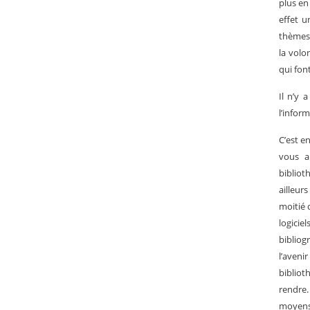
plus en
effet u
thèmes 
la volo
qui fon
Il n’y 
l’inform
C’est e
vous a
bibliot
ailleur
moitié 
logicie
bibliog
l’aveni
bibliot
rendre.
moyens 