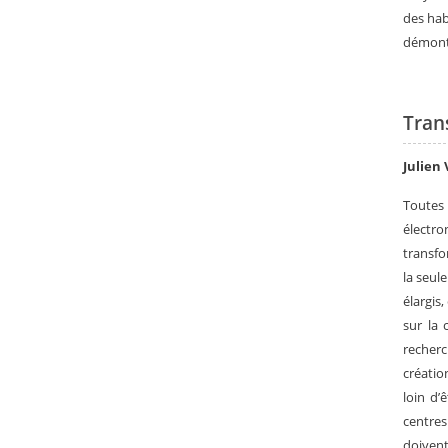
des hab
démontr
Tran
Julien
Toutes
électr
transfo
la seul
élargis
sur la 
recherc
créatio
loin d’
centres
doivent