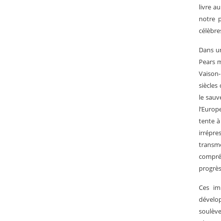
livre a
notre p
célèbres
Dans un
Pears m
Vaison
siècles
le sauv
l’Europ
tente à
irrépre
transme
compré
progrès
Ces im
dévelop
soulève