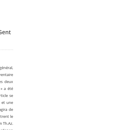
 Gent
général,
ventaire
es deux
 » a été
ticle se
» et une
agira de
trent le
n Th.Az.