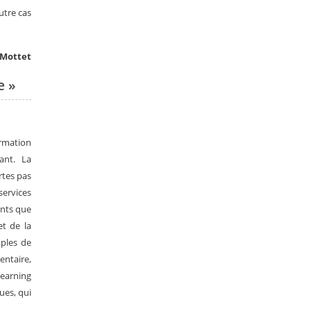
utre cas
 Mottet
e »
rmation
ant. La
rtes pas
services
ents que
et de la
mples de
entaire,
learning
ues, qui