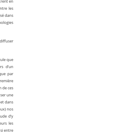
trent en
ntre les
ssé dans
nologies
diffuser
cule que
rs d’un
oque par
première
n de ces
oser une
 et dans
eux) nos
tude d’y
eurs les
si entre