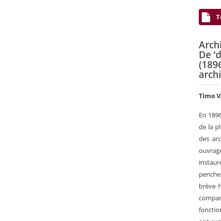
T
Arch
De ‘d
(189
arch
Timo 
En 1896
de la p
des ar
ouvrage
instaur
penche 
brève h
compare
fonctio