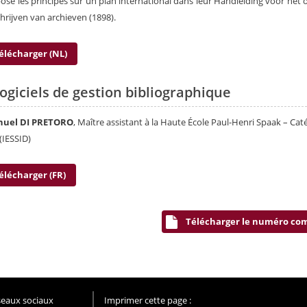
osé les principes sur un plan international dans leur Handleiding voor het
hrijven van archieven (1898).
élécharger (NL)
logiciels de gestion bibliographique
uel DI PRETORO
, Maître assistant à la Haute École Paul-Henri Spaak – Cat
(IESSID)
élécharger (FR)
Télécharger le numéro co
éseaux sociaux
Imprimer cette page :