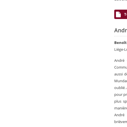
T
Andr
Benoît
Liège-
André 
Commun
aussi 
Mundan
oublié.
pour pr
plus sp
manière
André 
brièvem