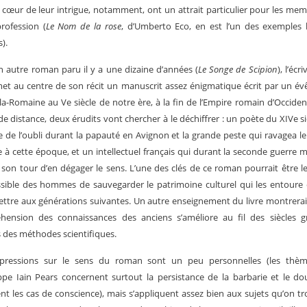
u cœur de leur intrigue, notamment, ont un attrait particulier pour les me
rofession (
Le Nom de la rose
, d’Umberto Eco, en est l’un des exemples 
).
 autre roman paru il y a une dizaine d’années (
Le Songe de Scipion
), l’écr
et au centre de son récit un manuscrit assez énigmatique écrit par un é
-la-Romaine au V
e
siècle de notre ère, à la fin de l’Empire romain d’Occiden
 de distance, deux érudits vont chercher à le déchiffrer : un poète du XIV
e
si
e de l’oubli durant la papauté en Avignon et la grande peste qui ravagea l
e à cette époque, et un intellectuel français qui durant la seconde guerre 
 son tour d’en dégager le sens. L’une des clés de ce roman pourrait être l
ssible des hommes de sauvegarder le patrimoine culturel qui les entoure 
ttre aux générations suivantes. Un autre enseignement du livre montrerai
hension des connaissances des anciens s’améliore au fil des siècles g
 des méthodes scientifiques.
pressions sur le sens du roman sont un peu personnelles (les thè
pe Iain Pears concernent surtout la persistance de la barbarie et le d
nt les cas de conscience), mais s’appliquent assez bien aux sujets qu’on t