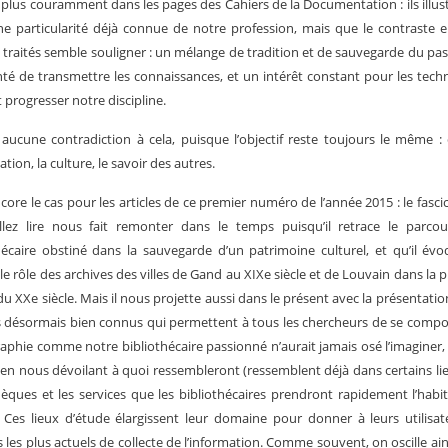
 plus couramment dans les pages des Cahiers de la Documentation : ils illus
ne particularité déjà connue de notre profession, mais que le contraste e
traités semble souligner : un mélange de tradition et de sauvegarde du pa
nté de transmettre les connaissances, et un intérêt constant pour les tech
t progresser notre discipline.
a aucune contradiction à cela, puisque l’objectif reste toujours le même : 
ation, la culture, le savoir des autres.
ncore le cas pour les articles de ce premier numéro de l’année 2015 : le fasci
llez lire nous fait remonter dans le temps puisqu’il retrace le parcou
hécaire obstiné dans la sauvegarde d’un patrimoine culturel, et qu’il év
s le rôle des archives des villes de Gand au XIXe siècle et de Louvain dans la 
du XXe siècle. Mais il nous projette aussi dans le présent avec la présentatio
ls désormais bien connus qui permettent à tous les chercheurs de se comp
raphie comme notre bibliothécaire passionné n’aurait jamais osé l’imaginer,
r en nous dévoilant à quoi ressembleront (ressemblent déjà dans certains li
hèques et les services que les bibliothécaires prendront rapidement l’habi
 Ces lieux d’étude élargissent leur domaine pour donner à leurs utilisat
les plus actuels de collecte de l’information. Comme souvent, on oscille ain