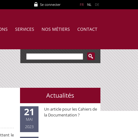
Se connecter
FR
NL
DE
IONS
SERVICES
NOS MÉTIERS
CONTACT
Actualités
21
Un article pour les Cahiers de
la Documentation ?
MAI
2023
ttent le