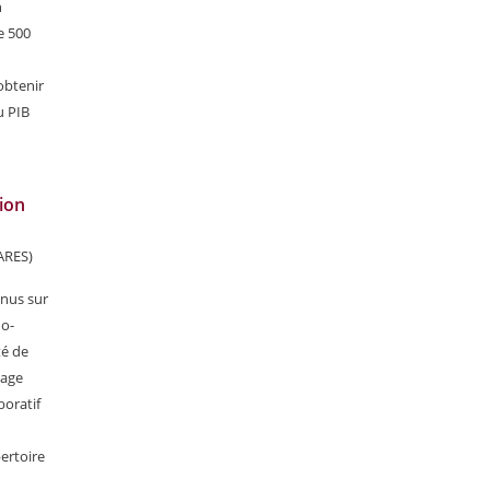
n
e 500
obtenir
u PIB
tion
FARES)
enus sur
ho-
té de
tage
boratif
pertoire