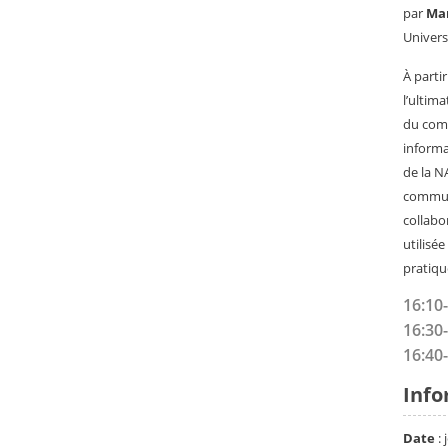
par
Mar
Univers
À parti
l’ultim
du comp
informa
de la N
communa
collabo
utilisé
pratiqu
16:10
16:30
16:40
Info
Date
: