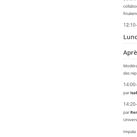
collabo
finaleme
1
2
:10
Lun
Aprè
Modérat
des rep
14:00
par
Isa
14:20
par
Re
Univers
Impala 