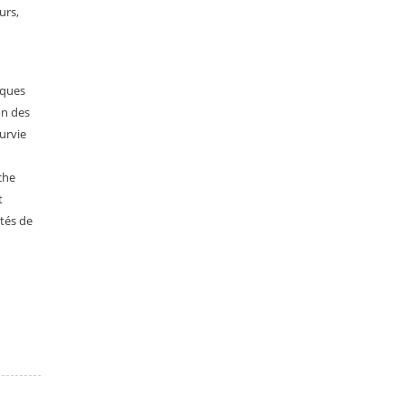
urs,
iques
on des
urvie
che
t
tés de