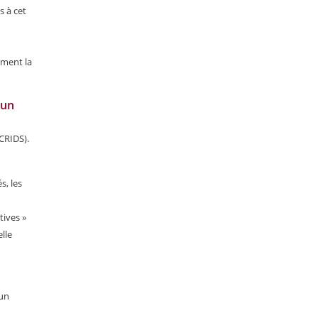
s à cet
ément la
 un
CRIDS).
s, les
tives »
elle
 un