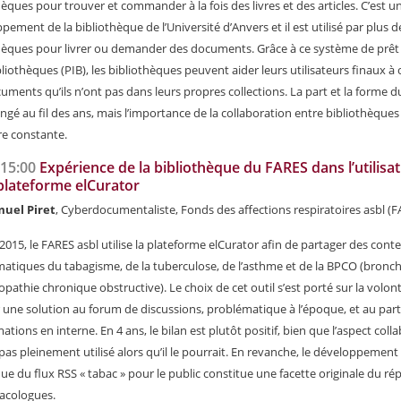
hèques pour trouver et commander à la fois des livres et des articles. C’est u
pement de la bibliothèque de l’Université d’Anvers et il est utilisé par plus d
hèques pour livrer ou demander des documents. Grâce à ce système de prêt
bliothèques (PIB), les bibliothèques peuvent aider leurs utilisateurs finaux à 
uments qu’ils n’ont pas dans leurs propres collections. La part et la forme d
ngé au fil des ans, mais l’importance de la collaboration entre bibliothèques
e constante.
-15:00
Expérience de la bibliothèque du FARES dans l’utilisa
 plateforme elCurator
uel Piret
, Cyberdocumentaliste, Fonds des affections respiratoires asbl (
2015, le FARES asbl utilise la plateforme elCurator afin de partager des cont
matiques du tabagisme, de la tuberculose, de l’asthme et de la BPCO (bronc
athie chronique obstructive). Le choix de cet outil s’est porté sur la volon
 une solution au forum de discussions, problématique à l’époque, et au par
ations en interne. En 4 ans, le bilan est plutôt positif, bien que l’aspect colla
 pas pleinement utilisé alors qu’il le pourrait. En revanche, le développement
que du flux RSS « tabac » pour le public constitue une facette originale du ré
acologues.