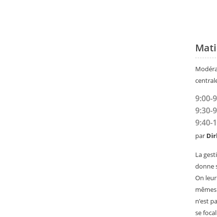
Mat
Modérat
central
9:00-9
9:30-9
9:40-
par
Dir
La gest
donne s
On leur
mêmes d
n’est p
se foca