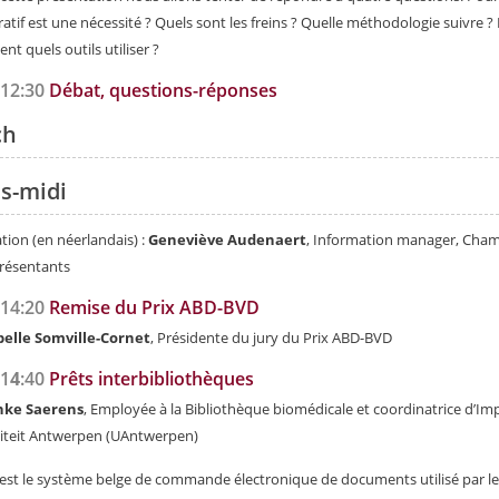
ratif est une nécessité ? Quels sont les freins ? Quelle méthodologie suivre ? 
nt quels outils utiliser ?
-12:30
Débat, questions-réponses
ch
s-midi
ion (en néerlandais) :
Geneviève Audenaert
, Information manager, Cha
résentants
-14:20
Remise du Prix ABD-BVD
belle Somville-Cornet
, Présidente du jury du Prix ABD-BVD
-1
4
:40
Prêts interbibliothèques
nke Saerens
, Employée à la Bibliothèque biomédicale et coordinatrice d’Imp
iteit Antwerpen (UAntwerpen)
est le système belge de commande électronique de documents utilisé par le