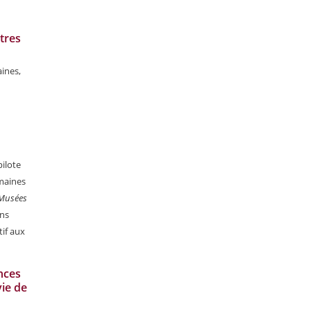
tres
ines,
pilote
maines
Musées
ons
tif aux
nces
vie de