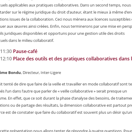
ctuels applicables aux pratiques collaboratives. Dans un second temps, nous 
tarder sur le régime juridique du droit d’auteur, étant le mieux à même d’e
ations issues de la collaboration. Ceci nous mènera aux licences susceptibles
quer aux œuvres ainsi créées. Enfin, nous terminerons par une mise en persp
ils juridiques disponibles et opportuns pour une gestion utile des droits
tuels dans le milieu collaboratif.
-11:30
Pause-café
-12:10
Place des outils et des pratiques collaboratives dans 
rôme Bondu
, Directeur, Inter-Ligere
t tenté de dire que faire de la veille et travailler en mode collaboratif sont 
és l’un dans l’autre que parler de « veille collaborative » serait presque un
me. En effet, que ce soit durant la phase d’analyse des besoins, de traiteme
tions ou de partage des résultats, la dimension collaborative est partout pr
rce est de constater que faire du collaboratif est souvent plus un désir qu’u
cette présentation nous allons tenter de répondre à quatre questions. Pour