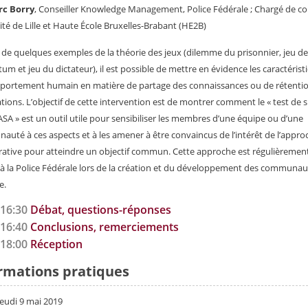
c Borry
, Conseiller Knowledge Management, Police Fédérale ; Chargé de co
ité de Lille et Haute École Bruxelles-Brabant (HE2B)
r de quelques exemples de la théorie des jeux (dilemme du prisonnier, jeu de
atum et jeu du dictateur), il est possible de mettre en évidence les caractérist
ortement humain en matière de partage des connaissances ou de rétenti
tions. L’objectif de cette intervention est de montrer comment le « test de s
ASA » est un outil utile pour sensibiliser les membres d’une équipe ou d’une
uté à ces aspects et à les amener à être convaincus de l’intérêt de l’appro
rative pour atteindre un objectif commun. Cette approche est régulièremen
e à la Police Fédérale lors de la création et du développement des communau
e.
-16:30
Débat, questions-réponses
-16:40
Conclusions, remerciements
-18:00
Réception
rmations pratiques
 jeudi 9 mai 2019