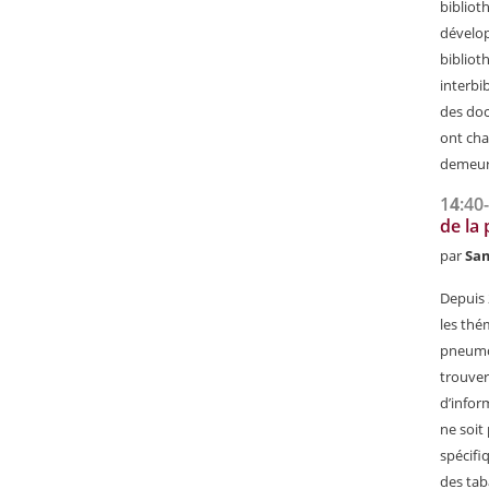
bibliot
dévelop
bibliot
interbi
des doc
ont cha
demeur
1
4
:40
de la
par
Sam
Depuis 
les thé
pneumop
trouver
d’inform
ne soit
spécifi
des tab