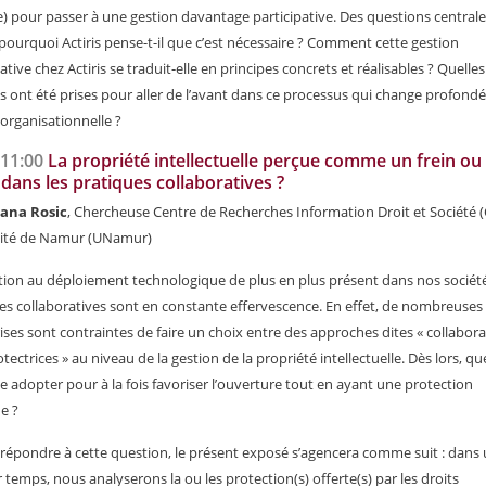
e) pour passer à une gestion davantage participative. Des questions centrale
 pourquoi Actiris pense-t-il que c’est nécessaire ? Comment cette gestion
ative chez Actiris se traduit-elle en principes concrets et réalisables ? Quelles
 ont été prises pour aller de l’avant dans ce processus qui change profond
 organisationnelle ?
-11:00
La propriété intellectuelle perçue comme un frein ou
 dans les pratiques collaboratives ?
ana Rosic
, Chercheuse Centre de Recherches Information Droit et Société (
sité de Namur (UNamur)
tion au déploiement technologique de plus en plus présent dans nos société
es collaboratives sont en constante effervescence. En effet, de nombreuses
ises sont contraintes de faire un choix entre des approches dites « collabora
tectrices » au niveau de la gestion de la propriété intellectuelle. Dès lors, qu
ie adopter pour à la fois favoriser l’ouverture tout en ayant une protection
ue ?
 répondre à cette question, le présent exposé s’agencera comme suit : dans
 temps, nous analyserons la ou les protection(s) offerte(s) par les droits