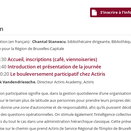
S’inscrire à l’In
in
ion (en français) :
Chantal Stanescu
, bibliothécaire dirigeante, Bibliothèq
e pour la Région de Bruxelles-Capitale
:30
Accueil, inscriptions (café, viennoiseries)
:40
Introduction et présentation de la journée
10:20
Le bouleversement participatif chez Actiris
k Vandendriessche
, Directeur Actiris Academy, Actiris
ion participative signifie que, dans la gestion quotidienne d’une organisation
ur le terrain plus de latitude aux personnes pour prendre leurs propres déc
 donne une zone d’autonomie et de responsabilité, afin qu’ils puissent déci
es questions opérationnelles. On stimule également l’intelligence collective
as du tout le cas dans une administration hiérarchique classique. Cette prés
lise sur le chemin que prend Actiris (le Service Régional de l’Emploi de Bruxell