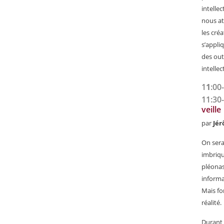
intelle
nous at
les cré
s’appli
des out
intellec
1
1
:00
11:30
veille
par
Jé
On serai
imbriqu
pléonas
informa
Mais fo
réalité.
Durant 