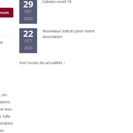
29
Cahiers covid-19
DEC
forum
2020
22
Nouveaux statuts pour notre
association
OCT
ue
2020
Voir toutes les actualités
, on
isions.
der eux-
. Cela
entation
es-