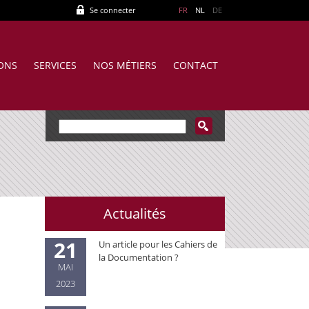
Se connecter
FR
NL
DE
IONS
SERVICES
NOS MÉTIERS
CONTACT
Actualités
21
Un article pour les Cahiers de
la Documentation ?
MAI
2023