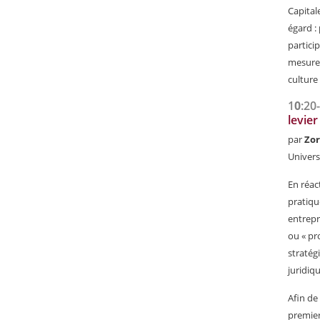
Capital
égard :
particip
mesures
culture
1
0
:20
levier
par
Zor
Univer
En réac
pratiqu
entrepr
ou « pro
stratég
juridiq
Afin de
premier