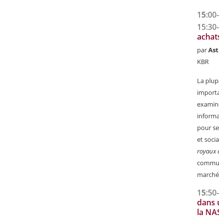
1
5
:00
15:30
achat
par
Ast
KBR
La plup
importa
examiné
informa
pour se
et soci
royaux d
commune
marchés
1
5
:50
dans 
la NA