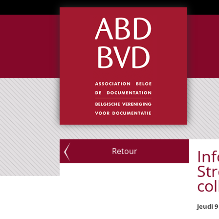
Retour
In
Str
col
Jeudi 9