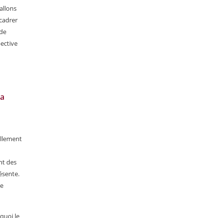
allons
ncadrer
 de
ective
la
tellement
nt des
ésente.
ne
quoi le