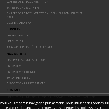
CAHIERS DE LA DOCUMENTATION
ÉCRIRE POUR LES CAHIERS
CAHIERS DE LA DOCUMENTATION : DERNIERS SOMMAIRES ET
ARTICLES
DOSSIERS ABD-BVD
SERVICES
OFFRES D’EMPLOI
LIENS UTILES
ABD-BVD SUR LES RÉSEAUX SOCIAUX
NOS MÉTIERS
LES PROFESSIONNELS DE L’I&D
FORMATION
FORMATION CONTINUE
EURORÉFÉRENTIEL
ASSOCIATIONS & INSTITUTIONS
CONTACT
LIENS UTILES
MENTIONS LÉGALES
COOKIES
CONTACT
MON ABD
Pour vous rendre la navigation plus agréable, nous utilisons des cookies sur
© 2011 ABD BVD - Association Belge de documentation - Dernière
ce site. En cliquant sur "Accepter", vous acceptez les cookies sur votre