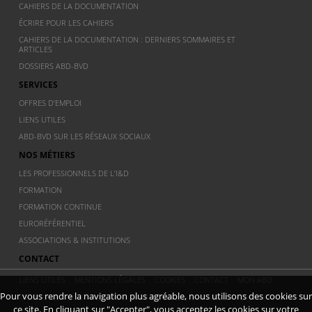
CAHIERS DE LA DOCUMENTATION
ÉCRIRE POUR LES CAHIERS
CAHIERS DE LA DOCUMENTATION : DERNIERS SOMMAIRES ET
ARTICLES
DOSSIERS ABD-BVD
SERVICES
OFFRES D’EMPLOI
LIENS UTILES
ABD-BVD SUR LES RÉSEAUX SOCIAUX
NOS MÉTIERS
LES PROFESSIONNELS DE L’I&D
FORMATION
FORMATION CONTINUE
EURORÉFÉRENTIEL
ASSOCIATIONS & INSTITUTIONS
CONTACT
LIENS UTILES
MENTIONS LÉGALES
COOKIES
CONTACT
MON ABD
Pour vous rendre la navigation plus agréable, nous utilisons des cookies sur
© 2011 ABD BVD - Association Belge de documentation - Dernière
ce site. En cliquant sur "Accepter", vous acceptez les cookies sur votre