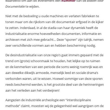
waardevol om aan dit evenement een
nummer
van de
Bladen voor
Documentatie
te wijden.
Niet met de bedoeling u oude machines en verlaten fabrieken te
tonen maar om de rijkdom van dit documentair erfgoed in de kijker
te zetten. Inderdaad, in al de stadia van haar dynamiek heeft de
industrialisatie enorme hoeveelheden documenten, informatie en
archieven met zich mee gebracht… Deze “sporen” zijn talrijk, nemen
zeer verschillende vormen aan en hebben bescherming nodig.
De desindustrialisatie van onze regio’s gaat immers gepaard met de
trend om (grote) schoonmaak te houden, het lelijke op te ruimen
en de kenmerken van een periode die soms weinig roemrijk was en
aan dewelke dikwijls armoede, menselijk leed en sociale drama’s
verbonden waren, uit te wissen. Hoewel sommige van deze sporen
reeds beschermd werden, is het grootste deel van de herinneringen
aan het verleden aan het verdwijnen!
Aangezien de industriële archeologie een “interdisciplinaire
methode” claimt, moesten wij de gelegenheid wel aangrijpen om de