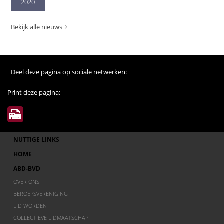
2020
Bekijk alle nieuws
Deel deze pagina op sociale netwerken:
Print deze pagina:
NUTTIGE LINKS
HOME
ABD-BVD
OVER ONS
BEROEPSVERENIGING
LID WORDEN
COLLECTIEVE LIDMAATSCHAP