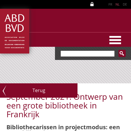
FR
NL
DE
Terug
September 2021: Ontwerp van
een grote bibliotheek in
Frankrijk
Bibliothecarissen in projectmodus: een