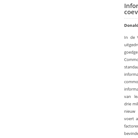
Info
coev
Donal
In de 
uitged
goedge
Common
standa
inform
common
informa
van le
drie mi
nieuw F
voert 
factor
bevinde