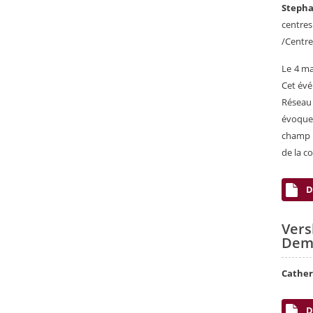
Steph
centre
/Centre
Le 4 ma
Cet évé
Réseau
évoquer
champ d
de la c
D
Vers
Dema
Cathe
D