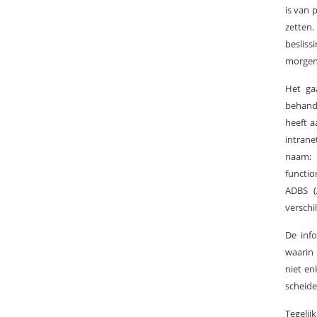
is van 
zetten
besliss
morgen
Het ga
behand
heeft a
intran
naam: 
functio
ADBS (
verschi
De info
waarin 
niet en
scheide
Tegelij