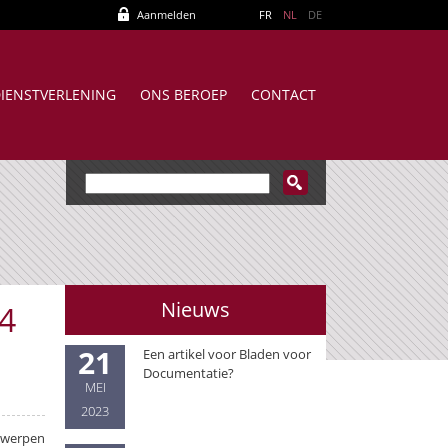
Aanmelden
FR
NL
DE
IENSTVERLENING
ONS BEROEP
CONTACT
Nieuws
4
21
Een artikel voor Bladen voor
Documentatie?
MEI
2023
ntwerpen