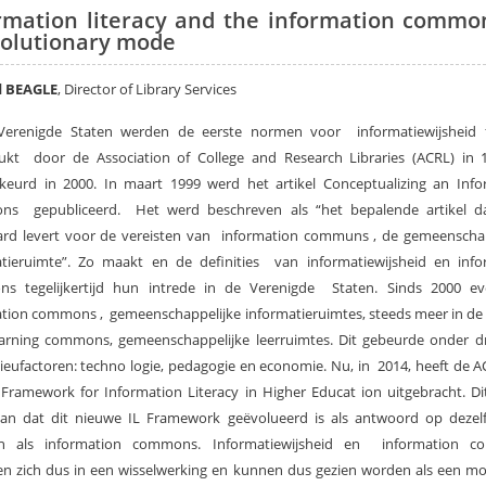
rmation literacy and the information commo
olutionary mode
d BEAGLE
, Director of Library Services
Verenigde Staten werden de eerste normen voor informatiewijsheid 
rukt door de Association of College and Research Libraries (ACRL) in 
keurd in 2000. In maart 1999 werd het artikel Conceptualizing an Info
s gepubliceerd. Het werd beschreven als “het bepalende artikel 
ard levert voor de vereisten van information communs , de gemeenschap
atieruimte”. Zo maakt en de definities van informatiewijsheid en info
s tegelijkertijd hun intrede in de Verenigde Staten. Sinds 2000 ev
tion commons , gemeenschappelijke informatieruimtes, steeds meer in de 
arning commons, gemeenschappelijke leerruimtes. Dit gebeurde onder d
lieufactoren: techno logie, pedagogie en economie. Nu, in 2014, heeft de 
ramework for Information Literacy in Higher Educat ion uitgebracht. Dit
aan dat dit nieuwe IL Framework geëvolueerd is als antwoord op dezelf
en als information commons. Informatiewijsheid en information 
n zich dus in een wisselwerking en kunnen dus gezien worden als een m