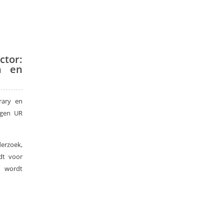
ctor:
n en
rary en
ngen UR
erzoek,
dt voor
k wordt