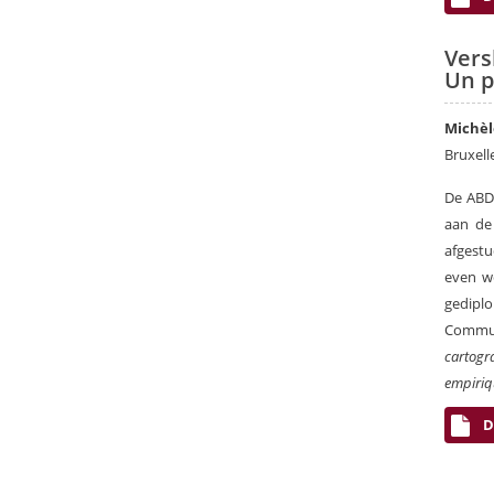
Vers
Un p
Michè
Bruxell
De ABD-
aan de 
afgest
even w
gedipl
Commun
cartogr
empiri
D