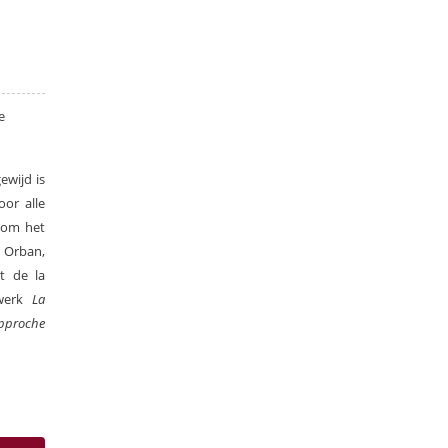
e
ewijd is
oor alle
 om het
 Orban,
t de la
dwerk
La
Approche