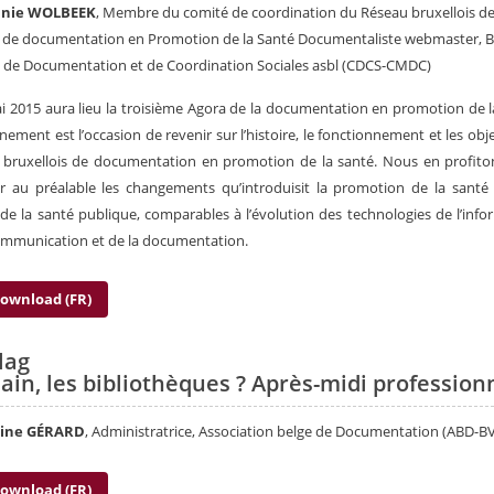
anie WOLBEEK
, Membre du comité de coordination du Réseau bruxellois d
s de documentation en Promotion de la Santé Documentaliste webmaster, 
 de Documentation et de Coordination Sociales asbl (CDCS-CMDC)
i 2015 aura lieu la troisième Agora de la documentation en promotion de l
nement est l’occasion de revenir sur l’histoire, le fonctionnement et les obje
 bruxellois de documentation en promotion de la santé. Nous en profito
 au préalable les changements qu’introduisit la promotion de la santé
e la santé publique, comparables à l’évolution des technologies de l’info
ommunication et de la documentation.
ownload (FR)
lag
in, les bibliothèques ? Après-midi profession
rine GÉRARD
, Administratrice, Association belge de Documentation (ABD-B
ownload (FR)