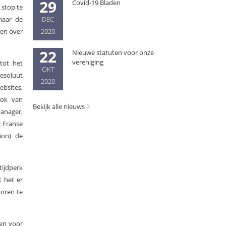
29
Covid-19 Bladen
 stop te
maar de
DEC
 en over
2020
22
Nieuwe statuten voor onze
vereniging
tot het
OKT
esoluut
2020
ebsites,
ook van
Bekijk alle nieuws
anager,
t Franse
ion) de
tijdperk
t het er
koren te
ten voor