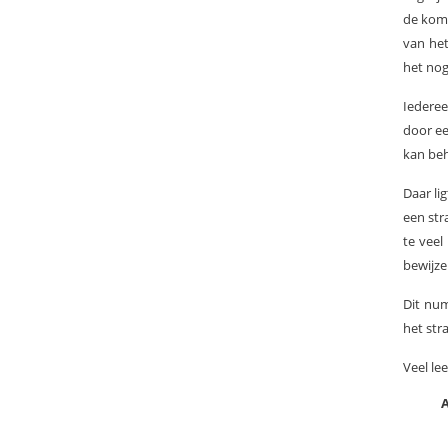
de kome
van het
het nog
Iederee
door ee
kan be
Daar li
een str
te veel
bewijze
Dit nu
het str
Veel lee