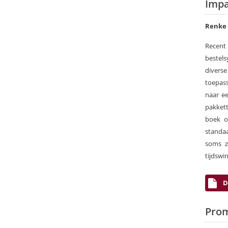
Impa
Renke
Recent
bestel
diverse
toepas
naar ee
pakkett
boek of
standaa
soms z
tijdswi
D
Prom