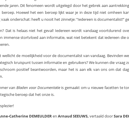
nde jaren. Dit fenomeen wordt uitgelegd door het gebrek aan aantrekkin
 beroep. Hoewel het een beroep lijkt waar je in deze tijd niet omheen ka
 vaak onderschat: heeft u nooit het zinnetje: “Iedereen is documentalist!” 
n? Dat is helaas niet het geval! Iedereen wordt vandaag voortdurend ov
n immense stortvloed aan informatie, wat niet betekent dat iedereen die 
heren.
gt wellicht de moeilijkheid voor de documentalist van vandaag. Bevinden w
ategisch kruispunt tussen informatie en gebruikers? We kunnen die vraag z
 schroom positief beantwoorden, maar het is aan elk van ons om dat dage
n.
mmer van
Bladen voor Documentatie
is gemaakt om u nieuwe facetten te to
ategische beroep dat het onze is.
splezier!
Anne-Catherine DEMEULDER
en
Arnaud SEEUWS,
vertaald door
Sara DE