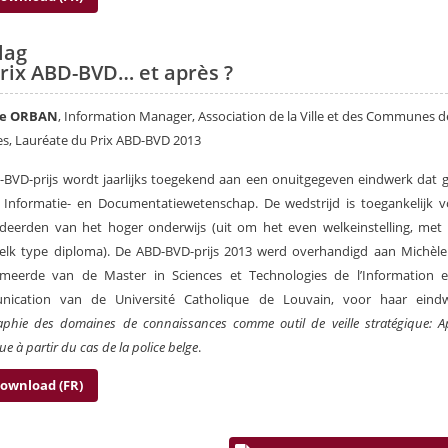
lag
rix ABD-BVD… et après ?
le ORBAN
, Information Manager, Association de la Ville et des Communes d
es, Lauréate du Prix ABD-BVD 2013
BVD-prijs wordt jaarlijks toegekend aan een onuitgegeven eindwerk dat g
Informatie- en Documentatiewetenschap. De wedstrijd is toegankelijk v
udeerden van het hoger onderwijs (uit om het even welkeinstelling, met
elk type diploma). De ABD-BVD-prijs 2013 werd overhandigd aan Michèle
omeerde van de Master in Sciences et Technologies de l’Information e
ication van de Université Catholique de Louvain, voor haar ein
aphie des domaines de connaissances comme outil de veille stratégique
: 
que
à
partir du cas de la police belge
.
ownload (FR)