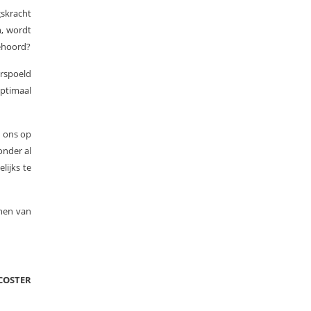
gskracht
n, wordt
gehoord?
erspoeld
optimaal
e ons op
onder al
lijks te
nen van
COSTER