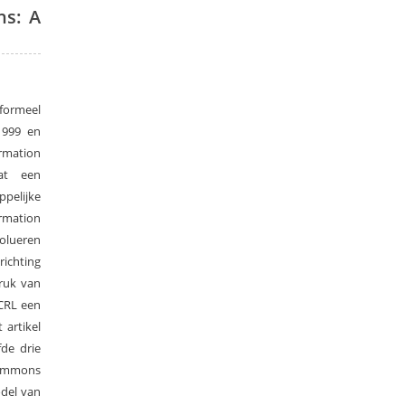
ns: A
formeel
1999 en
rmation
dat een
pelijke
rmation
olueren
richting
ruk van
ACRL een
 artikel
de drie
commons
odel van