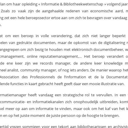
plan om haar opleiding « Informatie & Bibliotheekwetenschap » volgend jaar
. Zoals zo vaak zijn de aangehaalde redenen van economische aard, 
ing zet een hele beroepssector ertoe aan om zich te bevragen over vandaag
.
at om een beroep in volle verandering, dat zich niet langer beperkt 
elen van gedrukte documenten, maar de opkomst van de digitalisering r
angegrepen om zich bezig te houden met elektronisch documentbeheer, w
etmanagement, online reputatiemanagement,… Het beroep verandert 
de ene keer zijn we records manager, de andere keer knowledge m
neel analist, community manager, of nog iets anders. De manier waarop he
Association des Professionnels de l’Information et de la Documentat
llende functies in kaart gebracht heeft geeft daar een mooie illustratie van.
rmatiemanager heeft vandaag een strategische rol te vervullen. In een 
communicatie- en informatiekanalen zich onophoudelijk uitbreiden, kom
kel meer op aan om informatie te vinden, maar ook om het kaf van het 
n en op het juiste moment de juiste persoon op de hoogte te brengen.
kertijd vrezen sommigen voor een tekort aan bibliothecarissen en archivis