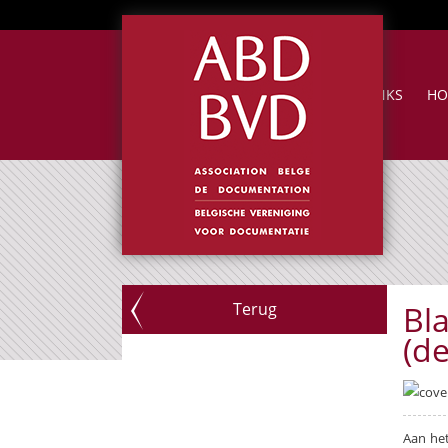
NUTTIGE LINKS
HO
Terug
Bl
(d
Aan het