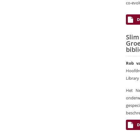
co-evol
D
Slim
Gro
bibl
Rob v
Hoofdr
Library
Het Ne
onderw
gespec
beschre
D