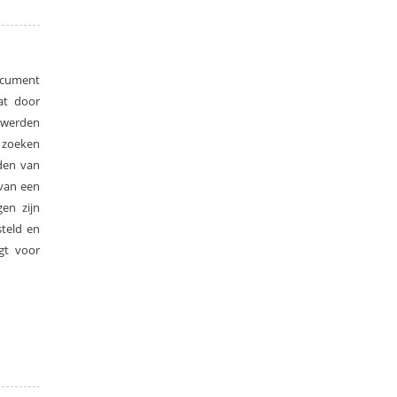
ocument
at door
r werden
 zoeken
nden van
 van een
gen zijn
steld en
gt voor