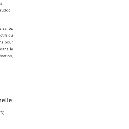
es
Brudoc
a santé.
ctifs du
ns pour
 dans le
rmation,
nelle
VD)