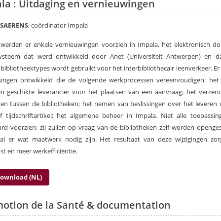
la : Uitdaging en vernieuwingen
 SAERENS
, coördinator Impala
 werden er enkele vernieuwingen voorzien in Impala, het elektronisch d
systeem dat werd ontwikkeld door Anet (Universiteit Antwerpen) en d
 bibliotheektypes wordt gebruikt voor het interbibliothecair leenverkeer. E
singen ontwikkeld die de volgende werkprocessen vereenvoudigen: het
n geschikte leverancier voor het plaatsen van een aanvraag; het verze
en tussen de bibliotheken; het nemen van beslissingen over het leveren
 tijdschriftartikel; het algemene beheer in Impala. Niet alle toepassin
rd voorzien: zij zullen op vraag van de bibliotheken zelf worden openge
al er wat maatwerk nodig zijn. Het resultaat van deze wijzigingen zor
nst en meer werkefficiëntie.
ownload (NL)
otion de la Santé & documentation