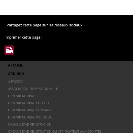
Partagez cette page sur les réseaux sociaux :
Imprimer cette page :
ACCUEIL
ABD-BVD
À PROPOS
ASSOCIATION PROFESSIONNELLE
DEVENIR MEMBRE
DEVENIR MEMBRE COLLECTIF
DEVENIR MEMBRE ÉTUDIANT
DEVENIR MEMBRE INDIVIDUEL
ORGANE D’ADMINISTRATION
ORGANE D’ADMINISTRATION OU VÉRIFICATEUR AUX COMPTES