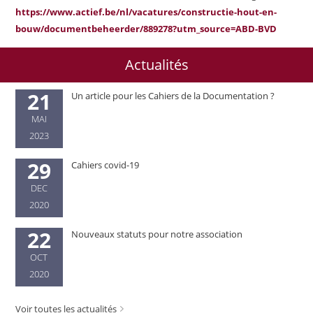
https://www.actief.be/nl/vacatures/constructie-hout-en-
bouw/documentbeheerder/889278?utm_source=ABD-BVD
Actualités
21
Un article pour les Cahiers de la Documentation ?
MAI
2023
29
Cahiers covid-19
DEC
2020
22
Nouveaux statuts pour notre association
OCT
2020
Voir toutes les actualités