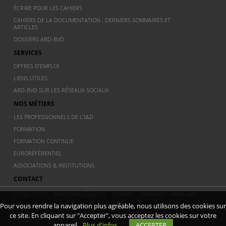
ÉCRIRE POUR LES CAHIERS
CAHIERS DE LA DOCUMENTATION : DERNIERS SOMMAIRES ET
ARTICLES
DOSSIERS ABD-BVD
SERVICES
OFFRES D’EMPLOI
LIENS UTILES
ABD-BVD SUR LES RÉSEAUX SOCIAUX
NOS MÉTIERS
LES PROFESSIONNELS DE L’I&D
FORMATION
FORMATION CONTINUE
EURORÉFÉRENTIEL
ASSOCIATIONS & INSTITUTIONS
CONTACT
LIENS UTILES
MENTIONS LÉGALES
COOKIES
CONTACT
MON ABD
Pour vous rendre la navigation plus agréable, nous utilisons des cookies sur
© 2011 ABD BVD - Association Belge de documentation - Dernière
ce site. En cliquant sur "Accepter", vous acceptez les cookies sur votre
mise à jour Octobre 2016 -
appareil.
Plus d'infos
ACCEPTER