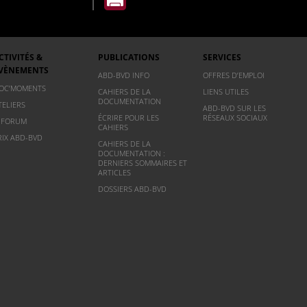
CTIVITÉS &
PUBLICATIONS
SERVICES
VÈNEMENTS
ABD-BVD INFO
OFFRES D’EMPLOI
OC’MOMENTS
CAHIERS DE LA
LIENS UTILES
DOCUMENTATION
TELIERS
ABD-BVD SUR LES
ÉCRIRE POUR LES
RÉSEAUX SOCIAUX
NFORUM
CAHIERS
RIX ABD-BVD
CAHIERS DE LA
DOCUMENTATION :
DERNIERS SOMMAIRES ET
ARTICLES
DOSSIERS ABD-BVD