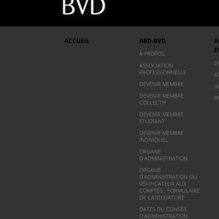
ACCUEIL
ABD-BVD
A
É
À PROPOS
D
ASSOCIATION
PROFESSIONNELLE
A
DEVENIR MEMBRE
I
DEVENIR MEMBRE
P
COLLECTIF
DEVENIR MEMBRE
ÉTUDIANT
DEVENIR MEMBRE
INDIVIDUEL
ORGANE
D’ADMINISTRATION
ORGANE
D’ADMINISTRATION OU
VÉRIFICATEUR AUX
COMPTES : FORMULAIRE
DE CANDIDATURE
DATES DU CONSEIL
D’ADMINISTRATION