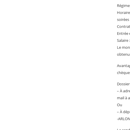
Régime 
Horaire
soirées
Contrat
Entrée 
Salaire
Le mont
obtenu
Avantag
chèques
Dossier
– À adr
mail à 
Ou
– À dép
-ARLO