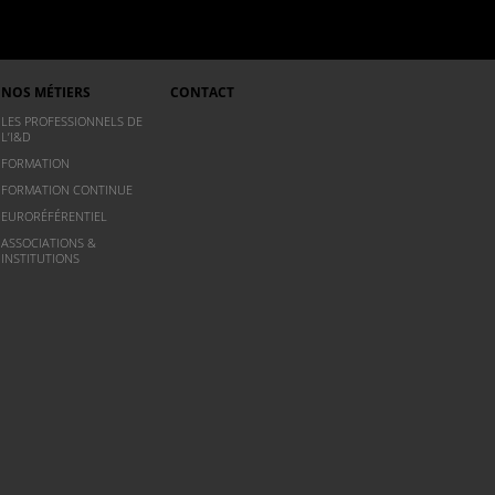
NOS MÉTIERS
CONTACT
LES PROFESSIONNELS DE
L’I&D
FORMATION
FORMATION CONTINUE
EURORÉFÉRENTIEL
ASSOCIATIONS &
INSTITUTIONS