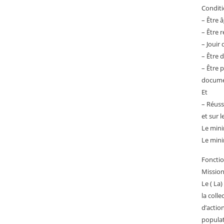
Conditi
– Être 
– Être 
– Jouir 
– Être 
– Être 
documen
Et
– Réuss
et sur 
Le mini
Le mini
Foncti
Mission
Le ( La)
la coll
d’actio
populati