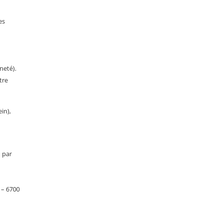
es
neté).
tre
in),
 par
 – 6700