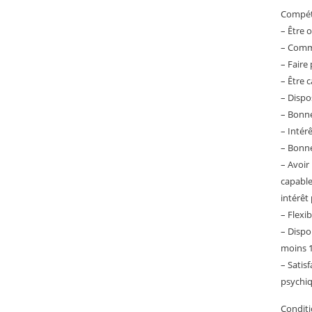
Compéte
– Être 
– Commu
– Faire
– Être 
– Dispo
– Bonne
– Intérê
– Bonne
– Avoir
capable
intérêt
– Flexib
– Dispo
moins 1
– Satis
psychiq
Conditi