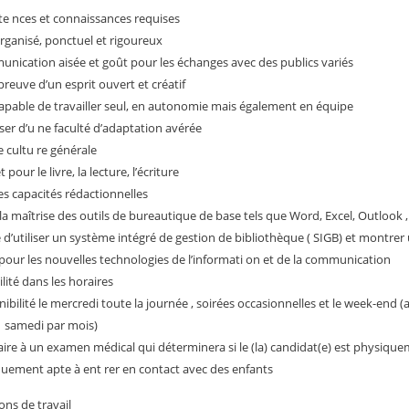
 nces et connaissances requises
organisé, ponctuel et rigoureux
nication aisée et goût pour les échanges avec des publics variés
 preuve d’un esprit ouvert et créatif
capable de travailler seul, en autonomie mais également en équipe
ser d’u ne faculté d’adaptation avérée
 cultu re générale
t pour le livre, la lecture, l’écriture
s capacités rédactionnelles
 la maîtrise des outils de bureautique de base tels que Word, Excel, Outlook ,
 d’utiliser un système intégré de gestion de bibliothèque ( SIGB) et montrer
 pour les nouvelles technologies de l’informati on et de la communication
ilité dans les horaires
nibilité le mercredi toute la journée , soirées occasionnelles et le week-end (
 samedi par mois)
faire à un examen médical qui déterminera si le (la) candidat(e) est physique
uement apte à ent rer en contact avec des enfants
ons de travail