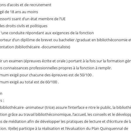
ons d’accès et de recrutement
âgé de 18 ans au moins
ressorti ssant d’un état membre de l’UE
des droits civils et politiques
d ’une conduite répondant aux exigences de la fonction
porteur d’un diplôme de brevet ou bachelier /graduat en bibliothéconomie e
tation (bibliothécaire -documentaliste)
ir un examen (épreuves écrite et orale ) portant à la fois sur la formation gé
les connaissances professionnelles propres à la fonction à remplir.
mum exigé pour chacune des épreuves est de 50/100 .
mum exigé au total est de 60/100 .
on
s :
 bibliothécaire -animateur (trice) assure l’interface e ntre le public, la bibliot
ection grâce au travail bibliothéconomique, l’accueil, les conseils et le dével
ns de médiation afin de développer les pratiques de lecture et d’écriture de l
on. Il(elle) participe à la réalisation et l’évaluation du Plan Quinquennal de