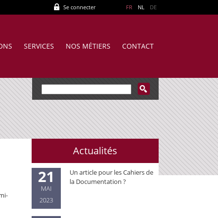
Se connecter
FR
NL
DE
IONS
SERVICES
NOS MÉTIERS
CONTACT
Actualités
21
Un article pour les Cahiers de
la Documentation ?
MAI
mi-
2023