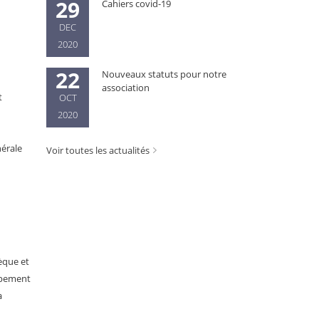
29
Cahiers covid-19
DEC
2020
22
Nouveaux statuts pour notre
association
t
OCT
2020
nérale
Voir toutes les actualités
hèque et
oppement
a