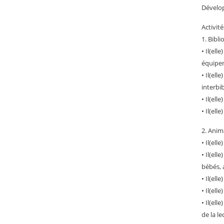
Dévelop
Activité
1. Bibl
• Il(ell
équipem
• Il(ell
interbi
• Il(ell
• Il(el
2. Anim
• Il(el
• Il(el
bébés, 
• Il(ell
• Il(el
• Il(el
de la l