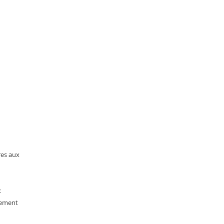
res aux
x
ppement