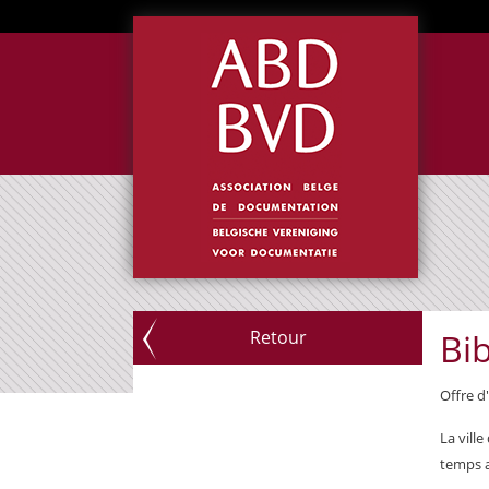
Retour
Bib
Offre d
La ville
temps a