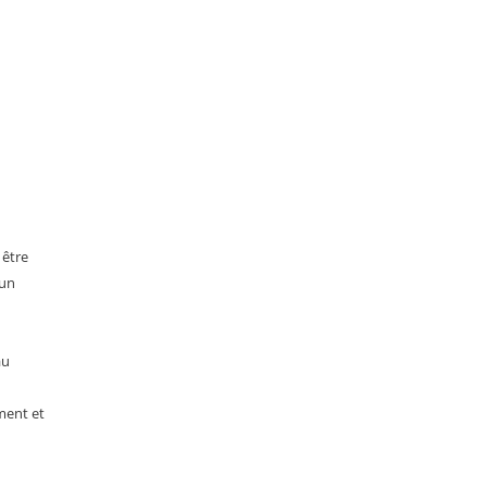
 être
 un
au
ment et