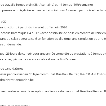
de travail : Temps plein (38h/ semaine) et mi-temps (19h/semaine)
 : présence obligatoire le mercredi et minimum 1 samedi par mois et certain
 : CDI
en fonction : à partir du 4 mai et du 1er juin 2026
 : échelle barémique D4 ou B1 (avec possibilité de prise en compte de l’ancien
ant du salaire sera calculé en fonction du diplôme, une simulation pourra ê
e sur demande.
es : 26 jours de congé (pour une année complète de prestations à temps ple
 –repas, pécule de vacances, allocation de fin d’année.
 de candidatures
esser par courrier au Collège communal, Rue Paul Reuter, 8 -6700 -ARLON ou
administration@arlon.be
oser contre accusé de réception au Service du personnel, Rue Paul Reuter, 8
N