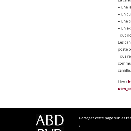
La cand
– Une l
– Un cu
– Une c
– Un ex
Tout do
Les can
poste o
Tous re
communa
camille
Lien :
h
utm_s
Partagez cette page sur les r
: