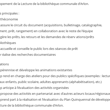
pement de la Lecture de la bibliothèque communale d’Arlon.
s principales :
iothéconomie
e) assure le circuit du document (acquisitions, bulletinage, catalographie,
ent, prêt, rangement) en collaboration avec le reste de l’équipe
e) gère les prêts, les retours et les demandes de réserv ations/prêts
bliothèques
e) accueille et conseille le public lors des séances de prêt
le) r éalise des recherches documentaires
ations
le) pérennise et développe les animations existantes
le) p rend en charge des ateliers pour des publics spécifiques (exemples : lectu
aux enfants, public scolaire, adultes apprenants (alphabétisation), etc.)
e) p articipe à l’évaluation des activités organisées
le) propose des activités en partenariat avec d’autres acteurs locaux/régionau
le) prend part à la réalisation et l’évaluation du Plan Quinquennal de dévelo
ecture de la bibliothèque communale d’Arlon.