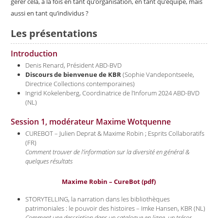
gérer cela, à la fois en tant qu’organisation, en tant qu’équipe, mais
aussi en tant qu’individus ?
Les présentations
Introduction
Denis Renard, Président ABD-BVD
Discours de bienvenue de KBR
(Sophie Vandepontseele,
Directrice Collections contemporaines)
Ingrid Kokelenberg, Coordinatrice de l’Inforum 2024 ABD-BVD
(NL)
Session 1, modérateur Maxime Wotquenne
CUREBOT – Julien Deprat & Maxime Robin ; Esprits Collaboratifs
(FR)
Comment trouver de l’information sur la diversité en général &
quelques résultats
Maxime Robin – CureBot (pdf)
STORYTELLING, la narration dans les bibliothèques
patrimoniales : le pouvoir des histoires – Imke Hansen, KBR (NL)
Comment une description dans un catalogue en ligne, un trésor