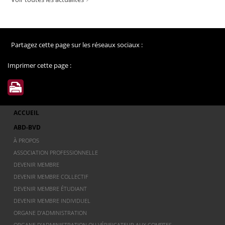
Partagez cette page sur les réseaux sociaux :
Imprimer cette page :
ACCUEIL
ABD-BVD
À PROPOS
ASSOCIATION PROFESSIONNELLE
DEVENIR MEMBRE
DEVENIR MEMBRE COLLECTIF
DEVENIR MEMBRE ÉTUDIANT
DEVENIR MEMBRE INDIVIDUEL
ORGANE D’ADMINISTRATION
ORGANE D’ADMINISTRATION OU VÉRIFICATEUR AUX COMPTES