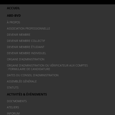
ACCUEIL
ABD-BVD
À PROPOS
ASSOCIATION PROFESSIONNELLE
DEVENIR MEMBRE
DEVENIR MEMBRE COLLECTIF
DEVENIR MEMBRE ÉTUDIANT
DEVENIR MEMBRE INDIVIDUEL
ORGANE D’ADMINISTRATION
ORGANE D’ADMINISTRATION OU VÉRIFICATEUR AUX COMPTES
: FORMULAIRE DE CANDIDATURE
DATES DU CONSEIL D’ADMINISTRATION
ASSEMBLÉE GÉNÉRALE
STATUTS
ACTIVITÉS & ÉVÈNEMENTS
DOC’MOMENTS
ATELIERS
INFORUM