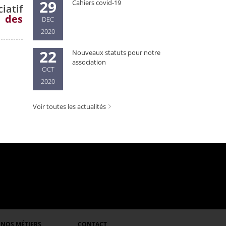
29
Cahiers covid-19
iatif
e des
DEC
2020
22
Nouveaux statuts pour notre
association
OCT
2020
Voir toutes les actualités
NOS MÉTIERS
CONTACT