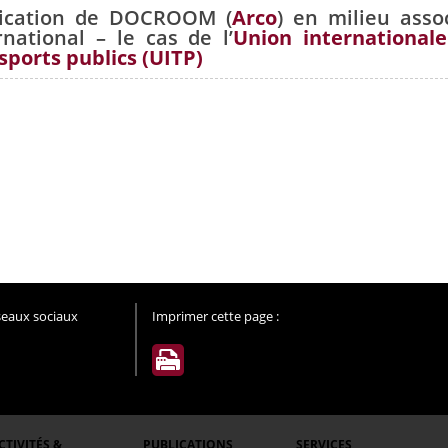
lication de DOCROOM (
Arco
) en milieu assoc
rnational – le cas de l’
Union international
sports publics (UITP)
éseaux sociaux
Imprimer cette page :
CTIVITÉS &
PUBLICATIONS
SERVICES