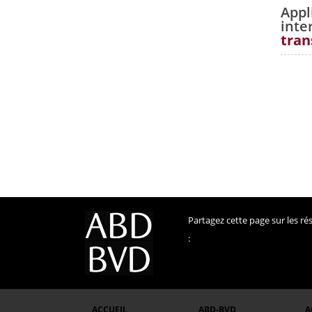
App
inte
tran
Partagez cette page sur les r
:
ACCUEIL
ABD-BVD
A