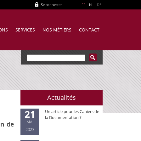
Se connecter
FR
NL
DE
IONS
SERVICES
NOS MÉTIERS
CONTACT
Actualités
21
Un article pour les Cahiers de
la Documentation ?
MAI
in de
2023