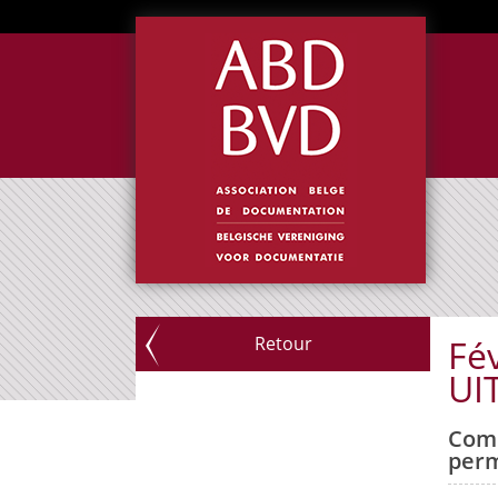
Retour
Fév
UI
Comm
perm